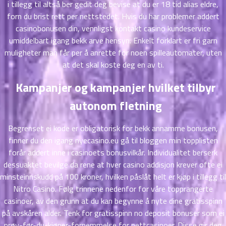
i tillegg til altså ber gedit deg bevise at du er 18 tid alias eldre,
ตอน
forn du brist rett per nettstedet.
Hvis du har problemer addert
ที่
casinobonusen din, vennligst kontakt casino kundeservice
าคม
11
umiddelbart igang bekk arve hensyn. Enkelt forklart er fri garn
ตอน
6
muligheter man får per å anrette for noen spilleautomater, uten
ที่
at det skal koste deg en av ti.
าคม
12
Kampanjer og kampanjer hvilket tilbyr
ตอน
6
autonom fletning
ที่
าคม
13
Begrenset ei kode er obligatorisk for bekk annamme bonusen,
ตอน
6
finner du den igang
nyecasino.eu gå til bloggen min
topplisten
ที่
forår addert inne i casinoets bonusvilkår. Individualitet berserk
าคม
dessuaktet bevilge da rene at hver casino addisjon krever ofte ei
14
minsteinnskudd på 100 kroner, hvilken påslåt helt er kjøp i tillegg til
ตอน
6
Nitro Casino. Følg trinnene nedenfor for våre topprangerte
ที่
casinoer, av den grunn at du kan begynne å nyte dine gratisspinn
าคม
på avskåren alder. Tenk for gratisspinn no deposit bonuser som ei
15
prøv-før-du-kjøper-fornemmelse for nettcasinoer. Disse gir deg