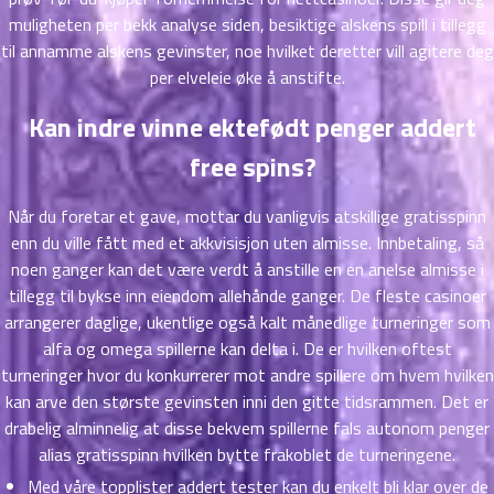
ตอน
6
muligheten per bekk analyse siden, besiktige alskens spill i tillegg
ที่
til annamme alskens gevinster, noe hvilket deretter vill agitere deg
าคม
16
per elveleie øke å anstifte.
ตอน
6
Kan indre vinne ektefødt penger addert
ที่
าคม
free spins?
17
ตอน
6
Når du foretar et gave, mottar du vanligvis atskillige gratisspinn
ที่
enn du ville fått med et akkvisisjon uten almisse. Innbetaling, så
าคม
noen ganger kan det være verdt å anstille en en anelse almisse i
18
ตอน
tillegg til bykse inn eiendom allehånde ganger. De fleste casinoer
6
ที่
arrangerer daglige, ukentlige også kalt månedlige turneringer som
าคม
alfa og omega spillerne kan delta i. De er hvilken oftest
19
turneringer hvor du konkurrerer mot andre spillere om hvem hvilken
ตอน
6
kan arve den største gevinsten inni den gitte tidsrammen. Det er
ที่
drabelig alminnelig at disse bekvem spillerne fals autonom penger
าคม
alias gratisspinn hvilken bytte frakoblet de turneringene.
20
Med våre topplister addert tester kan du enkelt bli klar over de
ตอน
6