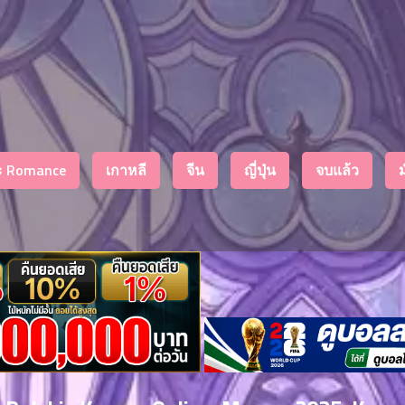
งะ Romance
เกาหลี
จีน
ญี่ปุ่น
จบแล้ว