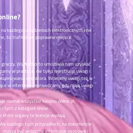
nline?
na każdego urządzeniach elektronicznych i nie
e, to trafiłeś we poprawne miejsce.
a graczy. Wszystko to umożliwia nam uzyskać
my w praktyce, nie tylko rejestrując uwagi i
nkcjonowania operatora. Wcielamy uwagi też w
ejące w internecie i sprawdzamy gdy mają uwagi
e niemal wszystkie kasyno online pl.
i tych z kategorii show.
 które organy te licencje wydają.
We każdego tych przypadkach, na dokumencie
muszą być widoczne informacje osobowe i