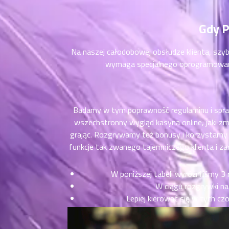
ตอน
ที่
Gdy P
าคม
11
ตอน
Na naszej całodobowej obsłudze klienta, szyb
6
ที่
wymaga specjalnego oprogramowania.
าคม
12
ตอน
6
ที่
Badamy w tym poprawność regulaminu i spraw
าคม
wszechstronny wygląd kasyna online, jaki zm
13
grając. Rozgrywamy też bonusy i korzystamy 
ตอน
6
funkcje tak zwanego tajemniczego klienta i za
ที่
าคม
W poniższej tabeli wyróżniliśmy 
14
W ciągu rozgrywki na
ตอน
6
ที่
Lepiej kierować się w tych cz
าคม
15