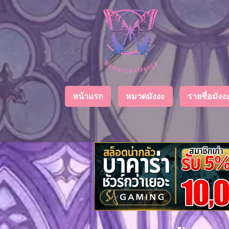
Chapter
List
1
ตอน
ที่
ายน
2
หน้าแรก
หมวดมังงะ
รายชื่อมัง
ตอน
ที่
ายน
3
ตอน
ที่
คม
4
26
ตอน
ที่
คม
5
26