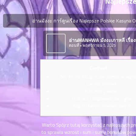
Najlepsze
ตอน
ที่
ายน
อ่านมังงะ การ์ตูนเรื่อง Najlepsze Polskie Kasyna 
6
ตอน
6
ที่
อ่านMANHWA มังงะเกาหลี เรื่อง
ตอนที่
• พฤศจิกายน 5, 2025
ายน
7
026
ตอน
ที่
Content
ายน
Gdy PL-SlotsUp może pomóc w wyb
8
026
kasyna online?
ตอน
Automaty wideo
ที่
Uczciwa i odpowiedzialna gra
ายน
Top 10 kasyn internetowych
9
026
ตอน
ที่
Warto
Spójrz tutaj
korzystać z najlepszych pro
ายน
to sprawia wzrost i sum i sumy bonusów pow
10
026