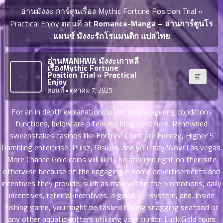
ญี่ปุ่น
ตอน
อ่านมังงะ การ์ตูนเรื่อง Mythic Fortune Position Trial »
ที่
Practical Enjoy ตอนที่ at
Romance-Manga – อ่านการ์ตูนโร
ายน
แมนซ์ มังงะรักโรแมนติก แปลไทย
จบแล้ว
6
ตอน
6
อ่านMANHWA มังงะเกาหลี
ที่
เรื่องMythic Fortune
มังงะ NTR
Position Trial » Practical
ายน
Enjoy
7
026
ตอนที่
• ตุลาคม 7, 2025
ตอน
ที่
บุ๊กมาร์ก
For an in depth explanation out of how wagering conditions
ายน
functions, below are a few my blog post here. Renowned
8
026
sweepstakes casinos like Fortune Coins are Funrize, Higher 5
ตอน
อ่านมังงะ
Gambling enterprise, Pulsz, Risk.us, and you may Wow Las vegas.
ที่
More Chance Gold coins will likely be acquired right on their site
ายน
otherwise because of the engaging in some advertisements and
9
026
incentives they provide, such as mail-within the promotions, daily
ตอน
incentives, referral incentives, a good VIP system, and.
Inside
ที่
fishing game, you might be tasked having snagging seafood or
ายน
10
026
any other aquatic critters utilizing your cursor. Luck Gold coins