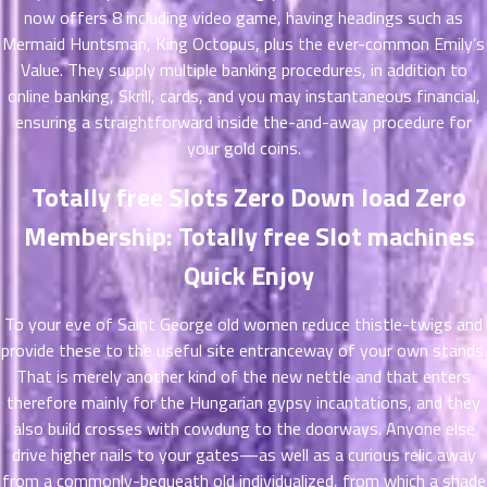
ตอน
now offers 8 including video game, having headings such as
ที่
Mermaid Huntsman, King Octopus, plus the ever-common Emily’s
าคม
Value. They supply multiple banking procedures, in addition to
11
online banking, Skrill, cards, and you may instantaneous financial,
ตอน
6
ensuring a straightforward inside the-and-away procedure for
ที่
your gold coins.
าคม
12
Totally free Slots Zero Down load Zero
ตอน
6
ที่
Membership: Totally free Slot machines
าคม
Quick Enjoy
13
ตอน
6
ที่
To your eve of Saint George old women reduce thistle-twigs and
าคม
provide these to the
useful site
entranceway of your own stands.
14
That is merely another kind of the new nettle and that enters
ตอน
6
therefore mainly for the Hungarian gypsy incantations, and they
ที่
also build crosses with cowdung to the doorways. Anyone else
าคม
drive higher nails to your gates—as well as a curious relic away
15
from a commonly-bequeath old individualized, from which a shade