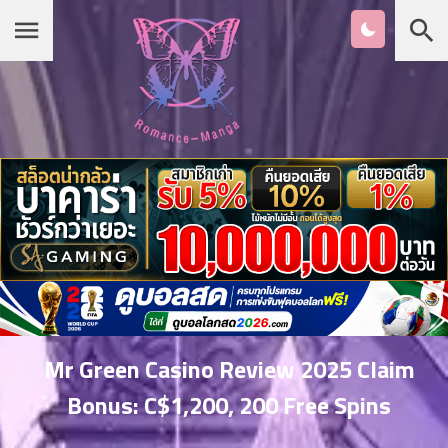
Chapter
List
1
หน้าแรก
ตอน
ที่
ายน
หมวดมังงะ
2
ตอน
ที่
รายชื่อมังงะ Romance
ายน
3
ตอน
เกาหลี
ที่
คม
4
26
Mr Green Casino Review 2025 Claim
ตอน
จีน
Bonus: C$1,200, 200 Free Spins
ที่
คม
5
26