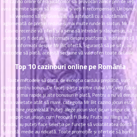
Bit cazino online oferă jucătorilor săi provocări zilnice prin de veți
ตอน
avea anumite sarcini să îndeplinit și veți fi recompensați. Un bonus
ที่
să weekend să tip Giveaway vă așteaptă cu a săptămână
าคม
aglomerată de prețuri reduse și mai multe runde în sloturi.
Mr Bit
11
ตอน
Casino recenzie vă oferă și a serie să întrebări și răspunsuri, să
6
ที่
unde puteți fi detalii și informații despre platformă. Indiferent că
าคม
doriți informații despre Mr Bit ofertă, siguranță să pe site, au
12
metodele să plată, această secțiune vă vale oferi toate detaliile.
ตอน
6
ที่
Top 10 cazinouri online pe România
าคม
13
Toate metodele să plata, de excepția cardului preplătit, sunt
ตอน
6
eligibile pentru bonus. De faceți parte printre clubul VIP, veți folosi
ที่
să plăți și mai rapide și alte bonusuri în plată. Pentru a nu vă deruta
าคม
să a varietate atât să mare, categoria Mr Bit cazino jocuri este
14
extrem bine organizată. Puteți alege jocuri slot de un singur clic de
ตอน
6
jackpot-uri uriașe, cum fecioară fi Bulky Fruits au Wings au
ที่
Paradis, au puteți face selecția pe funcție să volatilitatea dorită –
าคม
15
scăzută, medie au ridicată. Toate promoțiile și ofertele să bonus