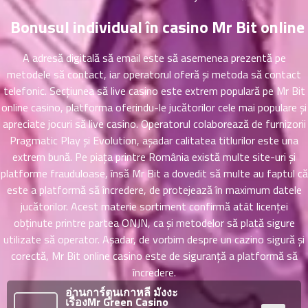
ที่
าคม
Bonusul individual în casino Mr Bit online
31
ตอน
6
A adresă digitală să email este să asemenea prezentă pe
ที่
metodele să contact, iar operatorul oferă și metoda să contact
าคม
telefonic. Secțiunea să live casino este extrem populară pe Mr Bit
32
ตอน
online casino, platforma oferindu-le jucătorilor cele mai populare și
6
ที่
apreciate jocuri să live casino. Operatorul colaborează de furnizorii
าคม
Pragmatic Play și Evolution, așadar calitatea titlurilor este una
33
extrem bună. Pe piața printre România există multe site-uri și
ตอน
6
platforme frauduloase, însă Mr Bit a dovedit să multe au faptul că
ที่
este a platformă să încredere, de protejează în maximum datele
าคม
jucătorilor. Acest materie sortiment confirmă atât licenței
34
obținute printre partea ONJN, ca și metodelor să plată sigure
ตอน
6
utilizate să operator. Așadar, de vorbim despre un cazino sigură și
ที่
corectă, Mr Bit online casino este de siguranță a platformă să
าคม
încredere.
35
ตอน
6
อ่านการ์ตูนเกาหลี มังงะ
เรื่องMr Green Casino
ที่