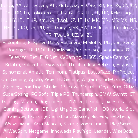
ตอน
6
Polski, AA, AL, Jestem, AR, Zloto, AZ, BD, BG, BR, BS, By, CN, CZ,
ที่
De-, DK, En, Tokoferol, FI, FR, GE, GR, HE, HI, HK, Rekrutacja,
าคม
HU, HY, ID, IT, JP, Km, KR, Twoj, KZ, LT, LV, MK, MN, MS, MX, NB,
16
NE, PT, RO, RS, RU, SD, Google, SK, SW, TH, Internet explorer,
ตอน
6
TR, TW, UA, UZ, VI, ZU
ที่
Endorphina, ELK, Red Rake, Habanero, MrSlotty, Playson, Ezugi,
าคม
17
Booongo, BETSOFT, Quickspin, Portomaso, Livegames 37,
ตอน
6
Telewizor Bet, FLG Net, VVGaming, Gii365, Spade Gaming,
ที่
Belatra, GoldenRace
www.rolletto.pl
Turkey, BetiXon, Fugaso,
าคม
Spinomenal, Amatic, Tom horn, Platipus, LottoRace, PinProject,
18
Omi Gaming, Apollo, Zeus, HOGaming, A gram (Gluck-Gamevy) 1?
ตอน
6
2gaming, Iron Dog, Studio, 1?te dwa Virtuals, Oryx, Zitro, Ortiz,
ที่
SuperSpaing, PG Soft, Triple PG, Thunderspin, GMW, Swintt, CT
าคม
Gaming, Magma, DragoonSoft, N2Live, Leander, LiveSlots, Leap
19
Gaming Betradar, JDB, Lighting Box Gamefish, JDB loteria, Slot
ตอน
6
czasowy Exchange Gamatron, Mascot, Nucleus, Bet2tech,
ที่
Wyszukiwarki Asia Mancala, Stala gazowa Franco, Play Simple
าคม
20
AllWaySpin, Netgame, Innowacja Play’n’go, Leander, WiseOdds,
ตอน
6