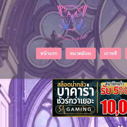
Chapter
List
1
ตอน
ที่
ายน
2
หน้าแรก
หมวดมังงะ
เกาหลี
ตอน
ที่
ายน
3
ตอน
ที่
คม
4
26
ตอน
ที่
คม
5
26