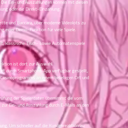
. Die Ein- und Auszahlungen können mit diesen
ng oder die Direkt-Einzahlung.
ette und Baccara, über moderne Videolots zu
g einer Demo-Funktion für viele Spiele.
it, klassische Tisch- sowie Automatenspiele
nktion ist dort zur Auswahl.
ort durch Smartphone-App verfügbar gestellt,
e-Casinoprogramms an einem beliebigen Ort und
prüfung der Spielerdaten übernimmt die vom
t zur Ein- und Auszahlung durch E-Mails an den
ng. Um schneller auf die Kundenreaktion zu