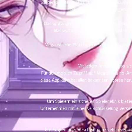
ตอน
6
Zu den bei Mega verfügbaren Zahlungsdienstle
ที่
Diensten problemlos vorgenomm
าคม
16
Das umfangreiche Portfolio von Mega deckt 
ตอน
6
klassischen Automatenspielen. Jedes Ca
ที่
าคม
Mega ist eine Plattform des Online-Casino-
17
ตอน
6
ที่
Mit jedem Anreise muss sich
าคม
18
Für den mobilen Zugriff auf Megas Casino-An
ตอน
6
diese App kann bei allen bekannten Stores he
ที่
าคม
19
Um Spielern ein sicheres Spielerlebnis bi
ตอน
6
Unternehmen mit einer Verschlüsselung versehe
ที่
าคม
20
Für Fragen oder Beschwerden stehen versch
ตอน
6