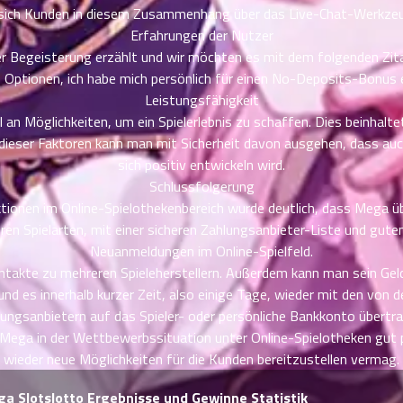
 sich Kunden in diesem Zusammenhang über das Live-Chat-Werkzeug
Erfahrungen der Nutzer
r Begeisterung erzählt und wir möchten es mit dem folgenden Zitat 
 Optionen, ich habe mich persönlich für einen No-Deposits-Bonus 
Leistungsfähigkeit
l an Möglichkeiten, um ein Spielerlebnis zu schaffen. Dies beinhalt
dieser Faktoren kann man mit Sicherheit davon ausgehen, dass auc
sich positiv entwickeln wird.
Schlussfolgerung
tionen im Online-Spielothekenbereich wurde deutlich, dass Mega üb
n Spielarten, mit einer sicheren Zahlungsanbieter-Liste und guten B
Neuanmeldungen im Online-Spielfeld.
akte zu mehreren Spieleherstellern. Außerdem kann man sein Geld sc
und es innerhalb kurzer Zeit, also einige Tage, wieder mit den vo
ungsanbietern auf das Spieler- oder persönliche Bankkonto übertr
 Mega in der Wettbewerbssituation unter Online-Spielotheken gut p
wieder neue Möglichkeiten für die Kunden bereitzustellen vermag.
ega Slotslotto Ergebnisse und Gewinne Statistik