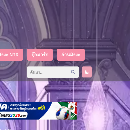
มังงะ NTR
บุ๊กมาร์ก
อ่านมังงะ