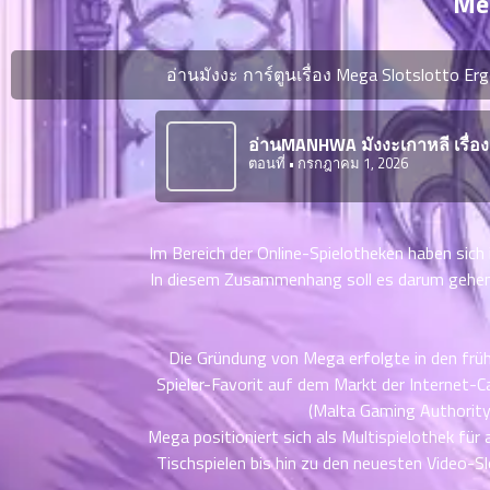
Meg
ตอน
ที่
ายน
อ่านมังงะ การ์ตูนเรื่อง Mega Slotslotto Er
6
ตอน
6
ที่
อ่านMANHWA มังงะเกาหลี เรื่อ
ตอนที่
• กรกฎาคม 1, 2026
ายน
7
026
ตอน
ที่
Im Bereich der Online-Spielotheken haben sich 
ายน
In diesem Zusammenhang soll es darum gehen,
8
026
ตอน
ที่
Die Gründung von Mega erfolgte in den früh
ายน
9
Spieler-Favorit auf dem Markt der Internet-C
026
ตอน
(Malta Gaming Authority
ที่
Mega positioniert sich als Multispielothek für 
ายน
Tischspielen bis hin zu den neuesten Video-Sl
10
026