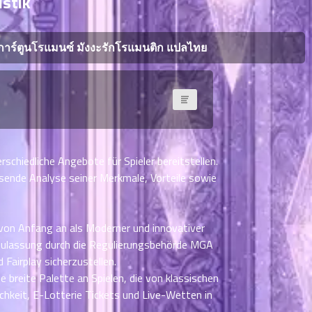
istik
าร์ตูนโรแมนซ์ มังงะรักโรแมนติก แปลไทย
schiedliche Angebote für Spieler bereitstellen.
ende Analyse seiner Merkmale, Vorteile sowie
 von Anfang an als Moderner und innovativer
Zulassung durch die Regulierungsbehörde MGA
airplay sicherzustellen.
e breite Palette an Spielen, die von klassischen
ichkeit, E-Lotterie Tickets und Live-Wetten in