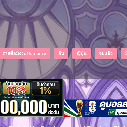
รายชื่อมังงะ Romance
จีน
ญี่ปุ่น
จบแล้ว