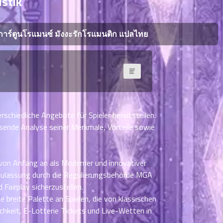
istik
าร์ตูนโรแมนซ์ มังงะรักโรแมนติก แปลไทย
schiedliche Angebote für Spieler bereitstellen.
ende Analyse seiner Merkmale, Vorteile sowie
 von Anfang an als Moderner und innovativer
Zulassung durch die Regulierungsbehörde MGA
airplay sicherzustellen.
e breite Palette an Spielen, die von klassischen
ichkeit, E-Lotterie Tickets und Live-Wetten in