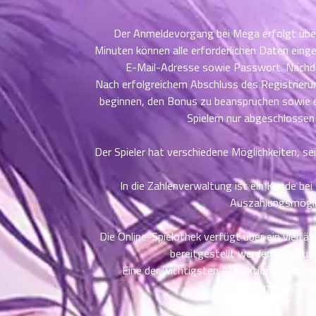
ตอน
ที่
Der Anmeldevorgang bei Mega erfolgt über 
าคม
Minuten können alle erforderlichen Daten eing
11
E-Mail-Adresse sowie Passwort. Nachdem
ตอน
6
Nach erfolgreichem Abschluss des Registrieru
ที่
beginnen, den Bonus zu beanspruchen sowie e
าคม
12
Spielern nur abgeschlossen
ตอน
6
ที่
Der Spieler hat verschiedene Möglichkeiten, 
าคม
13
In die Zahlenverwaltung ist ein Kunde be
ตอน
6
Auszahlungsmögli
ที่
าคม
Die Online-Spielothek verfügt über ein vielf
14
bereitgestellt werden. Die Au
ตอน
6
Eine der wichtigsten Attraktionen von 
ที่
“Willkommen”-Bon
าคม
15