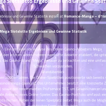
a Slotslotto Ergebnisse und Gewinne Stat
gebnisse und Gewinne Statistik ตอนที่ at
Romance-Manga – อ่านก
งMega Slotslotto Ergebnisse und Gewinne Statistik
Eine umfassende Analyse des Online-Casino-Anbieters Mega
in den letzten Jahren mehrere namhafte Anbieter etabliert, die unter
 das Casino-Brand “Mega” genauer zu betrachten und eine umfass
Schwächen vorzustellen.
Brandüberblick
en 2000er-Jahren. Die Online-Spielothek positionierte sich bereits
asinos.
mega-casino.at
Das Unternehmen besitzt eine lizenzierte 
) sowie den renommierten Prüfservice TST, um Gewinnchancen und F
alle Anliegen eines Online-Spieler. Das Casino-Portfolio umfasst ein
ots reichen. Neben der reinen Spielplatz bietet Mega auch die Mögl
realistischer Form auszuwählen.