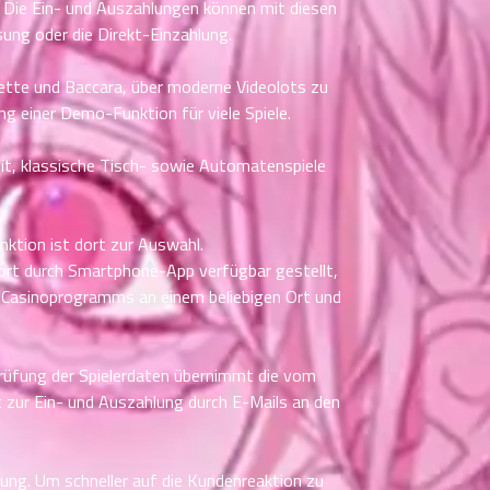
. Die Ein- und Auszahlungen können mit diesen
ng oder die Direkt-Einzahlung.
ette und Baccara, über moderne Videolots zu
g einer Demo-Funktion für viele Spiele.
it, klassische Tisch- sowie Automatenspiele
nktion ist dort zur Auswahl.
ort durch Smartphone-App verfügbar gestellt,
e-Casinoprogramms an einem beliebigen Ort und
prüfung der Spielerdaten übernimmt die vom
t zur Ein- und Auszahlung durch E-Mails an den
ng. Um schneller auf die Kundenreaktion zu