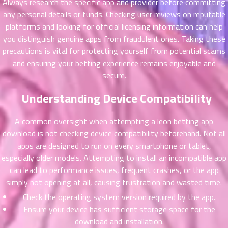
Always research the specific app and provider before committing
ที่
any personal details or funds. Checking user reviews on reputable
าคม
platforms and looking for official licensing information can help
21
you distinguish genuine apps from fraudulent ones. Taking these
ตอน
6
precautions is vital for protecting yourself from potential scams
ที่
and ensuring your betting experience remains enjoyable and
าคม
secure.
22
ตอน
6
Understanding Device Compatibility
ที่
าคม
23
A common oversight when attempting a leon betting app
ตอน
6
download is not checking device compatibility beforehand. Not all
ที่
apps are designed to run on every smartphone or tablet,
าคม
especially older models. Attempting to install an incompatible app
24
can lead to performance issues, frequent crashes, or the app
ตอน
6
simply not opening at all, causing frustration and wasted time.
ที่
Check the operating system version required by the app.
าคม
Ensure your device has sufficient storage space for the
25
download and installation.
ตอน
6