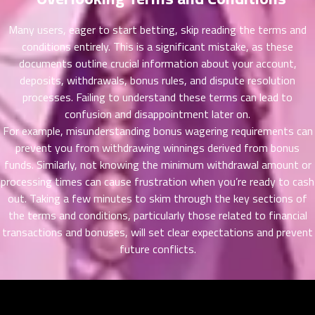
าคม
36
Many users, eager to start betting, skip reading the terms and
ตอน
6
conditions entirely. This is a significant mistake, as these
ที่
documents outline crucial information about your account,
าคม
deposits, withdrawals, bonus rules, and dispute resolution
37
processes. Failing to understand these terms can lead to
ตอน
6
confusion and disappointment later on.
ที่
For example, misunderstanding bonus wagering requirements can
าคม
prevent you from withdrawing winnings derived from bonus
38
funds. Similarly, not knowing the minimum withdrawal amount or
ตอน
6
ที่
processing times can cause frustration when you’re ready to cash
าคม
out. Taking a few minutes to skim through the key sections of
39
the terms and conditions, particularly those related to financial
ตอน
6
transactions and bonuses, will set clear expectations and prevent
ที่
future conflicts.
าคม
40
ตอน
6
ที่