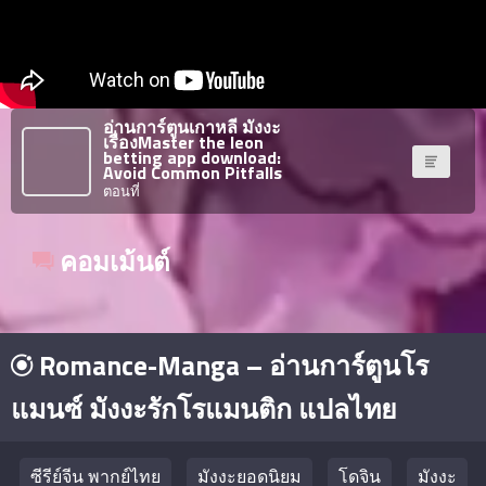
าคม
41
ตอน
6
ที่
นธ์
อ่านการ์ตูนเกาหลี มังงะ
42
26
เรื่องMaster the leon
ตอน
betting app download:
Avoid Common Pitfalls
ที่
ตอนที่
นธ์
43
26
ตอน
คอมเม้นต์
ที่
นธ์
44
26
ตอน
Romance-Manga – อ่านการ์ตูนโร
ที่
นธ์
แมนซ์ มังงะรักโรแมนติก แปลไทย
45
26
ตอน
ที่
ซีรีย์จีน พากย์ไทย
มังงะยอดนิยม
โดจิน
มังงะ
นธ์