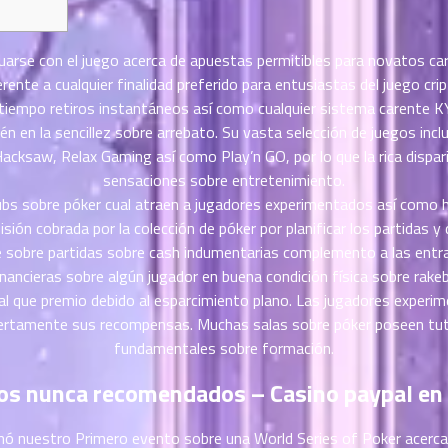
tuarse con el juego acerca de apuestas permitibles para novatos ca
nte a cualquier finalidad preferido para entusiastas del juego crip
 tiempo retiros instantáneos así­ como cualquier sistema carente KY
bién en la sencillez sobre arrebato. Su vasta selección de juegos i
cksaw, Relax Gaming así­ como Play’n GO, por lo que la rica dispar
sensaciones sobre entretenimiento.
 sobre póker cual atraen a jugadores experimentados así­ como há
isión cobrada por la colección de póker por planificar los partidas y
e sobre partidas sobre cash indumentarias complemento a las entra
nancieras sobre algún jugador en buena condición física sobre rakeb
al que premio debido al esparcimiento plano. Las jugadores experim
iertamente sus recompensas. Muchas salas sobre póker poseen tuto
fundamentales sobre formación.
ios nunca recomendados – Casino paypal en 
 nuestro Primero evento sobre una World Series of Poker acerca de