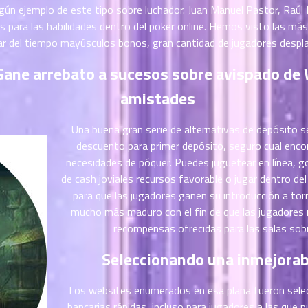
 algún ejemplo de este tipo sobre luchador. Juan Manuel Pastor, Ra
des para las habilidades dentro del poker online. Hemos visto las má
sar del tiempo mayúsculos bonos, gran cantidad de jugadores despla
e arrebato a sucesos sobre avispado de WP
amistades
Una buena gran serie de alternativas de depósito se
descuento para primer depósito, seguro cual encont
necesidades de póquer. Puedes juguetear en línea, g
de cash joviales recursos favorable o jugar dentro de
para que las jugadores ganen su introducción a torn
mucho más maduro con el fin de que las jugadores
recompensas ofrecidas para las salas sobr
Seleccionando una inmejorab
Los websites enumerados en esa plana fueron selecci
bancarias rápidas, incluso para jugadores a las que p