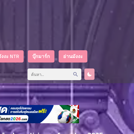
มังงะ NTR
บุ๊กมาร์ก
อ่านมังงะ