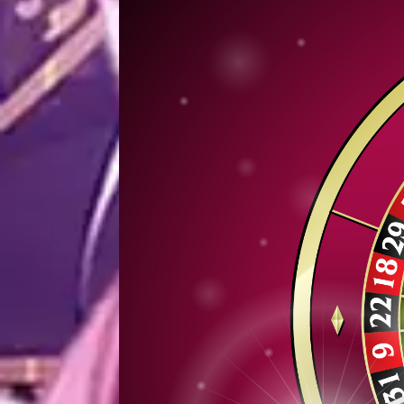
าคม
36
ตอน
6
ที่
าคม
37
ตอน
6
ที่
าคม
38
ตอน
6
ที่
าคม
39
ตอน
6
ที่
าคม
40
ตอน
6
ที่