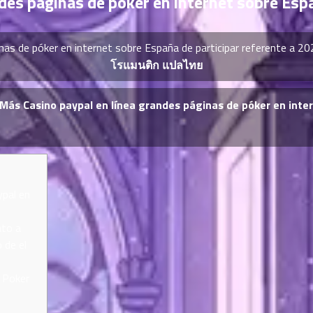
des páginas de póker en internet sobre Espa
inas de póker en internet sobre España de participar referente a 2
โรแมนติก แปลไทย
Más Casino paypal en línea grandes páginas de póker en inte
ypal en
to a
 de el
 Poker