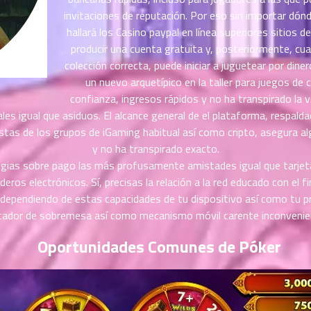
invitaciones de reputación. Por eso sin importar dónd
hallará los
Casino paypal en línea
superiores sitios d
producir una cuenta gratuita y, posteriormente, cua
colección correcta, puede iniciar a juguetear por din
un nuevo arquetípico en la taller para juegos de c
confianza, ingresos rápidos y no ha transpirado la v
les igual que asiduos. El alcance general de el plataforma, respalda
istas de los grupos de iGaming habitual así­ como cripto, asegura 
y no ha transpirado exacto.
egias sobre pago las más profusamente amistades igual que tarjet
os electrónicos. Sí, precisas la relación a la red educado con el fi
 dependiendo de estas capacidades de tu dispositivo así­ como tu p
utador de sobremesa así­ como mecanismo móvil carente inconvenie
Oportunidades Comunes de Póker