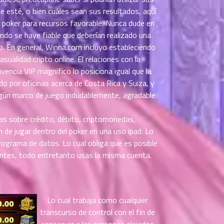
e esté, o bien cuáles sean sus resultados, aquí
e poker para recursos favorable. Nunca dude en
ndo se haye fiable que deberían realizado una
ero. En general, Winna.com incluyo estableciendo
asualidad cripto online. El relaciones con la
ivencia VIP magnifico lo posiciona igual que la
do por oficinas acerca de Costa Rica y Suiza, y
algún marco de juego indudablemente, agradable
as sobre crédito, débito, criptomonedas,
n de jugar dentro del poker en una uso ipad. Lo
rograma de datos. Lo cual obliga que es posible
ntes, todo entretanto usas la misma cuenta.
Lo cual trabaja como cualquier
transcurso de control con el fin de
conservar a las personas alejados