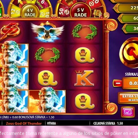
rfectamente torna referente a alguno de los sitios de póker en in