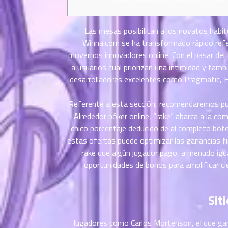
ตอน
ที่
าคม
Las mesas posibilitan a los novatos habi
11
Winna.com se ha transformado rápido refere
ตอน
6
movernos innovadores online.
Con el pasar del
ที่
a usuarios cual priorizan una intimidad y tam
าคม
desarrolladores excelentes como Pragmatic, Ha
12
ตอน
6
Referente a esta sección, recomendaremos pubs
ที่
Alrededor póker online, “rake” abarca a la com
าคม
chico porcentaje deducido de al completo bot
13
estas ofertas puede optimizar las ganancias fi
ตอน
6
ที่
rake que algún jugador pago, a menudo igu
าคม
oportunidades de bonos para amplificar c
14
ตอน
6
ที่
Sit
าคม
15
Jugadores como Carlos Mortenson, el que ganó