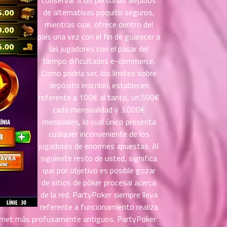
de alternativas poquito seguros,
mientras cual, ofrece dentro del
país una vez con el fin de guarecer a
las jugadores con el pasar del
tiempo dificultades e-commerce.
Como podrí­a ser, los límites sobre
depósito inscribirí¡ establecen
referente a 100€ al tanto, un.500€
cada mensualidad y 3.000€
mensuales, lo cual único presenta
cualquier inconveniente de los
jugadores de enormes apuestas. Al
siguiente resto de usted, significa
que por objetivo es posible gozar
de sitios de póker procesal acerca
de la red. PartyPoker siempre lleva
referente a funcionamiento realiza
ternet más profusamente antiguos. PartyPoker