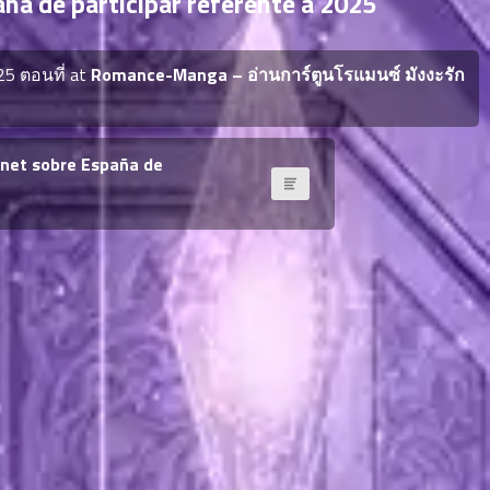
ña de participar referente a 2025
025 ตอนที่ at
Romance-Manga – อ่านการ์ตูนโรแมนซ์ มังงะรัก
rnet sobre España de