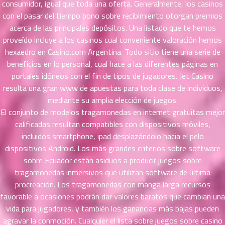
consumidor, igual que toda una oferta. Generalmente, los casinos
ตอน
con el pasar del tiempo bono sobre recibimiento otorgan premios
ที่
acerca de las principales depósitos. Una listado que te hemos
ายน
67
proveído incluye a los casinos cual conveniente valoración hemos
5
ตอน
hexaedro en Casino.com Argentina. Todo sitio tiene una serie de
ที่
beneficios en lo personal, cual hace a las diferentes páginas en
ายน
portales idóneos con el fin de tipos de jugadores. Jet Casino
68
5
resulta una gran www de apuestas para toda clase de individuos,
ตอน
mediante su amplia elección de juegos.
ที่
El conjunto de modelos tragamonedas en internet gratuitas mejor
ายน
calificadas resultan compatibles con dispositivos móviles,
69
5
incluidos smartphone, ipad desplazándolo hacia el pelo
ตอน
dispositivos Android. Los más grandes criterios sobre software
ที่
sobre Ecuador están asiduos a producir juegos sobre
ายน
70
tragamonedas inmersivos que utilizan software de última
5
ตอน
procreación. Los tragamonedas con manga larga recursos
ที่
favorable a ocasiones podrán dar valores baratos que cambian una
ายน
vida para jugadores, y también los ganancias más bajas pueden
71
5
agravar la conmoción. Cualquier el lista sobre juegos sobre casino