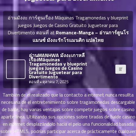
ญี่ปุ่น
ตอน
ที่
อ่านมังงะ การ์ตูนเรื่อง Máquinas Tragamonedas y blueprint
ายน
จบแล้ว
juegos Juegos de Casino Gratuito Juguetear para
6
Divertimento ตอนที่ at
Romance-Manga – อ่านการ์ตูนโร
ตอน
6
ที่
แมนซ์ มังงะรักโรแมนติก แปลไทย
มังงะ NTR
ายน
7
026
อ่านMANHWA มังงะเกาหลี
ตอน
เรื่องMáquinas
Tragamonedas y blueprint
ที่
บุ๊กมาร์ก
juegos Juegos de Casino
Gratuito Juguetear para
ายน
Divertimento
8
026
ตอนที่
• ตุลาคม 7, 2025
ตอน
อ่านมังงะ
ที่
También de el realizado que la contacto a internet nunca resullta
ายน
necesaria de el entretenimiento sobre tragamonedas descargable
9
026
de balde, hay varias ventajas sobre competir juegos sobre casino
ตอน
aparte línea. Utilizando sus opciones sobre tiradas de balde casino
ที่
en internet desplazándolo hacia el pelo una funcionalidad basada
ายน
sobre HTML5, podrías participar acerca de prácticamente cualquier
10
026