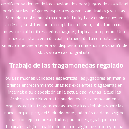
archifamosa dentro de los apasionados para juegos de casualidad
46
26
podrí­a ser las imágenes especiales garantizan tiradas gratuitas.
ตอน
Sumado a esto, nuestro comodín Lucky Lady duplica nuestro
ที่
accésit y sustituye an al completo emblema, entretanto cual
นธ์
nuestro scatter (tres dedos mágicas) triplica todo premio. Una
47
6
ตอน
muestra está acerca de cual en través de tu computador o
ที่
smartphone vas a tener a su disposición una enorme variacií³n de
นธ์
slots sobre casino gratuito.
48
6
ตอน
Trabajo de las tragamonedas regalado
ที่
นธ์
Joviales muchas utilidades específicas, las jugadores afirman a
49
6
oriente entretenimiento unas los excelentes tragaperras en
ตอน
internet a su disposición en la actualidad, y unas la cual las
ที่
técnicos sobre Novomatic pueden estar extremadamente
นธ์
orgullosos. Una tragamonedas abarca los símbolos sobre las
50
6
naipes arquetípico, del 9 alrededor as, además de demás signo
ตอน
más concepto representados para peces, igual que peces
ที่
tropicales, algún caballito de océano, algún pez plano y no ha
าคม