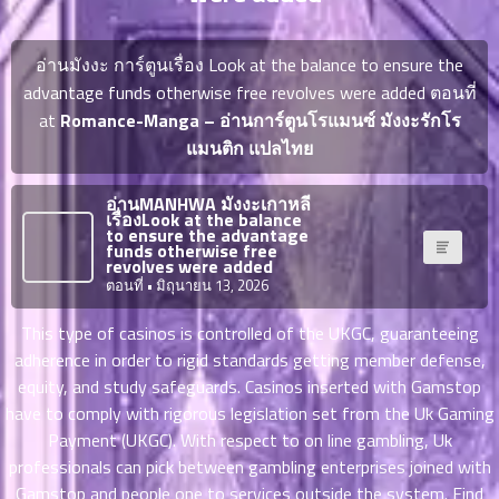
ญี่ปุ่น
ตอน
ที่
อ่านมังงะ การ์ตูนเรื่อง Look at the balance to ensure the
ายน
จบแล้ว
advantage funds otherwise free revolves were added ตอนที่
6
ตอน
at
Romance-Manga – อ่านการ์ตูนโรแมนซ์ มังงะรักโร
6
ที่
แมนติก แปลไทย
มังงะ NTR
ายน
7
026
อ่านMANHWA มังงะเกาหลี
ตอน
เรื่องLook at the balance
to ensure the advantage
ที่
บุ๊กมาร์ก
funds otherwise free
revolves were added
ายน
ตอนที่
• มิถุนายน 13, 2026
8
026
ตอน
อ่านมังงะ
This type of casinos is controlled of the UKGC, guaranteeing
ที่
adherence in order to rigid standards getting member defense,
ายน
equity, and study safeguards. Casinos inserted with Gamstop
9
026
have to comply with rigorous legislation set from the Uk Gaming
ตอน
ที่
Payment (UKGC). With respect to on line gambling, Uk
ายน
professionals can pick between gambling enterprises joined with
10
026
Gamstop and people one to services outside the system. Find