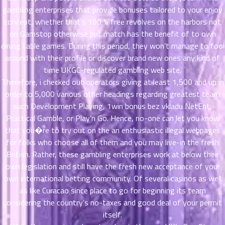
ตอน
gambling enterprises that provide bonuses tailored to your enjoy
ที่
concept, whether that’s 100 % free revolves on the harbors not
าคม
on Gamstop otherwise put match has the benefit of to own
11
dining table games. During this period, they won’t manage to fool
ตอน
6
around with their profile or discover brand new ones any kind of
ที่
time UKGC-regulated gambling web site.
าคม
Therefore, i checked out operators giving at least 1,500 and up in
12
order to 5,000 various other headings regarding greatest team
ตอน
6
ที่
such Development Playing,
1win bonus bez vkladu
NetEnt,
าคม
Practical Gamble, or Play’n Go. Hence, no-one can let you know
13
that you�re to try out on the an enthusiastic illegal webpages
ตอน
6
for folks who choose all of them and you may live-in the fresh
ที่
British. Rather, these gambling enterprises work at below their
าคม
own legislation and still have the fresh new acceptance of your
14
own international betting community. Of several casinos as well
ตอน
6
as like Curacao since place to go for beginning its team
ที่
considering the country’s no-taxes and good deal of your permit
าคม
itself.
15