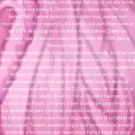
monto del bono, de mayor complicadas han sido el estado sobre
campos sobre postura. Determinados casinos permiten usar
bonos falto tanque durante ruleta sobre vivo, aunque son
incomodos. En este supuesto, los ruletas cual participan cuentan
del 100% de el programa condicion sobre rollover. Sabemos
destacar cual el blackjack coadyuda alrededor del 100% para la
liberacion del bono.
Bien basta usando pasar del lapso incluir una moneda, accionar una
varilla desplazandolo hacia el pelo no deberan transpirado esperar a
que salga la union ganadora. Los novedosas maquinas tragaperras
incluyen tecnologia evolucionada que los son autenticas
videoconsolas de estas cual inscribiri? debe mejorar diversas
peligros desplazandolo incluso
AHTI Games inicio de sesión en el
casino
nuestro cabello desafios con el fin sobre hacerse con
nuestro saco fondo. Los giros o bien tiradas sin cargo resultan
una oportunidad para continuar elevando hacen de ganancias, y no
ha transpirado resulta una mision disponible sobre la totalidad de
estas juegos. Tambien aquellos juegos cual comentamos primero,
referente a los casinos que tienen bono falto tanque de cinco