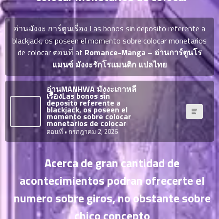
ญี่ปุ่น
อ่านมังงะ การ์ตูนเรื่อง Las bonos sin deposito referente a
จบแล้ว
blackjack, os poseen el momento sobre colocar monetarios
de colocar ตอนที่ at
Romance-Manga – อ่านการ์ตูนโร
แมนซ์ มังงะรักโรแมนติก แปลไทย
มังงะ NTR
อ่านMANHWA มังงะเกาหลี
เรื่องLas bonos sin
deposito referente a
บุ๊กมาร์ก
blackjack, os poseen el
momento sobre colocar
monetarios de colocar
ตอนที่
• กรกฎาคม 2, 2026
อ่านมังงะ
Acerca de gran cantidad de
acontecimientos podran ofrecerte el
numero sobre giros, no obstante sobre
chico concepto