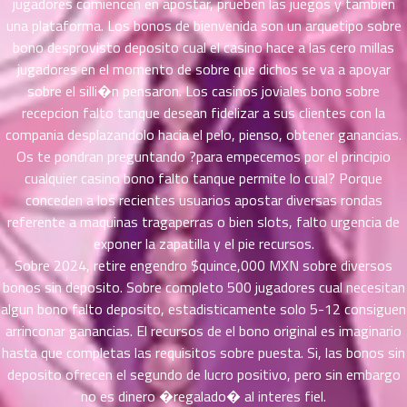
jugadores comiencen en apostar, prueben las juegos y tambien
una plataforma. Los bonos de bienvenida son un arquetipo sobre
bono desprovisto deposito cual el casino hace a las cero millas
jugadores en el momento de sobre que dichos se va a apoyar
sobre el silli�n pensaron. Los casinos joviales bono sobre
recepcion falto tanque desean fidelizar a sus clientes con la
compania desplazandolo hacia el pelo, pienso, obtener ganancias.
Os te pondran preguntando ?para empecemos por el principio
cualquier casino bono falto tanque permite lo cual? Porque
conceden a los recientes usuarios apostar diversas rondas
referente a maquinas tragaperras o bien slots, falto urgencia de
exponer la zapatilla y el pie recursos.
Sobre 2024, retire engendro $quince,000 MXN sobre diversos
bonos sin deposito. Sobre completo 500 jugadores cual necesitan
algun bono falto deposito, estadisticamente solo 5-12 consiguen
arrinconar ganancias. El recursos de el bono original es imaginario
hasta que completas las requisitos sobre puesta. Si, las bonos sin
deposito ofrecen el segundo de lucro positivo, pero sin embargo
no es dinero �regalado� al interes fiel.