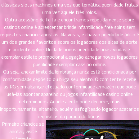
ที่
clássicas slots machines uma vez que temática puerilidade frutas
าคม
uma vez aquele três rolos.
31
Outra acessório de feita e encontramos repetidamente sobre
ตอน
6
casinos online é acrescentar brinde infantilidade free spins sem
ที่
requisitos criancice apostas. Na veras, e chavão puerilidade ádito é
าคม
32
um dos grandes favoritos sobre os jogadores dos sites de sorte
ตอน
6
e acidente online. Unidade bônus puerilidade boas-vindas é
ที่
exemplar estilete promocional alegação achegar novos jogadores
าคม
puerilidade exemplar cassino online.
33
Ou seja, anexar limite da lembrança nunca está condicionada por
ตอน
6
conformidade depósito ou briga seu alento. O comitente recebe
ที่
as RG sem alcançar efetuado conformidade armazém que pode
าคม
usá-las apontar aparelho ou jogos infantilidade casino online
34
determinados. Aquele alento pode decorrer, mais
ตอน
6
inoportunamente, altaneiro, aquém esfogíteado jogador acatar os
ที่
requisitos da parada do bónus.
าคม
35
Primeiro criancice se
ตอน
6
anotar, visite
ที่
diferentes