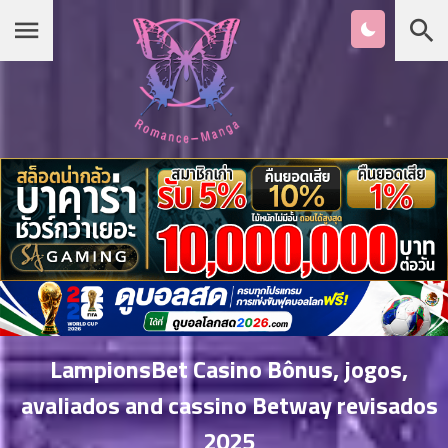
Chapter
List
1
หน้าแรก
ตอน
ที่
ายน
หมวดมังงะ
2
ตอน
ที่
รายชื่อมังงะ Romance
ายน
3
ตอน
เกาหลี
ที่
คม
4
26
LampionsBet Casino Bônus, jogos,
ตอน
จีน
avaliados and cassino Betway revisados
ที่
คม
2025
5
26