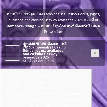
ญี่ปุ่น
ตอน
ที่
อ่านมังงะ การ์ตูนเรื่อง LampionsBet Casino Bônus, jogos,
ายน
จบแล้ว
avaliados and cassino Betway revisados 2025 ตอนที่ at
6
ตอน
Romance-Manga – อ่านการ์ตูนโรแมนซ์ มังงะรักโรแมน
6
ที่
ติก แปลไทย
มังงะ NTR
ายน
7
026
อ่านMANHWA มังงะเกาหลี
ตอน
เรื่องLampionsBet Casino
Bônus, jogos, avaliados
ที่
บุ๊กมาร์ก
and cassino Betway
revisados 2025
ายน
ตอนที่
• ตุลาคม 7, 2025
8
026
ตอน
อ่านมังงะ
ที่
Content
ายน
Contribuição de dinheiro acabamento: cassino
9
026
Betway
ตอน
Os 50 nenhum armazém gira Bafejar Of
ที่
Olympus Melhores Bônus sem Casa de 2025
ายน
10
026
Melhores cassinos 2024