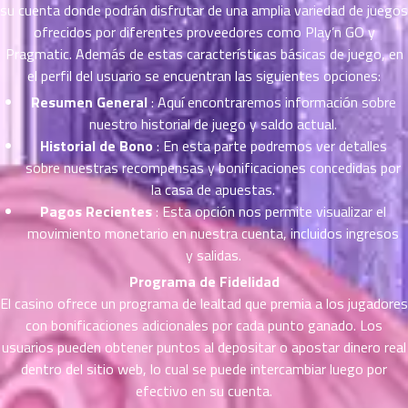
ตอน
6
su cuenta donde podrán disfrutar de una amplia variedad de juegos
ที่
ofrecidos por diferentes proveedores como Play’n GO y
าคม
Pragmatic. Además de estas características básicas de juego, en
16
el perfil del usuario se encuentran las siguientes opciones:
ตอน
6
Resumen General
: Aquí encontraremos información sobre
ที่
nuestro historial de juego y saldo actual.
าคม
17
Historial de Bono
: En esta parte podremos ver detalles
ตอน
6
sobre nuestras recompensas y bonificaciones concedidas por
ที่
la casa de apuestas.
าคม
Pagos Recientes
: Esta opción nos permite visualizar el
18
movimiento monetario en nuestra cuenta, incluidos ingresos
ตอน
6
y salidas.
ที่
Programa de Fidelidad
าคม
El casino ofrece un programa de lealtad que premia a los jugadores
19
ตอน
con bonificaciones adicionales por cada punto ganado. Los
6
ที่
usuarios pueden obtener puntos al depositar o apostar dinero real
าคม
dentro del sitio web, lo cual se puede intercambiar luego por
20
efectivo en su cuenta.
ตอน
6