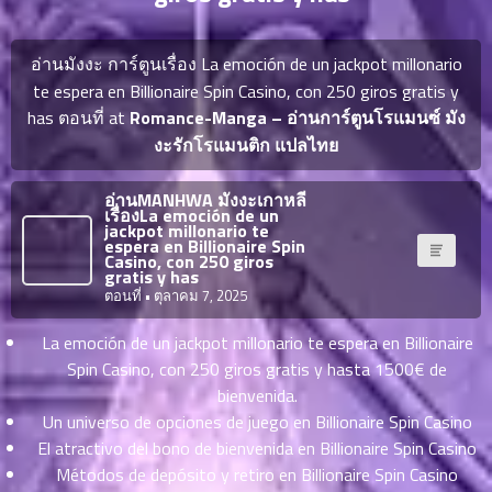
ญี่ปุ่น
ตอน
ที่
อ่านมังงะ การ์ตูนเรื่อง La emoción de un jackpot millonario
ายน
จบแล้ว
te espera en Billionaire Spin Casino, con 250 giros gratis y
6
has ตอนที่ at
Romance-Manga – อ่านการ์ตูนโรแมนซ์ มัง
ตอน
6
ที่
งะรักโรแมนติก แปลไทย
มังงะ NTR
ายน
7
026
อ่านMANHWA มังงะเกาหลี
ตอน
เรื่องLa emoción de un
jackpot millonario te
ที่
บุ๊กมาร์ก
espera en Billionaire Spin
Casino, con 250 giros
ายน
gratis y has
8
026
ตอนที่
• ตุลาคม 7, 2025
ตอน
อ่านมังงะ
ที่
La emoción de un jackpot millonario te espera en Billionaire
ายน
Spin Casino, con 250 giros gratis y hasta 1500€ de
9
026
bienvenida.
ตอน
Un universo de opciones de juego en Billionaire Spin Casino
ที่
El atractivo del bono de bienvenida en Billionaire Spin Casino
ายน
Métodos de depósito y retiro en Billionaire Spin Casino
10
026