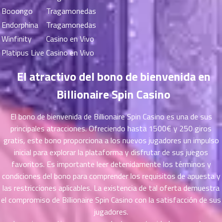
ที่
Booongo
Tragamonedas
าคม
Endorphina
Tragamonedas
26
ตอน
6
Winfinity
Casino en Vivo
ที่
Platipus Live
Casino en Vivo
าคม
27
El atractivo del bono de bienvenida en
ตอน
6
Billionaire Spin Casino
ที่
าคม
28
El bono de bienvenida de Billionaire Spin Casino es una de sus
ตอน
6
principales atracciones. Ofreciendo hasta 1500€ y 250 giros
ที่
gratis, este bono proporciona a los nuevos jugadores un impulso
าคม
inicial para explorar la plataforma y disfrutar de sus juegos
29
favoritos. Es importante leer detenidamente los términos y
ตอน
6
condiciones del bono para comprender los requisitos de apuesta y
ที่
las restricciones aplicables. La existencia de tal oferta demuestra
าคม
el compromiso de Billionaire Spin Casino con la satisfacción de sus
30
jugadores.
ตอน
6