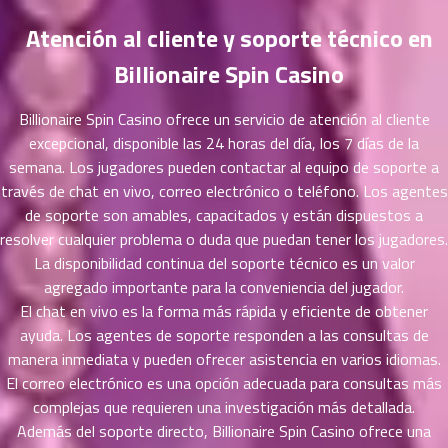
51
25
Atención al cliente y soporte técnico en
ตอน
ที่
Billionaire Spin Casino
ายน
52
5
Billionaire Spin Casino ofrece un servicio de atención al cliente
ตอน
excepcional, disponible las 24 horas del día, los 7 días de la
ที่
semana. Los jugadores pueden contactar al equipo de soporte a
ายน
53
través de chat en vivo, correo electrónico o teléfono. Los agentes
5
ตอน
de soporte son amables, capacitados y están dispuestos a
ที่
resolver cualquier problema o duda que puedan tener los jugadores.
ายน
La disponibilidad continua del soporte técnico es un valor
54
5
agregado importante para la conveniencia del jugador.
ตอน
El chat en vivo es la forma más rápida y eficiente de obtener
ที่
ayuda. Los agentes de soporte responden a las consultas de
ายน
manera inmediata y pueden ofrecer asistencia en varios idiomas.
55
5
El correo electrónico es una opción adecuada para consultas más
ตอน
complejas que requieren una investigación más detallada.
ที่
Además del soporte directo, Billionaire Spin Casino ofrece una
ายน