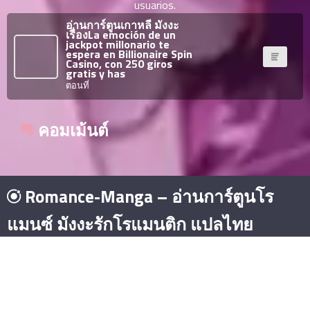
usuarios.
ตอน
อ่านการ์ตูนเกาหลี มังงะ
ที่
เรื่องLa emoción de un
jackpot millonario te
ายน
espera en Billionaire Spin
62
5
Casino, con 250 giros
gratis y has
ตอน
ตอนที่
ที่
ายน
63
5
คอมเม้นต์
ตอน
ที่
ายน
64
5
Romance-Manga – อ่านการ์ตูนโร
ตอน
ที่
แมนซ์ มังงะรักโรแมนติก แปลไทย
ายน
65
5
ตอน
ซีรีย์จีน พากย์ไทย
มังงะยอดนิยม
โดจิน
มังงะ
ที่
ายน
© Copyright 2026 - Romance-Manga – อ่านการ์ตูนโรแมนซ์ มังงะ
66
5