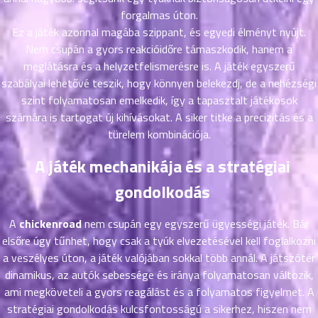
ตอน
6
forgalmas úton.
ที่
Ez a játék azonnal magába szippant, és egyedi élményt nyújt.
าคม
Nem csupán a gyors reakcióidőre támaszkodik, hanem a
16
ตอน
meglátásra és a helyzetfelismerésre is. A játék egyszerű
6
ที่
szabályai lehetővé teszik, hogy könnyen belekezdj, de a nehézségi
าคม
szint folyamatosan emelkedik, így a tapasztalt játékosok
17
számára is tartogat új kihívásokat. A siker titke a precizitás és a
ตอน
6
türelem kombinációja.
ที่
าคม
A játék mechanikája és a stratégiai
18
gondolkodás
ตอน
6
ที่
าคม
A
chickenroad
nem csupán egy egyszerű ügyességi játék. Bár
19
elsőre úgy tűnhet, hogy csak a tyúk elvezetésével kell foglalkozni
ตอน
6
a veszélyes úton, a játék valójában sokkal több annál. A játszótér
ที่
dinamikus, az autók sebessége és iránya folyamatosan változik,
าคม
ami megköveteli a gyors reagálást és a folyamatos figyelmet. A
20
stratégiai gondolkodás kulcsfontosságú a sikerhez, hiszen nem
ตอน
6