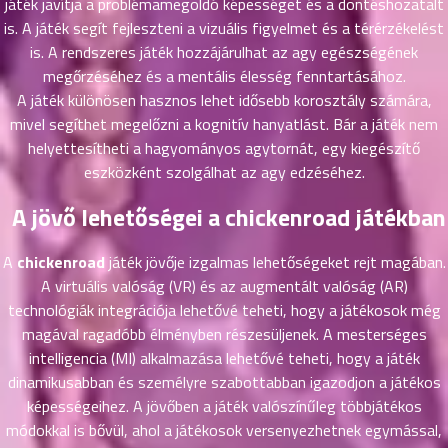
játék javítja a problémamegoldó képességet és a döntéshozatalt
46
26
is. A játék segít fejleszteni a vizuális figyelmet és a térérzékelést
ตอน
is. A rendszeres játék hozzájárulhat az agy egészségének
ที่
megőrzéséhez és a mentális élesség fenntartásához.
นธ์
A játék különösen hasznos lehet idősebb korosztály számára,
47
6
mivel segíthet megelőzni a kognitív hanyatlást. Bár a játék nem
ตอน
helyettesítheti a hagyományos agytornát, egy kiegészítő
ที่
eszközként szolgálhat az agy edzéséhez.
นธ์
48
6
A jövő lehetőségei a chickenroad játékban
ตอน
ที่
A
chickenroad
játék jövője izgalmas lehetőségeket rejt magában.
นธ์
A virtuális valóság (VR) és az augmentált valóság (AR)
49
6
ตอน
technológiák integrációja lehetővé teheti, hogy a játékosok még
ที่
magával ragadóbb élményben részesüljenek. A mesterséges
นธ์
intelligencia (MI) alkalmazása lehetővé teheti, hogy a játék
50
6
dinamikusabban és személyre szabottabban igazodjon a játékos
ตอน
képességeihez. A jövőben a játék valószínűleg többjátékos
ที่
módokkal is bővül, ahol a játékosok versenyezhetnek egymással,
าคม