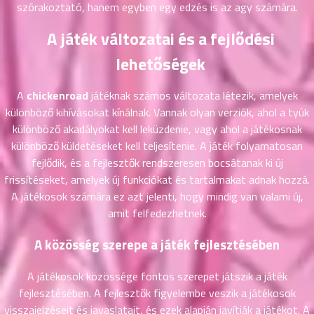
szórakoztató, hanem egyben egy edzés is az agy számára.
าคม
36
A játék változatai és a fejlődési
ตอน
6
ที่
lehetőségek
าคม
37
A
chickenroad
játéknak számos változata létezik, amelyek
ตอน
6
különböző kihívásokat kínálnak. Vannak olyan verziók, ahol a tyúk
ที่
különböző akadályokat kell leküzdenie, vagy ahol a játékosnak
าคม
különböző küldetéseket kell teljesítenie. A játék folyamatosan
38
fejlődik, és a fejlesztők rendszeresen bocsátanak ki új
ตอน
6
frissítéseket, amelyek új funkciókat és tartalmakat adnak hozzá.
ที่
A játékosok számára ez azt jelenti, hogy mindig van valami új,
าคม
39
amit felfedezhetnek.
ตอน
6
ที่
A közösség szerepe a játék fejlesztésében
าคม
40
A játékosok közössége fontos szerepet játszik a játék
ตอน
6
fejlesztésében. A fejlesztők figyelembe veszik a játékosok
ที่
visszajelzéseit és javaslatait, és ezek alapján javítják a játékot. A