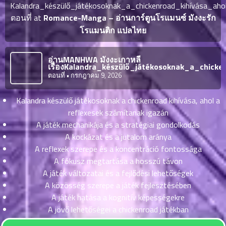
ญี่ปุ่น
Kalandra_készülő_játékosoknak_a_chickenroad_kihívása_aho
ตอน
ตอนที่ at
Romance-Manga – อ่านการ์ตูนโรแมนซ์ มังงะรัก
ที่
โรแมนติก แปลไทย
ายน
จบแล้ว
6
ตอน
6
อ่านMANHWA มังงะเกาหลี
ที่
เรื่องKalandra_készülő_játékosoknak_a_chick
มังงะ NTR
ตอนที่
• กรกฎาคม 9, 2026
ายน
7
026
ตอน
Kalandra készülő játékosoknak a chickenroad kihívása, ahol a
ที่
บุ๊กมาร์ก
reflexesek számítanak igazán
ายน
A játék mechanikája és a stratégiai gondolkodás
8
026
A kockázat és a jutalom aránya
ตอน
อ่านมังงะ
A reflexek szerepe és a koncentráció fontossága
ที่
A fókusz megtartása a hosszú távon
ายน
A játék változatai és a fejlődési lehetőségek
9
026
A közösség szerepe a játék fejlesztésében
ตอน
A játék hatása a kognitív képességekre
ที่
A jövő lehetőségei a chickenroad játékban
ายน
10
026