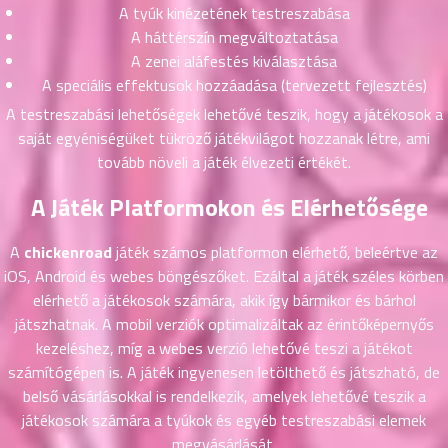
าคม
A tyúk kinézetének testreszabása
41
A háttérszín megváltoztatása
ตอน
6
A zenei aláfestés kiválasztása
ที่
A speciális effektusok hozzáadása (tervezett fejlesztés)
นธ์
A testreszabási lehetőségek lehetővé teszik, hogy a játékosok a
42
26
saját egyéniségüket tükröző játékvilágot hozzanak létre, ami
ตอน
ที่
tovább növeli a játék élvezeti értékét.
นธ์
A Játék Platformokon és Elérhetősége
43
26
ตอน
ที่
A
chickenroad
játék számos platformon elérhető, beleértve az
นธ์
iOS, Android és webes böngészőket. Ezáltal a játék széles körben
44
26
elérhető a játékosok számára, akik így bármikor és bárhol
ตอน
játszhatnak. A mobil verziók optimalizáltak az érintőképernyős
ที่
kezeléshez, míg a webes verzió lehetővé teszi a játékot
นธ์
számítógépen is. A játék ingyenesen letölthető és játszható, de
45
26
belső vásárlásokkal is rendelkezik, amelyek lehetővé teszik a
ตอน
játékosok számára a tyúkok és egyéb testreszabási elemek
ที่
megvásárlását.
นธ์