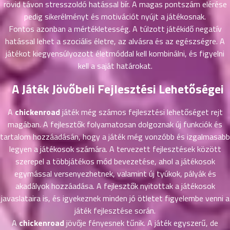
56
rövid távon stresszoldó hatással bír. A magas pontszám elérése
5
ตอน
pedig sikerélményt és motivációt nyújt a játékosnak.
ที่
Fontos azonban a mértékletesség. A túlzott játékidő negatív
ายน
hatással lehet a szociális életre, az alvásra és az egészségre. A
57
5
játékot kiegyensúlyozott életmóddal kell kombinálni, és figyelni
ตอน
kell a saját határokat.
ที่
ายน
A Játék Jövőbeli Fejlesztési Lehetőségei
58
5
ตอน
A
chickenroad
játék még számos fejlesztési lehetőséget rejt
ที่
magában. A fejlesztők folyamatosan dolgoznak új funkciók és
ายน
tartalom hozzáadásán, hogy a játék még vonzóbb és izgalmasabb
59
5
legyen a játékosok számára. A tervezett fejlesztések között
ตอน
szerepel a többjátékos mód bevezetése, ahol a játékosok
ที่
egymással versenyezhetnek, valamint új tyúkok, pályák és
ายน
60
5
akadályok hozzáadása. A fejlesztők nyitottak a játékosok
ตอน
javaslataira is, és igyekeznek minden jó ötletet figyelembe venni a
ที่
játék fejlesztése során.
ายน
A
chickenroad
jövője fényesnek tűnik. A játék egyszerű, de
61
5