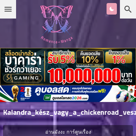
Chapter
List
1
หน้าแรก
ตอน
ที่
ายน
หมวดมังงะ
2
ตอน
ที่
รายชื่อมังงะ Romance
ายน
3
ตอน
เกาหลี
ที่
คม
4
26
Kalandra_kész_vagy_a_chickenroad_vesz
ตอน
จีน
ที่
คม
อ่านมังงะ การ์ตูนเรื่อง
5
26