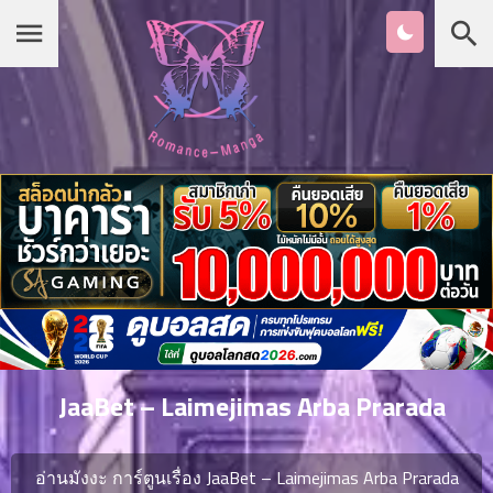
Chapter
List
1
หน้าแรก
ตอน
ที่
ายน
หมวดมังงะ
2
ตอน
ที่
รายชื่อมังงะ Romance
ายน
3
ตอน
เกาหลี
ที่
คม
4
26
JaaBet – Laimejimas Arba Prarada
ตอน
จีน
ที่
คม
อ่านมังงะ การ์ตูนเรื่อง JaaBet – Laimejimas Arba Prarada
5
26