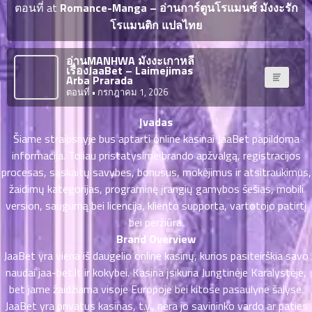
ญี่ปุ่น
ตอนที่ at
Romance-Manga – อ่านการ์ตูนโรแมนซ์ มังงะรัก
ตอน
โรแมนติก แปลไทย
ที่
ายน
จบแล้ว
6
อ่านMANHWA มังงะเกาหลี
เรื่องJaaBet – Laimejimas
ตอน
6
Arba Prarada
ที่
ตอนที่
• กรกฎาคม 1, 2026
มังงะ NTR
ายน
7
Įvadas
026
ตอน
Šiame straipsnyje bus aptarti online kasinai JaaBet papildoma
ที่
บุ๊กมาร์ก
informacija. Toliau pristatysime brando apžvalgą, registracijos
ายน
procesas, sąskaitų savybes, bonusus, mokėjimus ir atsitraukimus,
8
026
žaidimų kategorijas, programinę įrangių gamybos šešias, mobili
ตอน
อ่านมังงะ
version, saugumą bei licencija, kliento supporta, vartotojo patirtį
ที่
bei peržiūra.
ายน
Brand Overview
9
026
JaaBet yra viena iš daugelio online kasinų, kurios pasiteirškia savo
ตอน
naudai
jaa-bet.lt
ir kokybei. Kasina įsikuria Jungtinėje Karalystėje,
ที่
bet jame žaidžiama visoje Europoje bei kitose pasaulyne šalyse.
ายน
10
JaaBet yra privatus kasinas, t.y., nėra jo savininko vardo ar paties
026