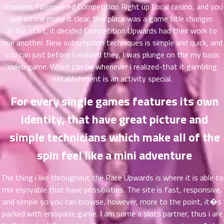
ที่
However, I discovered Competition Right up Local casino, and you
าคม
will let me make it clear, this place was a game title changer.
26
In the start, it decided Competition Upwards had their work to
ตอน
6
one another. New subscription techniques is simple and quick, and
ที่
you can just before I realized they, I was plunge on the my basic
าคม
video game. Which can be whenever i realized-that it gambling
27
establishment is an activity special.
ตอน
6
ที่
For every single games features its own
าคม
28
identity, that have great picture and
ตอน
6
simple technicians which make all of the
ที่
าคม
spin feel like a mini adventure
29
ตอน
6
The thing i like throughout the Race Upwards is where it is able to
ที่
mix enjoyable that have possibilities. The site is fast, responsive,
าคม
and simple so you can browse, however, more to the point, it�s
30
packed with enjoyable game. I am some a slots partner, thus i are
ตอน
6