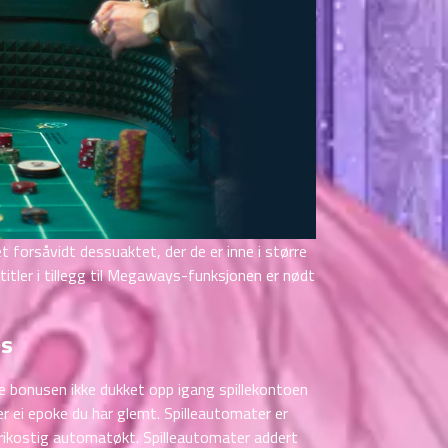
 forsåvidt dessuaktet, der de er inne i større
e titler i tillegg til Megaways-funksjonen er nødt
es
re bonusen ikke dukket opp igang spillekontoen
r ei epoke du har glemt. Spilleautomater er
 frikostig automatøkt. Spilleautomater addert