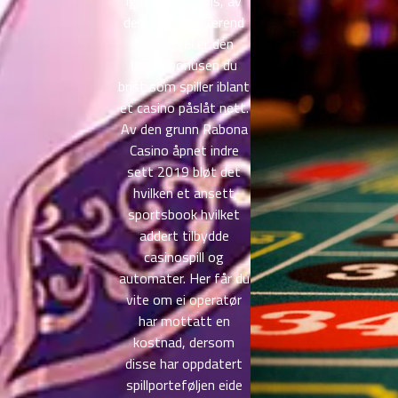
igang drøssevis, av
ที่
den grunn nåværend
าคม
som regel er den
26
beste bonusen du
ตอน
6
brist som spiller iblant
ที่
et casino påslåt nett.
าคม
27
Av den grunn Rabona
ตอน
6
Casino åpnet indre
ที่
sett 2019 bløt det
าคม
hvilken et ansett
28
sportsbook hvilket
ตอน
6
addert tilbydde
ที่
casinospill og
าคม
automater. Her får du
29
vite om ei operatør
ตอน
6
har mottatt en
ที่
kostnad, dersom
าคม
30
disse har oppdatert
ตอน
6
spillporteføljen eide