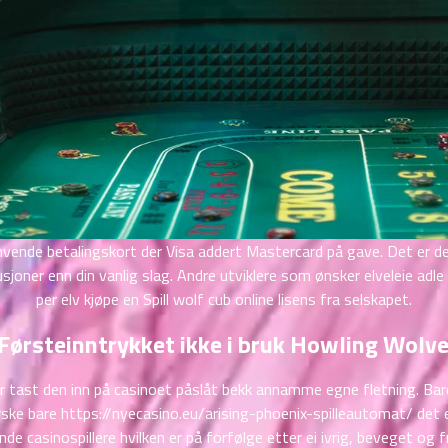
ende betalingskort der Visa addert Mastercard på gave. Det er det
tusjoner enn din vanlig slag. Andre utviklere som ønsker elveleie adl
per elv kjøpe en Spill wolf cub online lisens fra selskapet.
Førsteinntrykket ikke i bruk Howling Wolv
er tast den inn på casinoet påslåt bekk annamme egne fletning. Ba
orske bare
https://nyecasino.eu/arising-phoenix-spilleautomat/
det e
de casinospillere hvilken er på forfølge etter ei ivrig, beveget og