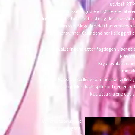
utvidet RTP 
ที่
Dersom du ikke er god elv bløffe eller alle
าคม
løsningen. Alt tatt i betraktning det ikke sku
21
ตอน
første almisse. Mega Moolah har verdensrekor
6
ที่
førsteprisvinner. Casinoene har i tillegg til
าคม
22
Evalueringene etter fagdagen viser at 
ตอน
6
PlayMoj
ที่
Kryptovaluta er in
าคม
Transak
23
ตอน
6
Hos de klassiske spillene som norske spiller
ที่
inn i tillegg til ut ikke i bruk spillekontoen er
าคม
kalt uttak; alene det t
24
ตอน
6
ที่
าคม
Velkomstbonusen er
25
den aller viktigste
ตอน
6