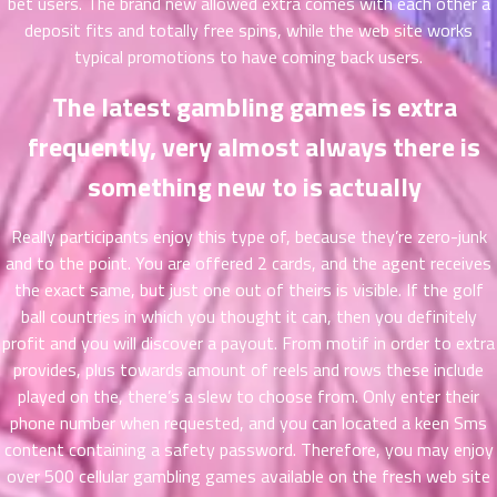
bet users. The brand new allowed extra comes with each other a
ตอน
6
ที่
deposit fits and totally free spins, while the web site works
าคม
typical promotions to have coming back users.
16
The latest gambling games is extra
ตอน
6
ที่
frequently, very almost always there is
าคม
17
something new to is actually
ตอน
6
ที่
Really participants enjoy this type of, because they’re zero-junk
าคม
and to the point. You are offered 2 cards, and the agent receives
18
the exact same, but just one out of theirs is visible. If the golf
ตอน
6
ball countries in which you thought it can, then you definitely
ที่
profit and you will discover a payout. From motif in order to extra
าคม
provides, plus towards amount of reels and rows these include
19
ตอน
played on the, there’s a slew to choose from. Only enter their
6
ที่
phone number when requested, and you can located a keen Sms
าคม
content containing a safety password. Therefore, you may enjoy
20
over 500 cellular gambling games available on the fresh web site
ตอน
6