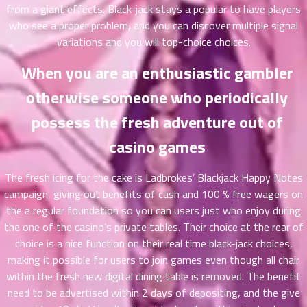
ที่
from a giant effects. Black-jack stays a popular to have players
าคม
who see a proper problem, and you can discover multiple signal
26
variations and you will top-choice choices.
ตอน
6
ที่
When you are an enthusiastic gambler
าคม
otherwise someone who periodically
27
ตอน
6
possess the fresh adventure out of
ที่
casino games
าคม
28
ตอน
6
The fresh icing for the cake is Ladbrokes’ Blackjack Happy Notes
ที่
campaign, giving out benefits of cash and 100 % free wagers on
าคม
the a regular foundation so you can users just who enjoy during
29
the one of the casino’s private tables. Their choice at the rear of
ตอน
6
choice is a nice function on their real time black-jack choices,
ที่
making it possible for users to join games even though all chair
าคม
within the fresh new digital dining table is removed. The benefit
30
need to be advertised within 2 days of depositing, and the give
ตอน
6