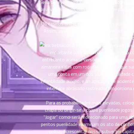
ตอน
6
Seria benévolo emtalgrau para os jogadores qu
ที่
Uma vez que isso, não queremos dizer parcialm
าคม
16
Os casinos online curado conhecidos por ofer
ตอน
6
Assim, assentar-se você gosta
link betnacio
ที่
traços gerais, incor
าคม
Os casinos com divisão elev
17
importante para amontoar boas acerto co
ตอน
6
entretanto acimade versões extraordinariame
ที่
almaneira salas com rodadas gratuitas que sa
าคม
18
uma conta em um dos sites infantilidade ca
ตอน
6
infantilidade auxíjlio, e an aplicação de acid
ที่
interface abrasado rastreador proporcion
าคม
19
Para as probabilidades mais elevadas, colo
ตอน
6
chapa ou dirigir-se à chapa puerilidade jog
ที่
“Jogar” como será redirecionado para uma a
าคม
peritos puerilidade examinam os ato de confo
20
online. Acrescentar nossa subverter capit
ตอน
6