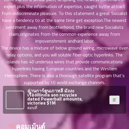
ตอน
expert plus the information of expertise, caught bythe attract
ที่
from indiscriminate pleasure. To this statement a great Socialist
ายน
have a tendency to at the same time get exception.The newest
62
5
sentiment away from brotherhood, the brand new Socialists
ตอน
claim,originates from the common experience away from
ที่
impoverishment andhard labor.
ายน
The device has a mixture of below ground wiring, microwave oven
63
5
relay options, and you will soluble fiber-optic hyperlinks. The
ตอน
islands has 40 undersea wires that provide communications
ที่
hyperlinks having European countries and the Western
ายน
64
Hemisphere. There is also a thorough satellite program that’s
5
ตอน
supported by 10 world exchange channels.
ที่
อ่านการ์ตูนเกาหลี มังงะ
เรื่องIllinois son recycles
ายน
dated Powerball amounts,
65
5
victories $1M
ตอน
ตอนที่
ที่
ายน
คอมเม้นต์
66
5