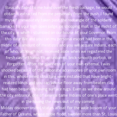
ตอน
Basically failed to me hand over the fresh package, he would
ที่
obtain it extracted from me personally from the push. I found
าคม
myself immediately taken past the rectangle of the soldiers’
11
ตอน
barracks to your high open judge, or shopping mall, in the midst of
6
ที่
the city, in which i stumbled on our house of your Governor.
From
าคม
this date We and you can my personal escort had been in the
12
middle of a amount of mestizos and you will acquire Indians, each
ตอน
6
of who, although not, received aside when we registered the
ที่
fresh castle thanks to an unbarred, brick-smooth portico, or
าคม
forgotten. After the plainness of your own external, I was
13
shocked because of the elaborate accessories of your own room
ตอน
6
in this, whose limed structure were installed that have bright-
ที่
realized blinds and you can whose floor away from beaten clay
าคม
had been bequeath having surface rugs. Even as we drew around
14
ตอน
the city entrance, one of several tame Indians of one’s place went
6
ที่
in the having the news out of my coming.
าคม
Midday discover united states afloat for the wide bosom of your
15
Father of Oceans, whose noble flood, swollen more than St. Louis