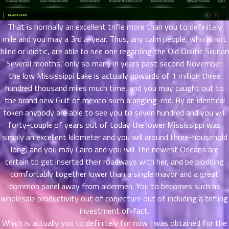
ที่
าคม
That is normally an excellent trifle more than you to definitely
26
ตอน
mile and you may a 3rd a-year. Thus, any calm people, who is not
6
ที่
blind or idiotic, are able to see one regarding the Old Oolitic Silurian
าคม
Several months,’ only so many in years past second November,
27
the low Mississippi Lake is actually upwards of 1 million three
ตอน
6
hundred thousand miles much time, and you may caught out to
ที่
the brand new Gulf of mexico such a angling-rod. By an identical
าคม
token anybody are able to see you to seven hundred and you will
28
forty-couple of years out of today the lower Mississippi was
ตอน
6
simply an excellent kilometer and you will around three-household
ที่
long, and you may Cairo and you will The newest Orleans are
าคม
certain to get inserted their roadways with her, and be plodding
29
ตอน
comfortably together lower than a single mayor and a great
6
ที่
common panel away from aldermen. You to becomes such as
าคม
wholesale productivity out of conjecture out of including a trifling
30
investment of-fact.
ตอน
6
Which is actually you to definitely for now I was obtained for the