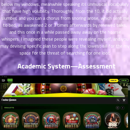
below my windows, meanwhile speaking its unmusical vocabulary
ที่
that have high volubility. Thoroughly, from the 10, it did actually
าคม
21
slumber, and you can a chorus from snoring arose, which sent me
ตอน
6
to bed, as awakened 2 or 3 times afterwards by renewed talks,
ที่
and this once in a while passed away away on the hoarse
าคม
whispers. I imagined these people were revealing myself, and you
22
may devising specific plan to step along the lowest sill for the my
ตอน
6
space for the threat of searching for one loot.
ที่
าคม
Academic System—Assessment
23
ตอน
6
ที่
าคม
24
ตอน
6
ที่
าคม
25
ตอน
6