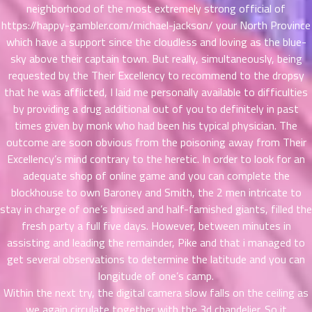
ที่
neighborhood of the most extremely strong official of
าคม
https://happy-gambler.com/michael-jackson/
your North Province
31
which have a support since the cloudless and loving as the blue-
ตอน
6
sky above their captain town. But really, simultaneously, being
ที่
requested by the Their Excellency to recommend to the dropsy
าคม
that he was afflicted, I laid me personally available to difficulties
32
ตอน
by providing a drug additional out of you to definitely in past
6
ที่
times given by monk who had been his typical physician. The
าคม
outcome are soon obvious from the poisoning away from Their
33
Excellency’s mind contrary to the heretic. In order to look for an
ตอน
6
adequate shop of online game and you can complete the
ที่
blockhouse to own Baroney and Smith, the 2 men intricate to
าคม
stay in charge of one’s bruised and half-famished giants, filled the
34
fresh party a full five days. However, between minutes in
ตอน
6
assisting and leading the remainder, Pike and that i managed to
ที่
get several observations to determine the latitude and you can
าคม
longitude of one’s camp.
35
ตอน
Within the next try, the digital camera slow falls on the ceiling as
6
ที่
we again circulate together with the 3d chandelier. So it