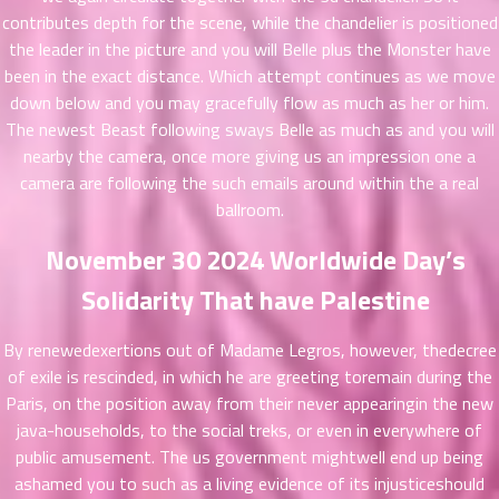
าคม
contributes depth for the scene, while the chandelier is positioned
36
the leader in the picture and you will Belle plus the Monster have
ตอน
6
been in the exact distance. Which attempt continues as we move
ที่
down below and you may gracefully flow as much as her or him.
าคม
The newest Beast following sways Belle as much as and you will
37
nearby the camera, once more giving us an impression one a
ตอน
6
camera are following the such emails around within the a real
ที่
ballroom.
าคม
38
November 30 2024 Worldwide Day’s
ตอน
6
ที่
Solidarity That have Palestine
าคม
39
By renewedexertions out of Madame Legros, however, thedecree
ตอน
6
of exile is rescinded, in which he are greeting toremain during the
ที่
Paris, on the position away from their never appearingin the new
าคม
java-households, to the social treks, or even in everywhere of
40
public amusement. The us government mightwell end up being
ตอน
6
ที่
ashamed you to such as a living evidence of its injusticeshould