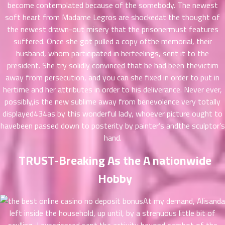
าคม
become contemplated because of the somebody. The newest
41
soft heart from Madame Legros are shockedat the thought of
ตอน
6
the newest drawn-out misery that the prisonermust features
ที่
suffered. Once she got pulled a copy ofthe memorial, their
นธ์
husband, whom participated in herfeelings, sent it to the
42
26
president. She try solidly convinced that he had been thevictim
ตอน
away from persecution, and you can she fixed in order to put in
ที่
hertime and her attributes in order to his deliverance. Never ever,
นธ์
possibly,is the new sublime away from benevolence very totally
43
26
displayed434as by this wonderful lady, whoever picture ought to
ตอน
ที่
havebeen passed down to posterity by painter’s andthe sculptor’s
นธ์
hand.
44
26
TRUST-Breaking As the A nationwide
ตอน
ที่
Hobby
นธ์
45
26
At my demand, Alisanda
ตอน
left inside the household, up until, by a strenuous little bit of
ที่
นธ์