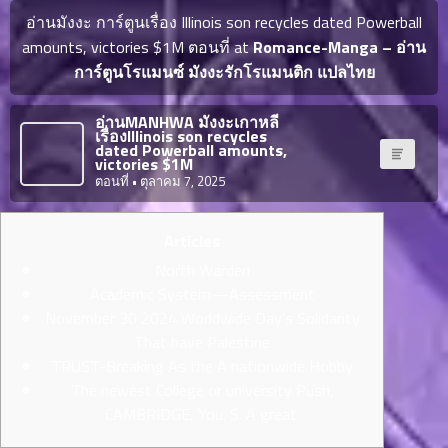
ญี่ปุ่น
ตอน
อ่านมังงะ การ์ตูนเรื่อง Illinois son recycles dated Powerball
ที่
amounts, victories $1M ตอนที่ at
Romance-Manga – อ่าน
ายน
การ์ตูนโรแมนซ์ มังงะรักโรแมนติก แปลไทย
จบแล้ว
6
ตอน
6
อ่านMANHWA มังงะเกาหลี
ที่
เรื่องIllinois son recycles
มังงะ NTR
dated Powerball amounts,
ายน
victories $1M
7
026
ตอนที่
• ตุลาคม 7, 2025
ตอน
ที่
บุ๊กมาร์ก
Articles
ายน
8
026
North Warden
ตอน
อ่านมังงะ
Academic System—Assessment
ที่
November 30 2024 Worldwide Day’s Solidarity
ายน
That have Palestine
9
026
TRUST-Breaking As the A nationwide Hobby
ตอน
The newest College or university Push,
ที่
CAMBRIDGE, You. S. A great.
ายน
10
026