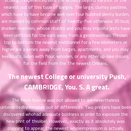
sculling, I experienced sent the activity beyond earshot of the
46
26
nearest out of this type of barges. The large, clumsy pastime,
ตอน
which have to have become well over four hundred plenty burden,
ที่
are manned by common staff of twenty-five otherwise 30 loud,
นธ์
drunken rivermen, whose ribaldry and you may impolite jests have
47
6
been unfitted for the ears away from a gentlewoman. Thrown
ตอน
top to bottom the newest midchannel for a few kilometers or
ที่
higher are a series away from barges, apartments, and you may
นธ์
keelboats, laden with flour, wooden, or any other up-lake issues,
48
6
for the field from the The newest Orleans.
ตอน
ที่
The newest College or university Push,
นธ์
49
6
CAMBRIDGE, You. S. A great.
ตอน
ที่
The fresh Bastile was not allowed to are nevertheless
นธ์
untenantedby inmates out of differences. Two printers have been
50
6
discovered whohad adequate boldness in order to exposure the
ตอน
new print of thislibel. However,, exactly as it absolutely was
ที่
planning to appear, the newest wholeimpression is actually
าคม