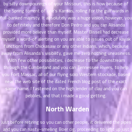
ตอน
6
by silty downpourings of your Missouri, this is how because of
ที่
the Spring torrent of one’s Kansas, rolling for the gulfwards in
าคม
full-banked majesty. It absolutely was a huge vision, however, you
16
to definitely and therefore Don Pedro and you can Alisanda
ตอน
6
provided more believe than myself. Master Bissell had decrease
ที่
myself a word-of alerting on you are able to issues out of kayak
าคม
functions from Chickasaw or any other Indians, which, because
17
ตอน
away from Alisanda’s visibility, gave me zero nothing uneasiness.
6
ที่
With few other possibilities, i decrease to the downstream
าคม
through the Cumberland and you can Tennessee Rivers, to help
18
you Fort Massac, all of our flying solo Western stockade, based
ตอน
6
near the web site of the dated French blog post of the exact
ที่
same name. I fastened on the high lender of clay and you can
าคม
pebbles, and that i made a good getting.
19
ตอน
6
North Warden
ที่
าคม
Just before retiring so you can other people, it delivered the pipes
20
and you can nasty-smelling Boer cig, proceeding to light up just
ตอน
6