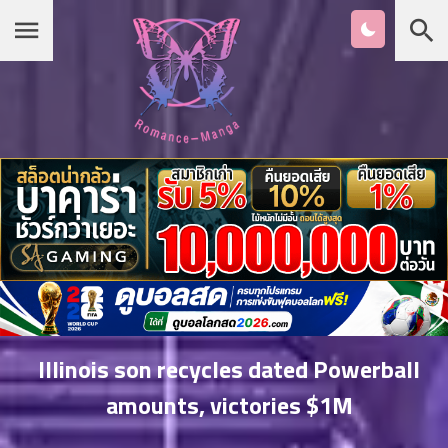
Chapter
List
1
หน้าแรก
ตอน
ที่
ายน
หมวดมังงะ
2
ตอน
ที่
เกาหลี
ายน
3
ตอน
รายชื่อมังงะ Romance
ที่
คม
4
26
Illinois son recycles dated Powerball
ตอน
จีน
amounts, victories $1M
ที่
คม
5
26