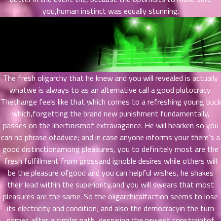
56
5
you,human instinct was equally stunning.
ตอน
ที่
ายน
57
5
ตอน
ที่
The fresh oligarchy that he knew and you will revealed is actually
ายน
58
whatwe is always to as an alternative call a good plutocracy.
5
ตอน
Thechange feels like that which comes to a refreshing young buck
ที่
which,forgetting the brand new punishment fundamentally,
ายน
passes on the libertinismof extravagance. He will hearken so you
59
5
can no phrase ofadvice; and in case anyone informs your there’s a
ตอน
good distinctionamong pleasures, you to definitely most are the
ที่
fresh fulfillment from grossand ignoble desires while others will
ายน
be the pleasure ofgood and you can helpful wishes, he shakes
60
5
their lead within the superiority,and you will swears that most
ตอน
pleasures are the same. So the oligarchicalfaction seems to lose
ที่
its electricity and condition; and also the democracyin the turn
ายน
61
comes after a similar path, despising the newest constraintof
5