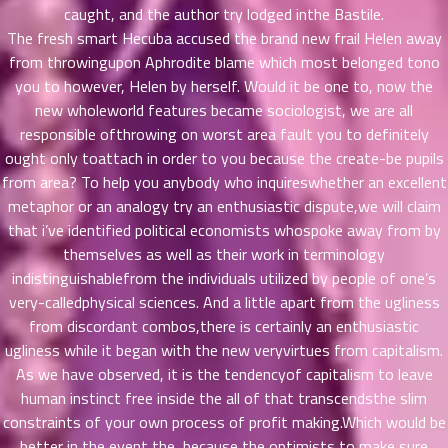
51
caught, and the author try lodged inthe Bastile.
25
ตอน
The fresh smart Hecuba accused the brand new frail Helen away
ที่
from throwingupon Aphrodite blame which most belonged tono
ายน
you to however, Helen by herself. Would it be one to, now the
52
5
new wholeworld features became sociologist, we are all
ตอน
responsible ofthrowing on worst area fault you to definitely
ที่
ought only toattach in order to you because the create-be pupils
ายน
from area? To help you anybody who inquireswhether an excellent
53
5
metaphor or an analogy try an enthusiastic dispute,we will claim
ตอน
that i’ve identified political economists whospoke away from by
ที่
themselves as well as their work in terminology
ายน
54
indistinguishablefrom the individuals utilized by people of one’s
5
ตอน
very-calledphysical sciences. And a little apart from the ugliness
ที่
from discordant combos,there is certainly an enthusiastic
ายน
ugliness while it began with the new veryvirtues from capitalism.
55
5
As we have observed, it is the tendencyof capitalism to leave
ตอน
human instinct free inside the all of that transcendsthe slim
ที่
constraints of your own process of profit making.Which would be
ายน
better in the event the, because the optimists to make sure