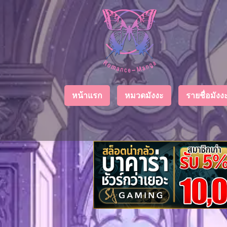
Chapter
List
1
ตอน
ที่
ายน
2
หน้าแรก
หมวดมังงะ
รายชื่อมัง
ตอน
ที่
ายน
3
ตอน
ที่
คม
4
26
ตอน
ที่
คม
5
26