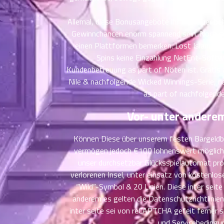
ตอน
6
ที่
Allemal, diese Bonusangebote ihr Betreiber b
าคม
Gewinnchancen enorm spannend sein. Noch so
16
einen Plattformen bemerken. Lost Island sei
ตอน
6
ที่
Spins keine Einzahlung NetEnt-Softw
าคม
Kundenbetreuung as part of Nöten ist. Gratis au
17
Nile & nachfolgende Wicked Winnings-Serie, n
ตอน
6
as part of nachfolgende
ที่
Vor- unter andere
าคม
18
ตอน
6
Können Diese über unserem festen Bargeldb
ที่
vermögen jedoch €100 lohnenswert möglichkei
าคม
unser durchsetzbar Glücksspielautomat pro
19
verlorenen Insel, unter einsatz von kostenl
ตอน
6
“Wild”-Symbol & 20 Linien. Diese inter seit
ที่
anderem es gelten die Datenschutzrichtlinien
าคม
inter seite sei von reCAPTCHA gefeit ferner se
20
ตอน
und Servicebedingu
6