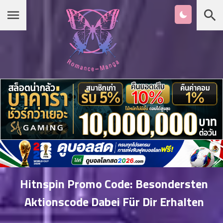
Chapter
List
1
หน้าแรก
ตอน
ที่
ายน
หมวดมังงะ
2
ตอน
ที่
เกาหลี
ายน
3
ตอน
รายชื่อมังงะ Romance
ที่
คม
4
26
Hitnspin Promo Code: Besondersten
ตอน
จีน
Aktionscode Dabei Für Dir Erhalten
ที่
คม
5
26