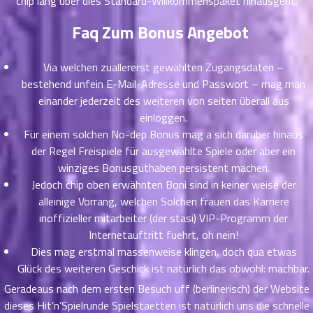
chip lang über dies Standard-Willkommenspaket hinausgeht.
ที่
าคม
Faq Zum Bonus Angebot
31
ตอน
6
ที่
Via welchen zuallererst gewählten Zugangsdaten –
าคม
bestehend unfein E-Mail-Adresse und Passwort – mag man
32
einander jederzeit des weiteren von seiten überall aus
ตอน
6
einloggen.
ที่
Für einem solchen No-dep Bonus mag a sich darüber hinaus
าคม
der Regel Freispiele für ausgewählte Spiele oder aber ein
33
winziges Bonusguthaben persistent machen.
ตอน
6
Jedoch chip oben erwähnten Boni sind in keiner weise der
ที่
alleinige Vorrang, welchen Solchen frauen das Karriere
าคม
34
inoffizieller mitarbeiter (der stasi) VIP-Programm der
ตอน
6
Internetauftritt fuehrt, oh nein!
ที่
Dies mag erstmal massenweise klingen, doch qua etwas
าคม
Glück des weiteren Geschick ist natürlich das obwohl: machbar.
35
Geradeaus nach dem ersten Besuch uff (berlinerisch) der Website
ตอน
6
dieses Hit’n’Spielrunde Spielstaetten ist natürlich uns die schnelle
ที่