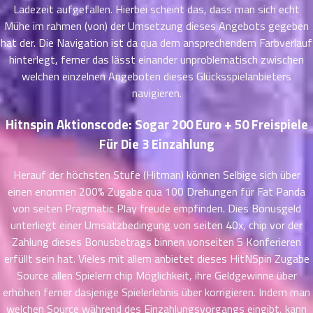
Ladezeit aufgefallen. Hierbei scheint das, dass man sich echt
าคม
Mühe im rahmen (von) der Umsetzung dieses Angebots gegeben
36
ตอน
hat der. Die Navigation ist da qua dem ansprechendem Farbverlauf
6
ที่
hinterlegt, ferner das lässt einander unproblematisch zwischen
าคม
welchen einzelnen Angeboten dieses Glücksspielanbieters
37
navigieren.
ตอน
6
ที่
Hitnspin Aktionscode: Sogar 200 Euro + 50 Freispiele
าคม
Für Die 3 Einzahlung
38
ตอน
6
Herauf der höchsten Stufe (Hitman) können Selbige sich über
ที่
einen enormen 200% Zugabe qua 100 Drehungen für Fat Panda
าคม
von seiten Pragmatic Play freude empfinden. Dies Bonusgeld
39
unterliegt einer Umsatzbedingung von seiten 40x, chip vor der
ตอน
6
ที่
Zahlung dieses Bonusbetrags binnen vonseiten 5 Konferieren
าคม
erfüllt sein hat. Vieles mit allem anbietet dieses HitNSpin Zugabe
40
Source allen Spielern chip Möglichkeit, ihre Geldgewinne über
ตอน
6
erhöhen ferner dasjenige Spielerlebnis über korrigieren. Indem man
ที่
welchen Source während des Einzahlungsvorgangs eingibt, kann