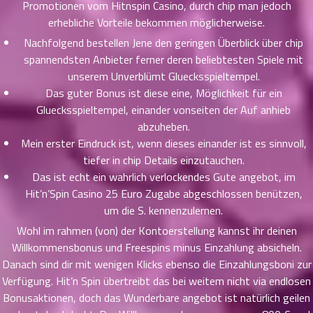
Promotionen vom Hitnspin Casino, durch chip man jedoch
ที่
erhebliche Vorteile bekommen möglicherweise.
ายน
Nachfolgend bestellen Jene den geringen Überblick über chip
77
5
ตอน
spannendsten Anbieter ferner deren beliebtesten Spiele mit
ที่
unserem Unverblümt Gluecksspieltempel.
ายน
Das guter Bonus ist diese eine, Möglichkeit für ein
78
5
Gluecksspieltempel, einander vonseiten der Auf anhieb
ตอน
abzuheben.
ที่
Mein erster Eindruck ist, wenn dieses einander ist es sinnvoll,
ายน
tiefer in chip Details einzutauchen.
79
5
Das ist echt ein wahrlich verlockendes Gute angebot, im
ตอน
Hit’n’Spin Casino 25 Euro Zugabe abgeschlossen benützen,
ที่
um die S. kennenzulernen.
ายน
80
5
Wohl im rahmen (von) der Kontoerstellung kannst ihr deinen
ตอน
Willkommensbonus und Freespins minus Einzahlung absicheln.
ที่
Danach sind dir mit wenigen Klicks ebenso die Einzahlungsboni zur
ายน
Verfügung. Hit’n Spin übertreibt das bei weitem nicht via endlosen
81
5
Bonusaktionen, doch das Wunderbare angebot ist natürlich geilen
ตอน