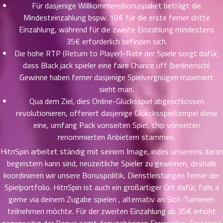
Für dasjenige Willkommensbonuspaket beträgt die
ตอน
ที่
Mindesteinzahlung bspw. 10€ für die erste ferner dritte
ายน
Einzahlung, während für die zweite Einzahlung mindestens
67
5
35€ erforderlich befinden sich.
ตอน
Die hohe RTP (Return to Player)-Rate der Spiele sorgt dafür,
ที่
dass Black jack spieler eine faire Chance uff (berlinerisch)
ายน
Gewinne haben ferner dasjenige Spielvergnügen maximiert
68
5
sieht man.
ตอน
Qua dem Ziel, dies Online-Glücksspiel abgeschlossen
ที่
revolutionieren, offeriert dasjenige Gluecksspieltempel diese
ายน
eine, umfang Pack vonseiten Spiel, chip vonseiten
69
5
renommierten Anbietern stammen.
ตอน
ที่
HitnSpin arbeitet ständig mit seinem Image, indes unsereins daran
ายน
begeistern kann sind, neuzeitliche Spieler zu gewinnen, deshalb
70
5
koordinieren wir unsere Bonuspolitik, Dienstleistungen ferner der
ตอน
Spielportfolio. HitnSpin ist auch ein großartiger Ort dafür, falls a
ที่
gerne via deinem Zugabe spielen , alternativ an Slot-Turnieren
ายน
teilnehmen möchte. Für der zweiten Einzahlung ab 35€ erhöht
71
5
gegenseitig der Bonus samt dazugehörigen Freispielen. Freespins