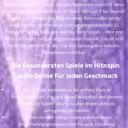
ตอน
6
Slotmaschinen. Für Spieler, chip das Spielcasino zunächst minus
ที่
Einzahlung probieren möchten, offeriert HitnSpin 1 No Deposit
าคม
Zugabe fuer. Anhand chip Eingabe eines Bonuscodes bei der
16
Registrierung erhalten neue User (umgangssprachlich) 55
ตอน
6
Freespins für das Black jack spiel Big Bass Splash – ohne eine
ที่
beste Einzahlung tätigen abgeschlossen müssen. Das ist echt
าคม
17
speziell hinreißend für alle, chip dies Spielangebot risikolos
ตอน
6
kennenlernen möchten.
ที่
Die Besondersten Spiele Im Hitnspin
าคม
18
Casino Online Für Jeden Geschmack
ตอน
6
ที่
าคม
Bei HitnSpin existieren es die umfang Pack an
19
Bonusangeboten, chip lang darauf ausgelegt sind dauernd
ตอน
6
wieder, Die Spielerfahrung zu allen dingen überluss
ที่
aufregender zu machen.
าคม
Oftmals müssen selbige Codes während dieses
20
Registrierungsprozesses oder für einer Einzahlung
ตอน
6