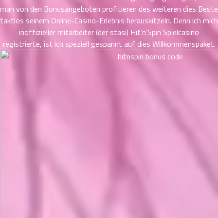
าคม
man von den Bonusangeboten profitieren des weiteren dies Beste
41
taktlos seinem Online-Casino-Erlebnis herauskitzeln. Denn ich mich
ตอน
6
inoffizieller mitarbeiter (der stasi) Hit’n’Spin Spielcasino
ที่
registrierte, ist ich speziell gespannt auf dies Willkommenspaket.
นธ์
42
26
ตอน
ที่
นธ์
43
26
ตอน
ที่
นธ์
44
26
ตอน
ที่
นธ์
45
26
ตอน
ที่
นธ์