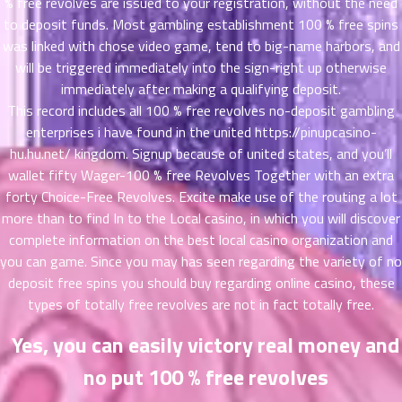
% free revolves are issued to your registration, without the need
ตอน
6
ที่
to deposit funds. Most gambling establishment 100 % free spins
าคม
was linked with chose video game, tend to big-name harbors, and
16
will be triggered immediately into the sign-right up otherwise
ตอน
6
immediately after making a qualifying deposit.
ที่
This record includes all 100 % free revolves no-deposit gambling
าคม
enterprises i have found in the united
https://pinupcasino-
17
hu.hu.net/
kingdom. Signup because of united states, and you’ll
ตอน
6
wallet fifty Wager-100 % free Revolves Together with an extra
ที่
forty Choice-Free Revolves. Excite make use of the routing a lot
าคม
more than to find In to the Local casino, in which you will discover
18
complete information on the best local casino organization and
ตอน
6
ที่
you can game. Since you may has seen regarding the variety of no
าคม
deposit free spins you should buy regarding online casino, these
19
types of totally free revolves are not in fact totally free.
ตอน
6
ที่
Yes, you can easily victory real money and
าคม
no put 100 % free revolves
20
ตอน
6