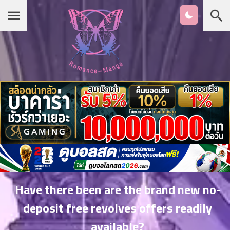
Chapter
List
1
หน้าแรก
ตอน
ที่
ายน
หมวดมังงะ
2
ตอน
ที่
รายชื่อมังงะ Romance
ายน
3
ตอน
เกาหลี
ที่
คม
4
26
Have there been are the brand new no-
ตอน
จีน
deposit free revolves offers readily
ที่
คม
available?
5
26