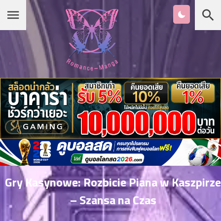
Chapter
List
1
หน้าแรก
ตอน
ที่
ายน
หมวดมังงะ
2
ตอน
ที่
รายชื่อมังงะ Romance
ายน
3
ตอน
เกาหลี
ที่
คม
4
26
Gry Kasynowe: Rozbicie Piana w Kaszpirze
ตอน
จีน
– Szansa na Czas
ที่
คม
5
26