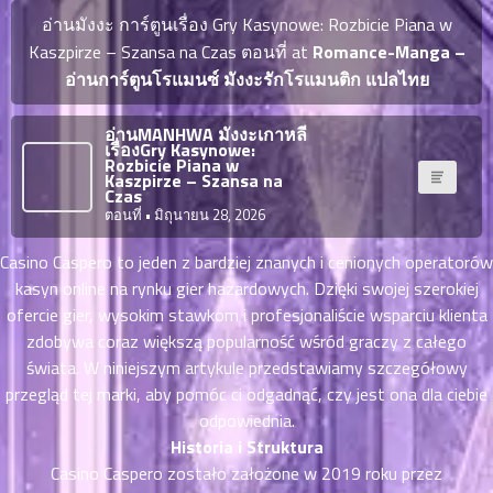
ญี่ปุ่น
ตอน
อ่านมังงะ การ์ตูนเรื่อง Gry Kasynowe: Rozbicie Piana w
ที่
Kaszpirze – Szansa na Czas ตอนที่ at
Romance-Manga –
ายน
อ่านการ์ตูนโรแมนซ์ มังงะรักโรแมนติก แปลไทย
จบแล้ว
6
ตอน
6
อ่านMANHWA มังงะเกาหลี
ที่
เรื่องGry Kasynowe:
มังงะ NTR
Rozbicie Piana w
ายน
Kaszpirze – Szansa na
7
026
Czas
ตอน
ตอนที่
• มิถุนายน 28, 2026
ที่
บุ๊กมาร์ก
Casino Caspero to jeden z bardziej znanych i cenionych operatorów
ายน
8
kasyn online na rynku gier hazardowych. Dzięki swojej szerokiej
026
ตอน
ofercie gier, wysokim stawkom i profesjonaliście wsparciu klienta
อ่านมังงะ
ที่
zdobywa coraz większą popularność wśród graczy z całego
ายน
świata. W niniejszym artykule przedstawiamy szczegółowy
9
026
przegląd tej marki, aby pomóc ci odgadnąć, czy jest ona dla ciebie
ตอน
odpowiednia.
ที่
Historia i Struktura
ายน
Casino Caspero zostało założone w 2019 roku przez
10
026