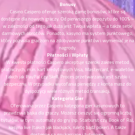
ตอน
6
Bonusy
ที่
Casino Caspero oferuje szeroką gamę bonusów, które są
าคม
dostępne dla nowych graczy. Od pierwszego depozytu do 100% –
16
w zależności od tego jak duża jest Twoja wpłata – a także setki
ตอน
6
darmowych obrotów. Ponadto, kasyno ma system punktowego,
ที่
który pozwala graczom na zdobywanie punktów i wymieniać je na
าคม
17
nagrody.
ตอน
6
Płatności i Wpłaty
ที่
W kwestii płatności Caspero akceptuje szeroki zakres metod
าคม
płatniczych, m.in. kart kredytowych Visa, Mastercard, e-walletów
18
takich jak PayPal czy Skrill. Proces przetwarzania jest szybki i
ตอน
6
bezpieczny. W przypadku wycofania pieniędzy z konta masz do
ที่
dyspozycji wiele różnych metod transakcji.
าคม
Kategoria Gier
19
Oferowana przez Caspero kategoria gier kasynowych to
ตอน
6
prawdziwa bajka dla graczy. Możesz cieszyć się ogromną liczbą
ที่
tytułów, w tym: automaty do gry (np. Starburst czy Book of Ra),
าคม
20
kasyna live (takich jak blackjack, ruletę bądź poker). A także
ตอน
6
dostępne są gry karciane i tytyłowe.