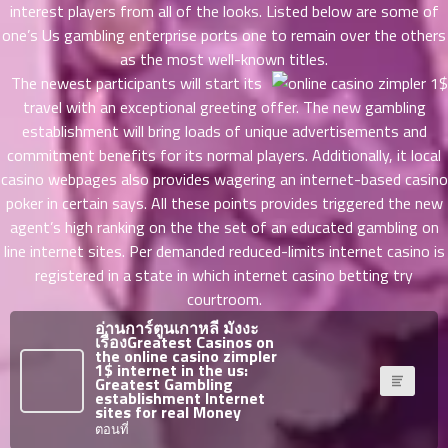
interest players from all of the looks. Listed below are some of
46
26
one’s Us gambling enterprise ports one to remain over the others
ตอน
as the most well-known titles.
ที่
The newest participants will start its
นธ์
travel with an exceptional greeting offer. The new gambling
47
6
establishment will bring loads of unique advertisements and
ตอน
ที่
commitment benefits for its normal players. Additionally, it local
นธ์
casino webpages also provides wagering an internet-based casino
48
6
poker in certain says. All these points provides triggered the new
ตอน
agent’s high ranking on the the set of an educated gambling on
ที่
line internet sites. Per demanded reduced-limits internet casino is
นธ์
registered in a state in which internet casino betting try
49
6
courtroom.
ตอน
อ่านการ์ตูนเกาหลี มังงะ
ที่
เรื่องGreatest Casinos on
นธ์
the online casino zimpler
1$ internet in the us:
50
6
Greatest Gambling
ตอน
establishment Internet
sites for real Money
ที่
ตอนที่
าคม