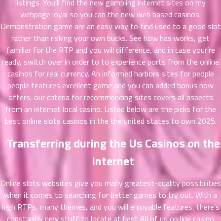
ที่
listings. You’ll find the new gambling internet sites on my
าคม
webpage loyal so you can the new web based casinos.
31
Demonstration game are an easy way to find used to a good slot
ตอน
6
rather than risking your own bucks. See how has works, get
ที่
familiar for the RTP and you will difference, and in case your’re
าคม
ready, switch over in order to to experience ports from the online
32
casinos for real currency. An informed harbors sites for people
ตอน
6
people features excellent game and you can added bonus now
ที่
offers, our criteria for recommending sites covers all aspects
าคม
from an internet local casino. Listed below are the picks for the
33
ตอน
best online slots casinos in the the united states to own 2025.
6
ที่
Transferring during the Us Casinos on the
าคม
34
internet
ตอน
6
ที่
Online slots websites give you many greatest-quality possibilities
าคม
when it comes to searching for better games to try out. With a
35
high RTPs, many themes, and you will enjoyable features, there’s
ตอน
6
ที่
constantly new stuff to locate at best All of us on line casino