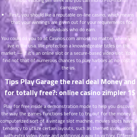
most exciting per week and you can month-to-month
ตอน
6
campaigns.
ที่
First, you should like a reputable on-line casino, which means
าคม
16
that your winnings are given out for your requirements for
ตอน
6
individuals who do earn.
ที่
You could do you to at Casinos.com almost no matter where you
าคม
live in the usa. We protection a knowledgeable titles on the
17
market — if it’s an online slot or a secure-based video slot. You’ll
ตอน
6
find not that of numerous chances to play harbors at no cost in
ที่
the us.
าคม
18
Tips Play Garage the real deal Money and
ตอน
6
ที่
for totally free?: online casino zimpler 1$
าคม
19
Play for free inside a demonstration mode to help you discover
ตอน
6
the way the games functions before to try out for the money. A
ที่
computerized sort of a vintage slot machine, movies slots have a
าคม
tendency to utilize certain layouts, such as themed icons, along
20
with extra video game and additional a way to victory. Offered
ตอน
6