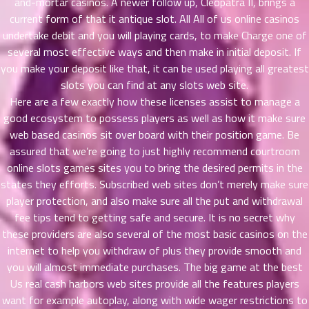
and-mortar casinos. A newer follow up, Cleopatra II, brings a
าคม
current form of that it antique slot. All All of us online casinos
41
undertake debit and you will playing cards, to make Charge one of
ตอน
6
ที่
several most effective ways and then make in initial deposit. If
นธ์
you make your deposit like that, it can be used playing all greatest
42
26
slots you can find at any slots web site.
ตอน
Here are a few exactly how these licenses assist to manage a
ที่
good ecosystem to possess players as well as how it make sure
นธ์
web based casinos sit over board with their position game. Be
43
26
assured that we’re going to just highly recommend courtroom
ตอน
online slots games sites you to bring the desired permits in the
ที่
states they efforts. Subscribed web sites don’t merely make sure
นธ์
player protection, and also make sure all the put and withdrawal
44
26
fee tips tend to getting safe and secure. It is no secret why
ตอน
ที่
these providers are also several of the most basic casinos on the
นธ์
internet to help you withdraw of plus they provide smooth and
45
26
you will almost immediate purchases. The big game at the best
ตอน
Us real cash harbors web sites provide all the features players
ที่
want for example autoplay, along with wide wager restrictions to
นธ์