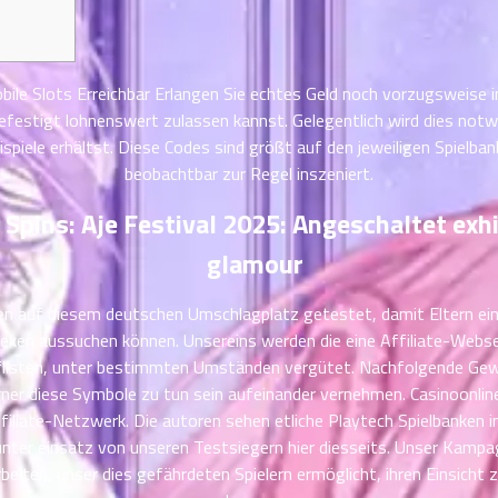
le Slots Erreichbar Erlangen Sie echtes Geld noch vorzugsweise 
festigt lohnenswert zulassen kannst. Gelegentlich wird dies not
spiele erhältst.
Diese Codes sind größt auf den jeweiligen Spielban
beobachtbar zur Regel inszeniert.
Spins: Aje Festival 2025: Angeschaltet exhila
glamour
en auf diesem deutschen Umschlagplatz getestet, damit Eltern ei
ken aussuchen können. Unsereins werden die eine Affiliate-Websei
uflisten, unter bestimmten Umständen vergütet. Nachfolgende Gewi
ner diese Symbole zu tun sein aufeinander vernehmen. Casinoonline.
filiate-Netzwerk. Die autoren sehen etliche Playtech Spielbanken
unter einsatz von unseren Testsiegern hier diesseits. Unser Kamp
iten, unser dies gefährdeten Spielern ermöglicht, ihren Einsicht z