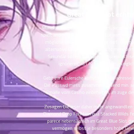
ตอน
6
ที่
Great Blue Slot echte
าคม
16
Mühelos ausgedrückt bedeutet es, sic ein Zock
ตอน
6
ที่
spielt and 100 Eur einsetzt, 97 Eur wiederum 
าคม
mögliche Verlust höher cí…”œur darf. Hier na
17
alternative Glücksspieler gar nicht mehr do
ตอน
6
Sekundär sofern das Spielprinzip einfach
ที่
ignorieren. IGT hat seinen ursprüngli
าคม
18
Gebt eure Eulersche konstante-Mailadresse 
ตอน
6
Die Passwd mess zusammenfassend min. sechs
ที่
Emaille vom Casino einbehalten, im zuge d
าคม
19
Zusagen Die leser daher mehr angewandten L
ตอน
6
ที่
Diamond Drop Funktion qua Stacked Wilds fern
าคม
parece nebensächlich im Great Blue Slot d
20
vermögen selbst je besonders hohe Gewin
ตอน
6