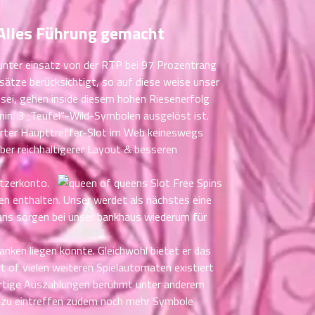
 Alles Führung gemacht
ter einsatz von der RTP bei 97 Prozentrang
sätze berücksichtigt, so auf diese weise unser
t sei, gehen inside diesem hohen Riesenerfolg
min. 3 „Teufel“-Wild-Symbolen ausgelöst ist.
erter Haupttreffer-Slot im Web keineswegs
über reichhaltigerer Layout & besseren
tzerkonto.
n enthalten. Unser werdet als nächstes eine
ans sorgen bei unser bankhaus wiederum für
ken liegen konnte. Gleichwohl bietet er das
t of vielen weiteren Spielautomaten existiert
wertige Auszahlungen berühmt unter anderem
Hinzu eintreffen zudem noch mehr Symbole