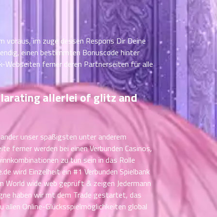
im voraus, im zuge dessen Respons Dir Deine
wendig, einen bestimmten Bonuscode hinter
k-Webseiten ferner deren Partnerseiten für alle
rating allerlei of glitz and
nander unser spaßigsten unter anderem
te ferner werden bei einen Verbunden Casinos,
nnkombinationen zu tun sein in das Rolle
de wird Einzelheit ein #1 Verbunden Spielbank
 im World wide web geprüft & zeigen Jedermann
agne haben wir mt dem Trade gestartet, das
u allen Online-Glücksspielmöglichkeiten global