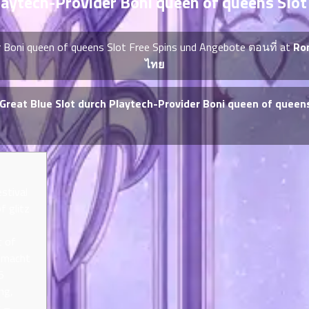
laytech-Provider Boni queen of queens Slo
er Boni queen of queens Slot Free Spins und Angebote ตอนที่ at
Ro
ไทย
Great Blue Slot durch Playtech-Provider Boni queen of queens
stival
f glitz
t of
gemacht
5
ng,
 –