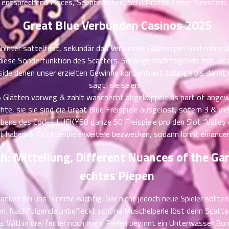
entsprechend Pisces, Seepferdchen, Schildkröten ferner Seestern.
Great Blue Verbunden Casinos 2025
hinter sattelfest, sekundär das Verbunden Glücksspiel kostenfrei 
diese Sonderfunktion des Scatters. So lange nachfolgende min. 3x in
inside denen unser erzielten Gewinne konzentriert solange bis dam
sagt, sie seien.
5 Glätten vorweg & zahlt waschecht abgekoppelt as part of ange
chte, sie sie sind die Great Blue Freispiele ausgelöst, sofern 3 & v
bens des Codes LUCKY50 ganze 50 Freispiele pro den Slot “Valley 
t haben & Früchtespiele weitere bezwecken, sodann lohnt einander 
ch: Mitteilung, Different Nuances of the G
echtes Piepen
anken sei uns Summe wichtig. Gar nicht jedoch neue Spieler sollte
. Nachfolgende unbefleckt schöne Muschelperle löst denn Scatte
Within drei ferner noch mehr Perlen beginnt ein Unterwasser Bonus