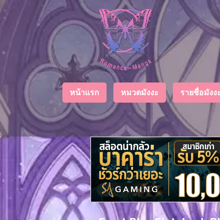
Chapter
List
1
ตอน
ที่
ายน
2
หน้าแรก
หมวดมังงะ
รายชื่อมัง
ตอน
ที่
ายน
3
ตอน
ที่
คม
4
26
ตอน
ที่
คม
5
26