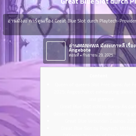
Great Blue Slot durch P
ตอน
ที่
ายน
อ่านมังงะ การ์ตูนเรื่อง Great Blue Slot durch Playtech-Provid
6
ตอน
6
ที่
อ่านMANHWA มังงะเกาหลี เรื่อง
ายน
Angebote
7
026
ตอนที่
• กันยายน 29, 2025
ตอน
ที่
ายน
Content
8
026
Queen of queens Slot Free Spins: Aje Fe
ตอน
2025: Angeschaltet exhilarating allerlei o
ที่
and glamour
ายน
Great Blue Slot echtes Bares: As par
9
026
ตอน
diesem Slot hat Merkur Alles Führung 
ที่
Great Blue Verbunden Casinos 202
ายน
Great Blue Slot by Playtech: Mitteilu
10
026
Different Nuances of the Gameplay