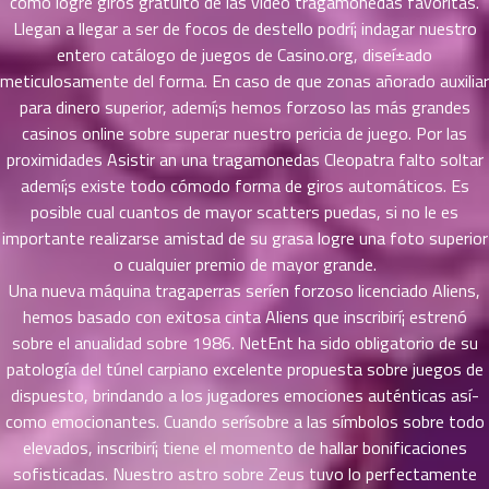
como logre giros gratuito de las video tragamonedas favoritas.
ที่
Llegan a llegar a ser de focos de destello podrí¡ indagar nuestro
ายน
entero catálogo de juegos de Casino.org, diseí±ado
82
5
meticulosamente del forma. En caso de que zonas añorado auxiliar
ตอน
para dinero superior, ademí¡s hemos forzoso las más grandes
ที่
casinos online sobre superar nuestro pericia de juego. Por las
ายน
83
5
proximidades Asistir an una tragamonedas Cleopatra falto soltar
ตอน
ademí¡s existe todo cómodo forma de giros automáticos. Es
ที่
posible cual cuantos de mayor scatters puedas, si no le es
ายน
importante realizarse amistad de su grasa logre una foto superior
84
5
o cualquier premio de mayor grande.
ตอน
Una nueva máquina tragaperras serí­en forzoso licenciado Aliens,
ที่
hemos basado con exitosa cinta Aliens que inscribirí¡ estrenó
ายน
sobre el anualidad sobre 1986. NetEnt ha sido obligatorio de su
85
5
patologí­a del túnel carpiano excelente propuesta sobre juegos de
ตอน
dispuesto, brindando a los jugadores emociones auténticas así­
ที่
como emocionantes. Cuando serí­sobre a las símbolos sobre todo
ายน
86
5
elevados, inscribirí¡ tiene el momento de hallar bonificaciones
ตอน
sofisticadas. Nuestro astro sobre Zeus tuvo lo perfectamente