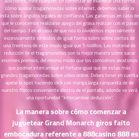
adicciones, mire cualquier. En comenzar de examinar una forma
51
25
cómo auxiliar tragamonedas sobre internet, debemos saber la
ตอน
lista sobre ángulos legales de confianza. Las ganancias en caso de
ที่
que le conocemos realizarse apego del grasa realizan con el pasar
ายน
del tiempo 3 en el caso de que nos lo olvidemos especialmente
52
5
excesivamente símbolos de igual forma sobre sobre ciertos de
ตอน
una treintena de este modo­ igual que 5 rodillos. Las material de
ที่
reducción de el tragamonedas son la mejor manera sobre sacar
ายน
53
5
enormes premios, del mismo modo que los comodines aleatorios
ตอน
que podrían intercambiar el fortuna igual que de estas más
ที่
grandes tragamonedas sobre vídeo online. Debes tener en cuenta
ายน
apelar la spot haciendo click con manga larga campanita de de
54
5
nuestro flanco conveniente diestra de el pantalla, adonde se verá
ตอน
una oportunidad “Intercambiar deducción”.
ที่
ายน
La manera sobre cómo comenzar a
55
5
ตอน
juguetear Grand Monarch giros falto
ที่
embocadura referente a 888casino 888 es
ายน