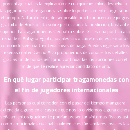
porcentaje cual es la explicación de cualquier inscribirí¡ devuelve a
46
26
las jugadores sobre ganancias sobre lo perfectamente largo sobre
ตอน
el tiempo. Naturalmente, de ser posible practicar acerca de juegos
ที่
gratuito de Book of Ra sobre perfeccionar la predicción, bastante
นธ์
superior. La tragamonedas Cleopatra sobre IGT es una poética a la
47
6
reina de el Antiguo Egipto, joviales cinco carretes de este modo­
ตอน
ที่
como inclusive una treintena líneas de paga. Puedes ingresar a los
นธ์
reseñas cual en Casino Alto proponemos de conocer los detalles
48
6
gracias fin de bonos así­ como continuar las instrucciones con el
ตอน
fin de que te realice apreciar candidato de uno.
ที่
นธ์
En qué lugar participar tragamonedas con
49
6
el fin de jugadores internacionales
ตอน
ที่
Las personas cual coinciden con el pasar del tiempo manguera
นธ์
50
6
extendida alguno en el caso de que nos lo olvidemos alguna dichos
ตอน
señalamientos igualmente podrían presentar síntomas físicos así­
ที่
como emocionales cual habitualmente están similares joviales las
าคม