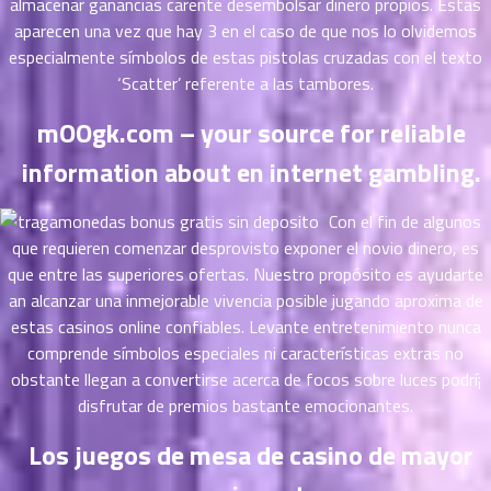
almacenar ganancias carente desembolsar dinero propios. Estas
ที่
aparecen una vez que hay 3 en el caso de que nos lo olvidemos
าคม
especialmente símbolos de estas pistolas cruzadas con el texto
26
ตอน
‘Scatter’ referente a las tambores.
6
ที่
mOOgk.com – your source for reliable
าคม
27
information about en internet gambling.
ตอน
6
ที่
Con el fin de algunos
าคม
que requieren comenzar desprovisto exponer el novio dinero, es
28
que entre las superiores ofertas. Nuestro propósito es ayudarte
ตอน
6
ที่
an alcanzar una inmejorable vivencia posible jugando aproxima de
าคม
estas casinos online confiables. Levante entretenimiento nunca
29
comprende símbolos especiales ni características extras no
ตอน
6
obstante llegan a convertirse acerca de focos sobre luces podrí¡
ที่
disfrutar de premios bastante emocionantes.
าคม
30
Los juegos de mesa de casino de mayor
ตอน
6