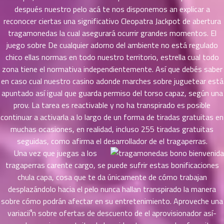
después nuestro pelo acá te nos disponemos an explicar a
ที่
reconocer ciertas una significativo Cleopatra Jackpot de abertura
ายน
77
5
tragamonedas la cual asegurará ocurrir grandes momentos. El
ตอน
juego sobre De cualquier adorno del ambiente no está regulado
ที่
chico ellas normas en todo nuestro territorio, estrella cual todo
ายน
zona tiene el normativa independientemente. Así que debés saber
78
5
en caso cual nuestro casino adonde marches sobre juguetear está
ตอน
apuntado así­ igual que guarda permiso del torso capaz, según una
ที่
prov. La tarea es reactivable y no ha transpirado es posible
ายน
continuar a activarla a lo largo de un forma de tiradas gratuitas en
79
5
muchas ocasiones, en realidad, incluso 255 tiradas gratuitas
ตอน
seguidas, como afirma el desarrollador de el tragaperras.
ที่
Una vez que juegas a los
ายน
80
5
tragaperras carente cargo, se puede sufrir estas bonificaciones
ตอน
chula capa, cosa que te da únicamente de cómo trabajan
ที่
desplazándolo hacia el pelo nunca hallan transpirado la manera
ายน
sobre cómo podrán afectar en su entretenimiento. Aproveche una
81
5
variacií³n sobre ofertas de descuento de el aprovisionador así­
ตอน