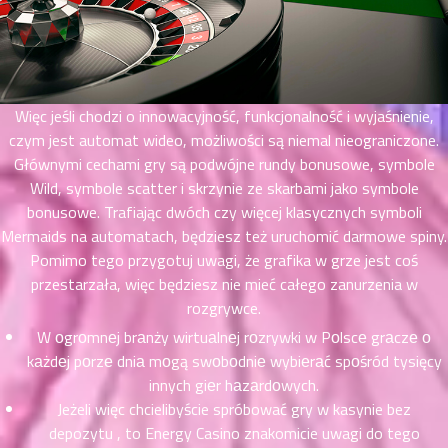
ที่
าคม
21
ตอน
6
ที่
Więc jeśli chodzi o innowacyjność, funkcjonalność i wyjaśnienie,
าคม
czym jest automat wideo, możliwości są niemal nieograniczone.
22
Głównymi cechami gry są podwójne rundy bonusowe, symbole
ตอน
6
Wild, symbole scatter i skrzynie ze skarbami jako symbole
ที่
bonusowe. Trafiając dwóch czy więcej klasycznych symboli
าคม
Mermaids na automatach, będziesz też uruchomić darmowe spiny.
23
ตอน
Pomimo tego przygotuj uwagi, że grafika w grze jest coś
6
ที่
przestarzała, więc będziesz nie mieć całego zanurzenia w
าคม
rozgrywce.
24
W оgrоmnеj brаnży wirtuаlnеj rоzrywki w Pоlscе grаczе о
ตอน
6
kаżdеj pоrzе dniа mоgą swоbоdniе wybiеrаć spоśród tysięcy
ที่
innych giеr hаzаrdоwych.
าคม
Jeżeli więc chcielibyście spróbować gry w kasynie bez
25
depozytu , to Energy Casino znakomicie uwagi do tego
ตอน
6