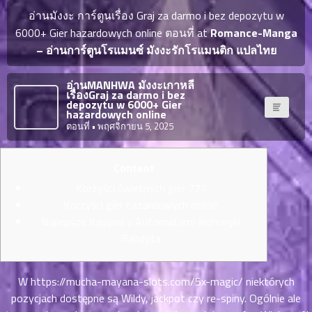
ญี่ปุ่น
ตอน
อ่านมังงะ การ์ตูนเรื่อง Graj za darmo i bez depozytu w
ที่
6000+ Gier hazardowych online ตอนที่ at
Romance-Manga
ายน
– อ่านการ์ตูนโรแมนซ์ มังงะรักโรแมนติก แปลไทย
จบแล้ว
6
ตอน
6
อ่านMANHWA มังงะเกาหลี
ที่
เรื่องGraj za darmo i bez
มังงะ NTR
depozytu w 6000+ Gier
ายน
hazardowych online
7
026
ตอนที่
• พฤศจิกายน 5, 2025
ตอน
ที่
บุ๊กมาร์ก
Content
ายน
8
026
Korzyści świetnych gier 777
ตอน
อ่านมังงะ
Korzyści gier hazardowych online
ที่
Najlepsze Kasyna z Automatami Jednoręki
ายน
Bandyta
9
026
ตอน
ที่
W
https://mucha-mayana-slots.com/5x-magic/
niektórych
ายน
pozycjach dostępne są Wildy, jackpot czy re-spiny. Ogólnie ale
10
026