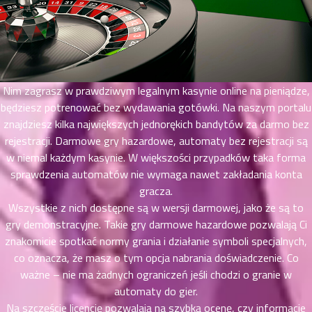
าคม
36
ตอน
6
ที่
าคม
37
Nim zagrasz w prawdziwym legalnym kasynie online na pieniądze,
ตอน
6
będziesz potrenować bez wydawania gotówki. Na naszym portalu
ที่
znajdziesz kilka największych jednorękich bandytów za darmo bez
าคม
rejestracji. Darmowe gry hazardowe, automaty bez rejestracji są
38
w niemal każdym kasynie. W większości przypadków taka forma
ตอน
6
sprawdzenia automatów nie wymaga nawet zakładania konta
ที่
gracza.
าคม
Wszystkie z nich dostępne są w wersji darmowej, jako że są to
39
gry demonstracyjne. Takie gry darmowe hazardowe pozwalają Ci
ตอน
6
ที่
znakomicie spotkać normy grania i działanie symboli specjalnych,
าคม
co oznacza, że masz o tym opcja nabrania doświadczenie. Co
40
ważne – nie ma żadnych ograniczeń jeśli chodzi o granie w
ตอน
6
automaty do gier.
ที่
Na szczęście licencję pozwalają na szybką ocenę, czy informacje