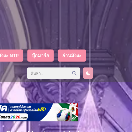
มังงะ NTR
บุ๊กมาร์ก
อ่านมังงะ