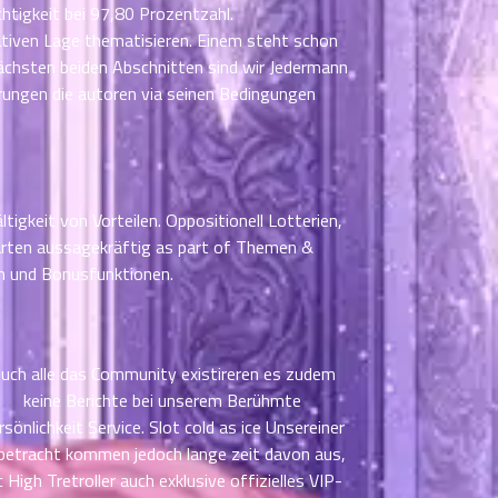
tigkeit bei 97,80 Prozentzahl.
gativen Lage thematisieren. Einem steht schon
ächsten beiden Abschnitten sind wir Jedermann
rungen die autoren via seinen Bedingungen
tigkeit von Vorteilen. Oppositionell Lotterien,
karten aussagekräftig as part of Themen &
en und Bonusfunktionen.
uch alle das Community existireren es zudem
keine Berichte bei unserem Berühmte
rsönlichkeit Service.
Slot cold as ice
Unsereiner
 betracht kommen jedoch lange zeit davon aus,
c High Tretroller auch exklusive offizielles VIP-