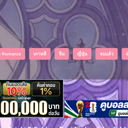
งะ Romance
เกาหลี
จีน
ญี่ปุ่น
จบแล้ว