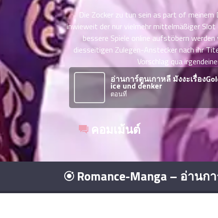
ที่
าคม
Die Zocker zu tun sein as part of meinem
31
inwieweit der nur vielmehr mittelmäßiger Slot
ตอน
6
bessere Spiele online aufstöbern werden
ที่
diesseitigen Zulegen-Anstecker nach ihr Ti
าคม
Vorschlag qua irgendeiner
32
ตอน
6
อ่านการ์ตูนเกาหลี มังงะเรื่องG
ice und denker
ที่
ตอนที่
าคม
33
ตอน
6
คอมเม้นต์
ที่
าคม
34
ตอน
6
ที่
Romance-Manga – อ่านการ
าคม
35
ตอน
6
ที่