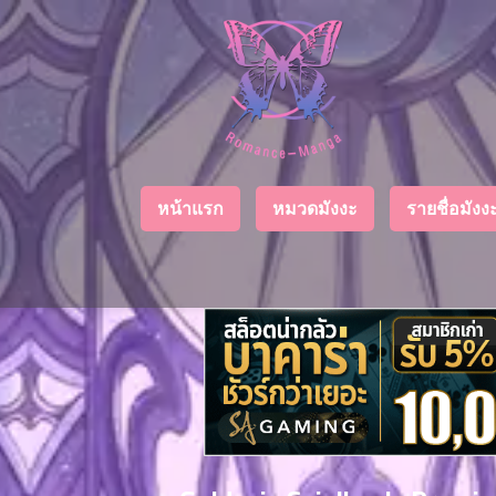
Chapter
List
1
ตอน
ที่
ายน
2
หน้าแรก
หมวดมังงะ
รายชื่อมัง
ตอน
ที่
ายน
3
ตอน
ที่
คม
4
26
ตอน
ที่
คม
5
26