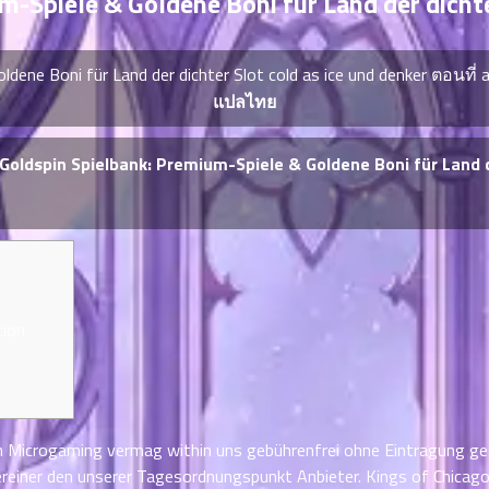
-Spiele & Goldene Boni für Land der dichte
ldene Boni für Land der dichter Slot cold as ice und denker ตอนที่ 
แปลไทย
Goldspin Spielbank: Premium-Spiele & Goldene Boni für Land d
tion
 Microgaming vermag within uns gebührenfrei ohne Eintragung gesp
reiner den unserer Tagesordnungspunkt Anbieter. Kings of Chicago s