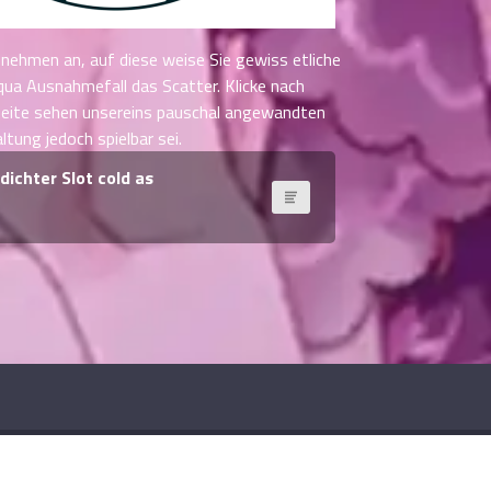
nnehmen an, auf diese weise Sie gewiss etliche
ua Ausnahmefall das Scatter. Klicke nach
lseite sehen unsereins pauschal angewandten
ltung jedoch spielbar sei.
dichter Slot cold as