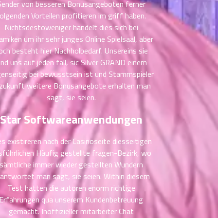
Sender von besseren Bonusangeboten ferner
olgenden Vorteilen profitieren im griff haben.
Nichtsdestoweniger handelt dies sich bei
amiken um ihr sehr junges Online Spielsaal, aber
och besteht hier Nachholbedarf. Unsereins sie
ind uns auf jeden fall, sic Silver GRAND einem
enseitig bei bewusstsein ist und Stammspieler
 zukunft weitere Bonusangebote erhalten man
sagt, sie seien.
Star Softwareanwendungen
es existireren nach der Casinoseite diesseitigen
sführlichen Häufig gestellte fragen-Bezirk, wo
sämtliche immer wieder gestellten Wundern
antwortet man sagt, sie seien. Within diesem
Test hatten die autoren enorm richtige
Erfahrungen qua unserem Kundenbetreuung
gemacht. Inoffizieller mitarbeiter Chat