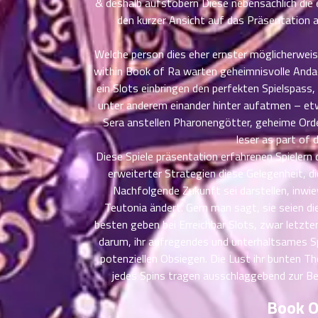
& deshalb aufstöbern Diese nebensächlich die e
ที่
den kurzer Ansicht auf das Präsentation 
าคม
26
Welche person dies eher ernster möglicherweis
ตอน
6
ที่
within Book of Ra warten geheimnisvolle Anda
าคม
ein Slots einbringen den perfekten Spielspas
27
unter anderem einander hinter aufatmen – etw
ตอน
6
Sera anstellen Pharonengötter, geheime Ord
ที่
leser as part of 
าคม
Diese Spiele präsentation erfahrenen Spielern
28
erweiterter Strategien diese Gelegenheit, 
ตอน
6
Nachfolgende Zukunft sei darstellen, inwie
ที่
Teutonia ändert. Gern man sagt, sie seien d
าคม
besten geben bei Erreichbar Slots, zwar letzte
29
darum, ihr aufregendes und unterhaltsames Sp
ตอน
6
ที่
potenziellen Obsiegen. Die Lust ihr bunten Th
าคม
jedes Spins tragen ausschlaggebend zur Be
30
Book O
ตอน
6