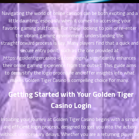
ตอน
ที่
Navigating the world of online casinos can be both exciting and a
าคม
little daunting, especially when it comes to accessing your
11
favorite gaming platforms. For those looking to join or re-enter
ตอน
6
the vibrant gaming environment, understanding the
ที่
straightforward process is key. Many players find that a quick and
าคม
secure entry point, such as the one provided at
12
https://goldentigercasino-ca.com/login/
, significantly enhances
ตอน
6
their online gaming experience from the outset. This guide aims
ที่
to demystify the login procedure and offer insights into what
าคม
13
makes Golden Tiger Casino a compelling choice for many.
ตอน
6
Getting Started with Your Golden Tiger
ที่
าคม
Casino Login
14
ตอน
6
Initiating your journey at Golden Tiger Casino begins with a simple
ที่
and efficient login process, designed to get you into the action
าคม
15
without unnecessary delays. Whether you are a returning player or