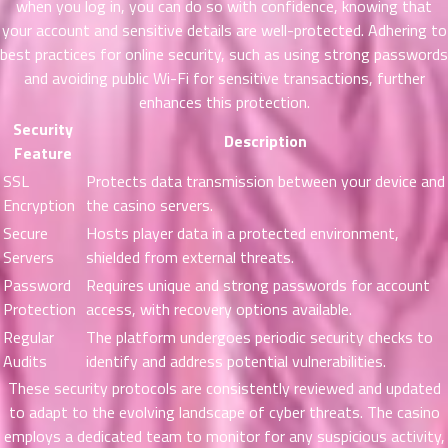
ที่
when you log in, you can do so with confidence, knowing that
าคม
your account and sensitive details are well-protected. Adhering to
31
best practices for online security, such as using strong passwords
ตอน
6
and avoiding public Wi-Fi for sensitive transactions, further
ที่
enhances this protection.
าคม
Security
32
Description
Feature
ตอน
6
ที่
SSL
Protects data transmission between your device and
าคม
Encryption
the casino servers.
33
Secure
Hosts player data in a protected environment,
ตอน
6
Servers
shielded from external threats.
ที่
Password
Requires unique and strong passwords for account
าคม
Protection
access, with recovery options available.
34
ตอน
6
Regular
The platform undergoes periodic security checks to
ที่
Audits
identify and address potential vulnerabilities.
าคม
These security protocols are consistently reviewed and updated
35
to adapt to the evolving landscape of cyber threats. The casino
ตอน
6
employs a dedicated team to monitor for any suspicious activity,
ที่