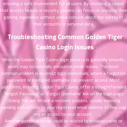
ensuring a safe environment for all users. By choosing a casino
าคม
that invests heavily in security, players can focus on enjoying their
36
gaming experience without undue concern about the safety of
ตอน
6
ที่
their accounts or personal data.
าคม
Troubleshooting Common Golden Tiger
37
ตอน
6
Casino Login Issues
ที่
าคม
While the Golden Tiger Casino login process is generally smooth,
38
users may occasionally encounter minor issues. The most
ตอน
6
common problem is incorrect login credentials, where a forgotten
ที่
password or mistyped username can prevent access. Most
าคม
39
platforms, including Golden Tiger Casino, offer a straightforward
ตอน
6
‘Forgot Password’ or ‘Forgot Username’ link on the login page.
ที่
Clicking this will initiate a recovery process, usually involving
าคม
sending instructions to your registered email address to help you
40
regain access to your account.
ตอน
6
Another potential hiccup could be related to browser cache or
ที่