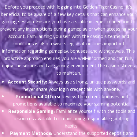
ที่
Before you proceed with logging into Golden Tiger Casino, it’s
าคม
beneficial to be aware of a few key details that can enhance your
21
gaming session. Ensure you have a stable internet connection to
ตอน
6
prevent any interruptions during gameplay or when accessing your
ที่
account. Familiarizing yourself with the casino’s terms and
าคม
conditions is also a wise step, as it outlines important
22
information regarding gameplay, bonuses, and withdrawals. This
ตอน
6
proactive approach ensures you are well-informed and can fully
ที่
enjoy the secure and fair gaming environment the casino strives
าคม
to maintain.
23
ตอน
6
Account Security:
Always use strong, unique passwords and
ที่
never share your login credentials with anyone.
าคม
Promotional Offers:
Review the current bonuses and
24
promotions available to maximize your gaming potential.
ตอน
6
Responsible Gaming:
Familiarize yourself with the tools and
ที่
resources available for maintaining responsible gambling
าคม
habits.
25
Payment Methods:
Understand the supported deposit and
ตอน
6