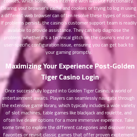
cookies, which sometimes interfere with website functionality.
าคม
Clearing your browser’s cache and cookies or trying to log in using
41
a different web browser can often resolve these types of issues.
ตอน
6
If problems persist, the casino’s customer support team is readily
ที่
available to provide assistance. They can help diagnose the
นธ์
42
26
problem, whether it’s a technical glitch on the casino’s end or a
ตอน
user-specific configuration issue, ensuring you can get back to
ที่
your gaming promptly.
นธ์
43
26
Maximizing Your Experience Post-Golden
ตอน
Tiger Casino Login
ที่
นธ์
44
Once successfully logged into Golden Tiger Casino, a world of
26
ตอน
entertainment awaits. Players can seamlessly navigate through
ที่
the extensive game library, which typically includes a wide variety
นธ์
of slot machines, table games like blackjack and roulette, and
45
26
often live dealer options for a more immersive experience. Take
ตอน
some time to explore the different categories and discover new
ที่
favorites or revisit classic games that offer proven excitement
นธ์