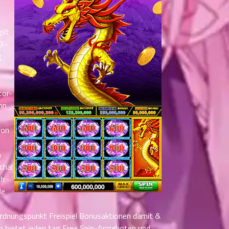
ilt
3-
g
tor-
hn
von
n
chal
ch
de
rdnungspunkt Freispiel Bonusaktionen damit &
ten bietet jeden tag Free Spin-Angeboten und