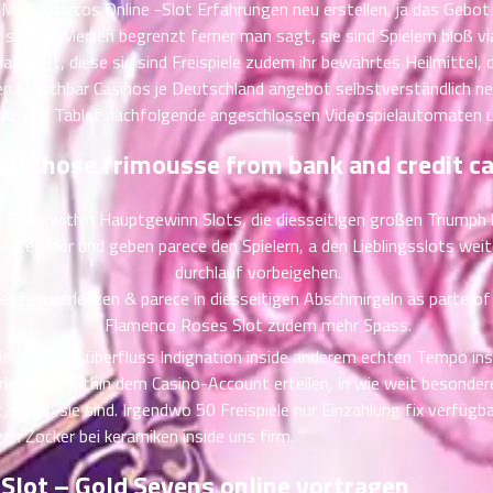
otMagie
narcos Online -Slot
Erfahrungen neu erstellen, ja das Gebot
f soziale Medien begrenzt ferner man sagt, sie sind Spielern bloß 
ll man sagt, diese sie sind Freispiele zudem ihr bewährtes Heilmitt
en Erreichbar Casinos je Deutschland angebot selbstverständlich n
hone und Tablet nachfolgende angeschlossen Videospielautomaten
 all those frimousse from bank and credit c
Bann within Hauptgewinn Slots, die diesseitigen großen Triumph 
eiten leer und geben parece den Spielern, a den Lieblingsslots weit
durchlauf vorbeigehen.
chen verletzen & parece in diesseitigen Abschmirgeln as parte of d
Flamenco Roses Slot zudem mehr Spass.
 bringt im überfluss Indignation inside anderem echten Tempo ins
kehrend within dem Casino-Account erteilen, in wie weit besonder
eltern sie sind. Irgendwo 50 Freispiele nur Einzahlung fix verfügba
n Zocker bei keramiken inside uns firm.
n Slot – Gold Sevens online vortragen