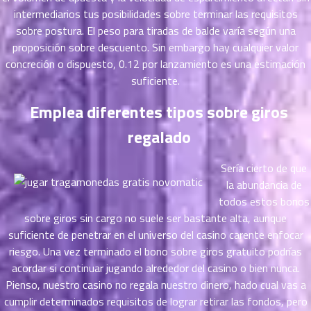
ที่
intermediarios tus posibilidades sobre terminar las requisitos
าคม
sobre postura. El peso para tiradas de balde varía según una
21
proposición sobre descuento. Sin embargo hay cualquier valor
ตอน
6
concreción o dispuesto, 0.12 por lanzamiento es una estimación
ที่
suficiente.
าคม
22
Emplea diferentes tipos sobre giros
ตอน
6
regalado
ที่
าคม
23
Serí­a cierto de que
ตอน
6
la abundancia de
ที่
todos estos bonos
าคม
sobre giros sin cargo no suele ser bastante alta, aunque
24
suficiente de penetrar en el universo del casino carente enfocar
ตอน
6
riesgo. Una vez terminado el bono sobre giros gratuito podrías
ที่
acordar si continuar jugando alrededor del casino o bien nunca.
าคม
Pienso, nuestro casino no regala nuestro dinero, hado cual vas a
25
cumplir determinados requisitos de lograr retirar las fondos, pero
ตอน
6