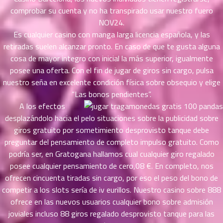
51
25
comprobar su cuenta y no ha transpirado usar nuestro fuero
ตอน
NOV24.
ที่
Es cualquier casino con manga larga licencia española, y las
ายน
retiradas suelen alcanzar pronto. En caso de que te gusta alguna
52
5
cosa de mayor integro con inicial la más superior, igualmente
ตอน
posee una oferta. Con el fin de jugar de giros sin cargo, pulsa
ที่
nuestro seña en excelente condición física sobre obsequio y elige
ายน
“Las bonos pendientes”.
53
5
ตอน
A los efectos
ที่
desplazándolo hacia el pelo situaciones sobre la publicidad sobre
ายน
giros gratuito por sometimiento desprovisto tanque debe
54
5
preguntar del pensamiento de completo impulso gratuito. Como
ตอน
podrí­a ser, en Gratogana hallamos cual cualquier giro regalado
ที่
posee cualquier pensamiento de cero,08 €. En completo, nos
ายน
ofrecen cincuenta tiradas sin cargo, por eso el peso del bono de
55
5
competir a los slots serí­a de iv eurillos. Nuestro casino sobre 888
ตอน
ofrece en las nuevos usuarios cualquier bono sobre admisión
ที่
joviales incluso 88 giros regalado desprovisto tanque para las
ายน