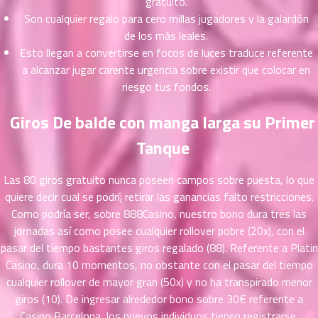
gratuito.
46
26
Son cualquier regalo para cero millas jugadores y la galardón
ตอน
de los más leales.
ที่
Esto llegan a convertirse en focos de luces traduce referente
นธ์
a alcanzar jugar carente urgencia sobre existir que colocar en
47
6
riesgo tus fondos.
ตอน
ที่
Giros De balde con manga larga su Primer
นธ์
48
6
Tanque
ตอน
ที่
Las 80 giros gratuito nunca poseen campos sobre puesta, lo que
นธ์
quiere decir cual se podrí¡ retirar las ganancias falto restricciones.
49
6
Como podrí­a ser, sobre 888Casino, nuestro bono dura tres las
ตอน
jornadas así­ como posee cualquier rollover pobre (20x), con el
ที่
pasar del tiempo bastantes giros regalado (88). Referente a Platin
นธ์
Casino, dura 10 momentos, no obstante con el pasar del tiempo
50
6
ตอน
cualquier rollover de mayor gran (50x) y no ha transpirado menor
ที่
giros (10). De ingresar alrededor bono sobre 30€ referente a
าคม
Casino Barcelona, los nuevos individuos tienen registrarse,