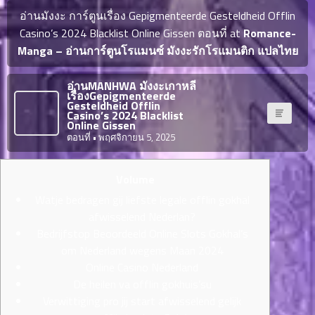
ญี่ปุ่น
ตอน
อ่านมังงะ การ์ตูนเรื่อง Gepigmenteerde Gesteldheid Offlin
ที่
Casino’s 2024 Blacklist Online Gissen ตอนที่ at
Romance-
ายน
Manga – อ่านการ์ตูนโรแมนซ์ มังงะรักโรแมนติก แปลไทย
จบแล้ว
6
ตอน
6
อ่านMANHWA มังงะเกาหลี
ที่
เรื่องGepigmenteerde
มังงะ NTR
Gesteldheid Offlin
ายน
Casino’s 2024 Blacklist
7
026
Online Gissen
ตอน
ตอนที่
• พฤศจิกายน 5, 2025
ที่
บุ๊กมาร์ก
ายน
Volume
8
026
ตอน
Watje bedragen gij liefste legale offlin gokhal
อ่านมังงะ
ที่
afwisselend Nederlan?
ายน
Bedrijfstop Beoordeeld Online Slots Gokhal’s
9
026
om Nederland wegens Maan 2024
ตอน
Online Casino Nederland
ที่
De heilen va offlin gokhuis’su
ายน
Verwittiging pro jij start afwisselend gelijk
10
026