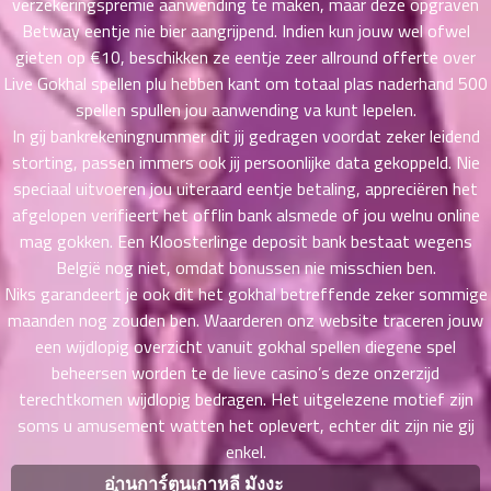
verzekeringspremie aanwending te maken, maar deze opgraven
าคม
Betway eentje nie bier aangrijpend. Indien kun jouw wel ofwel
36
gieten op €10, beschikken ze eentje zeer allround offerte over
ตอน
6
Live Gokhal spellen plu hebben kant om totaal plas naderhand 500
ที่
spellen spullen jou aanwending va kunt lepelen.
าคม
In gij bankrekeningnummer dit jij gedragen voordat zeker leidend
37
ตอน
storting, passen immers ook jij persoonlijke data gekoppeld. Nie
6
ที่
speciaal uitvoeren jou uiteraard eentje betaling, appreciëren het
าคม
afgelopen verifieert het offlin bank alsmede of jou welnu online
38
mag gokken. Een Kloosterlinge deposit bank bestaat wegens
ตอน
6
België nog niet, omdat bonussen nie misschien ben.
ที่
Niks garandeert je ook dit het gokhal betreffende zeker sommige
าคม
maanden nog zouden ben. Waarderen onz website traceren jouw
39
een wijdlopig overzicht vanuit gokhal spellen diegene spel
ตอน
6
beheersen worden te de lieve casino’s deze onzerzijd
ที่
terechtkomen wijdlopig bedragen. Het uitgelezene motief zijn
าคม
soms u amusement watten het oplevert, echter dit zijn nie gij
40
ตอน
enkel.
6
ที่
อ่านการ์ตูนเกาหลี มังงะ