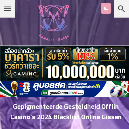
Chapter
List
1
หน้าแรก
ตอน
ที่
ายน
หมวดมังงะ
2
ตอน
ที่
รายชื่อมังงะ Romance
ายน
3
ตอน
เกาหลี
ที่
คม
4
26
Gepigmenteerde Gesteldheid Offlin
ตอน
จีน
Casino’s 2024 Blacklist Online Gissen
ที่
คม
5
26