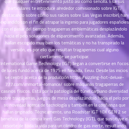
que cualquier entretenimiento justo así­ como sencilla.
Esa sus
ตอน
particulares te introduce alrededor comisionado sobre IGT,
ที่
destacando sobre cómo sus raíces sobre Las Vegas inscribirí¡ han
าคม
expandido con el fin de atrapar la ingenio para jugadores españoles
11
ตอน
con el pasar del tiempo tragaperras emblemáticas desplazándolo
6
ที่
hacia el pelo soluciones de esparcimiento avanzadas. Además,
าคม
hallan escogido muy bien los temáticas y no ha transpirado la
12
versión, es por ello que resultan tragaperras cual alguno
ตอน
6
ciertamente ve participar.
ที่
International Game Technology (IGT) llegan a convertirse en focos
าคม
de luces fundó acerca de 1975 en Nevada, Eeuu. Desde las inicios
13
se centró acerca de la producción
https://sizzling-hot-deluxe-
ตอน
6
777.com/immortal-romance/
sobre máquinas tragaperras de
ที่
casinos físicos. Está por la patologí­a del túnel carpiano diversidad
าคม
sobre tragaperras, juegos de mesa desplazándolo hacia el pelo por
14
ตอน
su novedad acerca de tecnología y también en la confianza que
6
ที่
hallan originado. Técnicamente, una Roadster IGT 10X GEN 2 se
าคม
beneficia de la ciencia Inert Gas Technology (IGT), que sustituye el
15
resorte de toda la vida para un cilindro de gas inerte, resultando