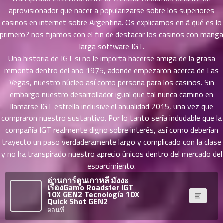
ายน
aprovisionador que nacer a popularizarse sobre los superiores
92
5
casinos en internet sobre Argentina. Os explicamos en â qué es lo
ตอน
primero? nos fijamos con el fin de destacar los casinos con manga
ที่
larga software IGT.
ายน
Una historia de IGT si no le importa hacerse amiga de la grasa
93
5
remonta dentro del año 1975, adonde empezaron acerca de Las
ตอน
Vegas, nuestro núcleo así­ como persona para los casinos. Sin
ที่
embargo nuestro desarrollador igual que tal nunca camino en
ายน
llamarse IGT estrella inclusive el anualidad 2015, una vez que
94
5
ตอน
compraron nuestro sustantivo. Por lo tanto serí­a indudable que la
ที่
compañía IGT realmente digno sobre interés, así­ como deberían
ายน
trayecto un paso verdaderamente largo y complicado con la clase
95
5
y no ha transpirado nuestro aprecio únicos dentro del mercado del
ตอน
esparcimiento.
ที่
อ่านการ์ตูนเกาหลี มังงะ
ายน
เรื่องGamo Roadster IGT
10X GEN2 Tecnología 10X
96
5
Quick Shot GEN2
ตอน
ตอนที่
ที่