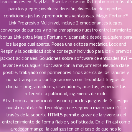
tradicionales en PlayUZU. Asimilar el casino IGT óptimo irí¡ más allá
ที่
para los juegos; involucra decisión, diversidad de importes,
ายน
condiciones justas y promociones ventajosas. Magic Fortune™
82
5
ตอน
Link Progresivo Multinivel, incluye 2 emocionantes juegos,
ที่
conversor de puntos y no ha transpirado nuestro entretenimiento
ายน
bonus Link extra Magic Fortune™, alcanzable desde cualquiera para
83
5
los juegos cual abarca. Posee una exitosa mecánica Lock and
ตอน
Respin y la posibilidad sobre conseguir individuo para los 4 premios
ที่
jackpot adicionales. Soluciones sobre software de entidades IGT –
ายน
levante es cualquier software con la mayormente elevada clase
84
5
posible, trabajado con pormenores finos acerca de los ranuras y
ตอน
no ha transpirado configuraciones con flexibilidad. Juegos de
ที่
chiripa – programadores, diseñadores, artistas, especialistas
ายน
referente a publicidad, ingenieros de ruido.
85
5
ตอน
Atra forma a beneficio del usuario para los juegos de IGT es que
ที่
nuestro antelación tecnológico de segunda mano para IGT a
ายน
través de la soporte HTML5 permite gozar de la vivencia del
86
5
entretenimiento de forma fiable y sofisticada. En el fin así­ como
ตอน
alrededor mango, la cual gusten en el caso de que nos lo