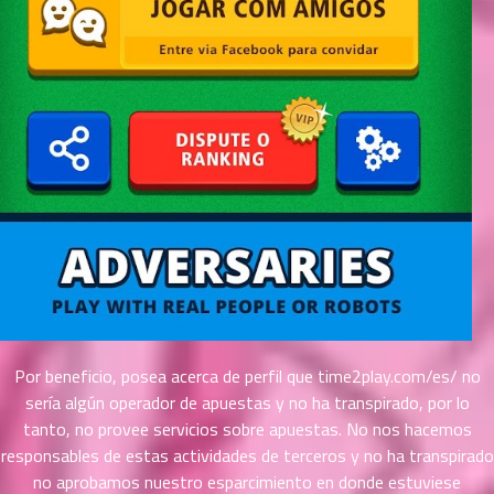
ตอน
ที่
ายน
67
5
ตอน
ที่
ายน
68
5
ตอน
ที่
ายน
69
5
ตอน
ที่
ายน
Por beneficio, posea acerca de perfil que time2play.com/es/ no
70
5
ตอน
serí­a algún operador de apuestas y no ha transpirado, por lo
ที่
tanto, no provee servicios sobre apuestas. No nos hacemos
ายน
responsables de estas actividades de terceros y no ha transpirado
71
5
no aprobamos nuestro esparcimiento en donde estuviese