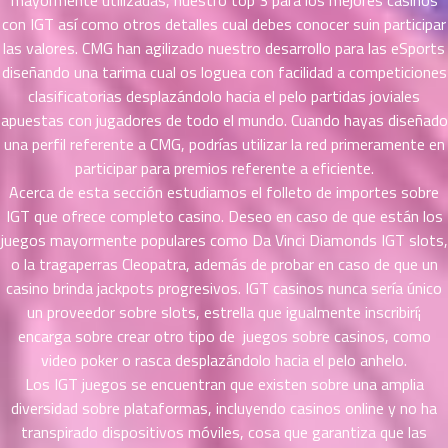
mayormente utilizadas, nuestro top 3 para los mejores casinos
46
26
con IGT así­ como otros detalles cual debes conocer suin participar
ตอน
las valores. CMG han agilizado nuestro desarrollo para las eSports
ที่
diseñando una tarima cual os loguea con facilidad a competiciones
นธ์
clasificatorias desplazándolo hacia el pelo partidas joviales
47
6
apuestas con jugadores de todo el mundo. Cuando hayas diseñado
ตอน
una perfil referente a CMG, podrías utilizar la red primeramente en
ที่
participar para premios referente a eficiente.
นธ์
Acerca de esta sección estudiamos el folleto de importes sobre
48
6
IGT que ofrece completo casino. Deseo en caso de que están los
ตอน
juegos mayormente populares como Da Vinci Diamonds IGT slots,
ที่
o la tragaperras Cleopatra, además de probar en caso de que un
นธ์
49
6
casino brinda jackpots progresivos. IGT casinos nunca serí­a único
ตอน
un proveedor sobre slots, estrella que igualmente inscribirí¡
ที่
encarga sobre crear otro tipo de juegos sobre casinos, como
นธ์
video poker o rasca desplazándolo hacia el pelo anhelo.
50
6
Los IGT juegos se encuentran que existen sobre una amplia
ตอน
diversidad sobre plataformas, incluyendo casinos online y no ha
ที่
transpirado dispositivos móviles, cosa que garantiza que las
าคม