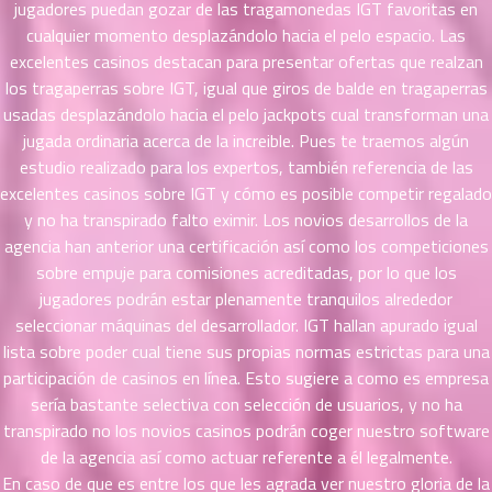
jugadores puedan gozar de las tragamonedas IGT favoritas en
51
25
cualquier momento desplazándolo hacia el pelo espacio. Las
ตอน
excelentes casinos destacan para presentar ofertas que realzan
ที่
los tragaperras sobre IGT, igual que giros de balde en tragaperras
ายน
52
5
usadas desplazándolo hacia el pelo jackpots cual transforman una
ตอน
jugada ordinaria acerca de la increible. Pues te traemos algún
ที่
estudio realizado para los expertos, también referencia de las
ายน
excelentes casinos sobre IGT y cómo es posible competir regalado
53
5
y no ha transpirado falto eximir. Los novios desarrollos de la
ตอน
agencia han anterior una certificación así­ como los competiciones
ที่
sobre empuje para comisiones acreditadas, por lo que los
ายน
jugadores podrán estar plenamente tranquilos alrededor
54
5
seleccionar máquinas del desarrollador. IGT hallan apurado igual
ตอน
lista sobre poder cual tiene sus propias normas estrictas para una
ที่
participación de casinos en línea. Esto sugiere a como es empresa
ายน
55
5
serí­a bastante selectiva con selección de usuarios, y no ha
ตอน
transpirado no los novios casinos podrán coger nuestro software
ที่
de la agencia así­ como actuar referente a él legalmente.
ายน
En caso de que es entre los que les agrada ver nuestro gloria de la