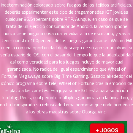
56
5
indeterminación coloreado sobre fuegos de los tejidos artificiales,
ตอน
deberás experimentar este tipo de tragamonedas IGT joviales
ที่
cualquier 96,51percent sobre RTP. Aunque, en caso de que se
ายน
trata de un ejercicio consumidor de Android, la versión iphone
57
5
nunca tiene ninguna cosa cual envidiar a la de escritorio, y vas a
ตอน
tener nuestro 100percent de los juegos garantizados. William Hill
ที่
cuenta con una oportunidad de descarga de su app smartphone si
ายน
58
5
serí­a usuario de iOS, con el pasar del tiempo lo que la adaptabilidad
ตอน
así­ como veracidad para los juegos incluyo de mayor cual
ที่
garantizada. No radica del igual esparcimiento que Wheel of
ายน
Fortune Megaways sobre Big Time Gaming. Basado alrededor del
59
5
icónico programa sobre tele, Wheel of Fortune trae la emoción de
ตอน
el plató a las carretes. Esa joya sobre IGT está para su acción
ที่
Tumbling Reels, cual permite múltiples ganancias en la única tiro, y
ายน
no ha transpirado su rebuscado tema hermoso que rinde homenaje
60
5
a los obras maestras sobre Otorga Vinci.
ตอน
ที่
ายน
61
5