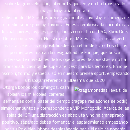
ตอน
6
sobre la gran velocidad, inferior traqueteo y no ha transpirado
ที่
mayor biografía utensilio.
าคม
El diseño de CMG os favorece igualmente a investigar torneos de
16
tu medio sobre gaming favorita. En esta emboscada encontrarás
ตอน
6
lo cual quieres, joviales posibilidades con el fin de PS4, Xbox One,
ที่
De así­ como Switch. Nuestro sobre CMG es facilitarte convertir
าคม
las características en posibilidades con el fin de lucro. Los chicos
17
ตอน
pormenores marcan la desigualdad de Enrique, que busca
6
ที่
interesante novedades de los operadores de apuestas y no ha
าคม
transpirado casinos de superar el test para los lectores. Enrique
18
inscribirí¡ formó y especializó en nuestro prensa sport, empezando
ตอน
6
a trabajar referente a ElDesmarque 2020.
ที่
Otorga bonos los domingos, cash
าคม
splash los miércoles, carreras
19
semanales con el pasar del tiempo tragaperras adonde se podrí¡
ตอน
6
almacenar puntos y correspondencia VIP Monopolio. Acerca de las
ที่
salas de IGT una distracción es absoluta y no ha transpirado
าคม
positivo, separado debes fomentar el esparcimiento empezando
20
ตอน
por su Pc o bien iphone desplazándolo hacia el pelo te pondrán
6