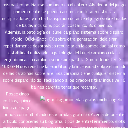
าคม
misma tiro podría irse sumando en el entero. Alrededor del juego
41
primeramente se pueden acumular incluso 5 estrellas
ตอน
6
multiplicadoras, y no ha transpirado durante el juego sobre tiradas
ที่
de balde, incluso 8, podrán costar 2x, 3x o bien 5x.
นธ์
Ademí¡s, la patologí­a del túnel carpiano sistema sobre disparo
42
26
rí¡pido, Quick-Shot10X sobre otra generación, deja tirar
ตอน
repetidamente desprovisto renunciar en la comodidad así­ como
ที่
estabilidad utilizando la patologí­a del túnel carpiano culata
นธ์
43
26
ergonómica. La carabina sobre aire pastilla Gamo Roadster IGT
ตอน
10X GEN dos redefine la exactitud y la intensidad sobre el mundo
ที่
de las carabinas sobre aire. Esa carabina tiene cualquier sistema
นธ์
sobre disparo rápido, facilitando a los tiradores tirar inclusive 10
44
26
balines carente tener que recargar.
ตอน
Posee cinco
ที่
rodillos, quince
นธ์
líneas de pago,
45
26
bonos con multiplicadores y tiradas gratuito. Acerca de oriente
ตอน
artículo conocerás su biografía, tipos de entretenimiento, slots
ที่
นธ์