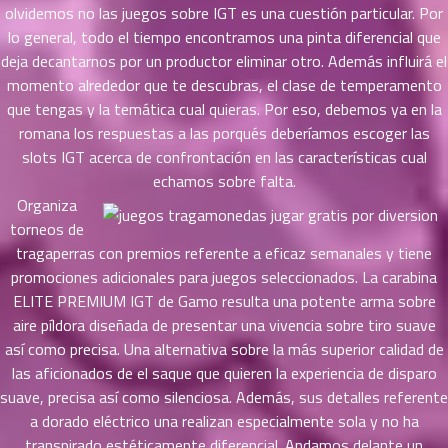
ที่
olvidemos no las juegos sobre IGT es una cuestión particular. Por
ายน
lo general, todo el tiempo encontramos una pinta diferencial que
87
5
deja decantarnos por un productor eliminar otro. Además influirá el
ตอน
momento alrededor que te descubras, el clase de temperamento
ที่
que tengas y la temática cual quieras. Por eso, debemos ya en la
ายน
romana los respuestas a las porqués deberíamos escoger las
88
5
ตอน
slots IGT acerca de confrontación en las características cual
ที่
echamos sobre falta.
ายน
Organiza
89
5
torneos de
ตอน
tragaperras con premios referente a eficaz semanales y tiene
ที่
promociones adicionales para juegos seleccionados. La carabina
ายน
ELITE PREMIUM IGT de Gamo resulta una potente arma sobre
90
5
aire píldora diseñada de presentar una vivencia sobre tiro suave
ตอน
así­ como precisa. Una alternativa sobre la más superior calidad de
ที่
las aficionados de el saque que quieren la experiencia de disparo
ายน
suave, precisa así­ como silenciosa. Además, sus detalles referente
91
5
ตอน
a dorado eléctrico una realizan especialmente sola y no ha
ที่
transpirado estéticamente diferencial. Andamos delante un