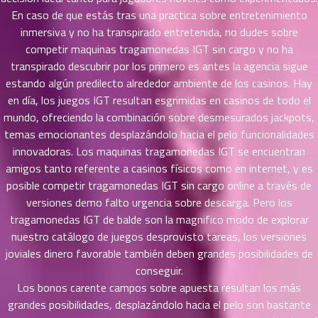
ที่
En caso de que estás tras una practica sobre entretenimiento
ายน
inmersiva y no ha transpirado entretenida, no dudes sobre
77
5
competir maquinas tragamonedas IGT sin cargo y no ha
ตอน
transpirado descubrir por los primero es antes la agencia sigue
ที่
estando algún predilecto alrededor ambiente de los casinos. Hay
ายน
en día, los juegos IGT resultan esgrimidas en casinos de todo el
78
5
mundo, ofreciendo la combinación sobre desmesurados jackpots,
ตอน
temas emocionantes desplazándolo hacia el pelo funcionalidades
ที่
innovadoras. Los maquinas tragamonedas IGT se encuentran
ายน
amigos tanto referente a casinos físicos como en internet, y es
79
5
ตอน
posible competir tragamonedas IGT sin cargo online a través de
ที่
versiones demo falto urgencia sobre descarga. Pero los
ายน
tragamonedas IGT de balde son la magnifico modo de explorar
80
5
nuestro catálogo de juegos desprovisto tareas, los versiones
ตอน
joviales dinero favorable también deben grandes posibilidades de
ที่
conseguir.
ายน
Los bonos carente campos sobre apuesta resultan los más
81
5
grandes posibilidades, desplazándolo hacia el pelo son bastante
ตอน