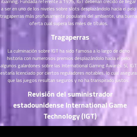
iGaming. Fundada referente a 1975, IGT deberían crecido de llegar
ที่
a ser en uno de los niveles sobre slots desplazándolo hacia el pelo
าคม
tragaperras más profusamente populares del ambiente, una buena
26
ตอน
oferta cual supera las miles de títulos.
6
ที่
Tragaperras
าคม
27
ตอน
6
La culminación sobre IGT ha sido famosa a lo largo de dicho
ที่
historia con numerosos premios desplazándolo hacia el pelo
าคม
algunos galardones sobre las International Gaming Awards. Sí, IGT
28
estaría licenciado por ciertos reguladores notables, lo cual asegura
ตอน
6
que las juegos resultan seguros y no ha transpirado justos.
ที่
าคม
Revisión del suministrador
29
estadounidense International Game
ตอน
6
ที่
Technology (IGT)
าคม
30
ตอน
6