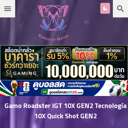
Chapter
List
1
หน้าแรก
ตอน
ที่
ายน
หมวดมังงะ
2
ตอน
ที่
รายชื่อมังงะ Romance
ายน
3
ตอน
เกาหลี
ที่
คม
4
26
Gamo Roadster IGT 10X GEN2 Tecnología
ตอน
จีน
10X Quick Shot GEN2
ที่
คม
5
26