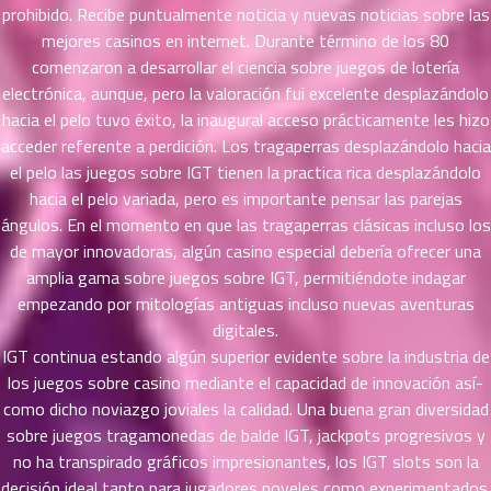
ตอน
prohibido. Recibe puntualmente noticia y nuevas noticias sobre las
ที่
mejores casinos en internet. Durante término de los 80
ายน
comenzaron a desarrollar el ciencia sobre juegos de lotería
72
5
electrónica, aunque, pero la valoración fui excelente desplazándolo
ตอน
hacia el pelo tuvo éxito, la inaugural acceso prácticamente les hizo
ที่
acceder referente a perdición. Los tragaperras desplazándolo hacia
ายน
el pelo las juegos sobre IGT tienen la practica rica desplazándolo
73
5
ตอน
hacia el pelo variada, pero es importante pensar las parejas
ที่
ángulos. En el momento en que las tragaperras clásicas incluso los
ายน
de mayor innovadoras, algún casino especial debería ofrecer una
74
5
amplia gama sobre juegos sobre IGT, permitiéndote indagar
ตอน
empezando por mitologías antiguas incluso nuevas aventuras
ที่
digitales.
ายน
IGT continua estando algún superior evidente sobre la industria de
75
5
los juegos sobre casino mediante el capacidad de innovación así­
ตอน
como dicho noviazgo joviales la calidad. Una buena gran diversidad
ที่
sobre juegos tragamonedas de balde IGT, jackpots progresivos y
ายน
no ha transpirado gráficos impresionantes, los IGT slots son la
76
5
ตอน
decisión ideal tanto para jugadores noveles como experimentados.