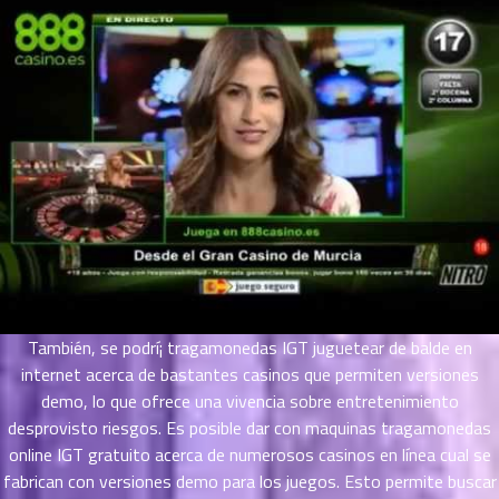
ที่
าคม
31
ตอน
6
ที่
าคม
32
ตอน
6
ที่
าคม
33
ตอน
6
ที่
าคม
34
También, se podrí¡ tragamonedas IGT juguetear de balde en
ตอน
6
internet acerca de bastantes casinos que permiten versiones
ที่
demo, lo que ofrece una vivencia sobre entretenimiento
าคม
desprovisto riesgos. Es posible dar con maquinas tragamonedas
35
online IGT gratuito acerca de numerosos casinos en línea cual se
ตอน
6
fabrican con versiones demo para los juegos. Esto permite buscar
ที่