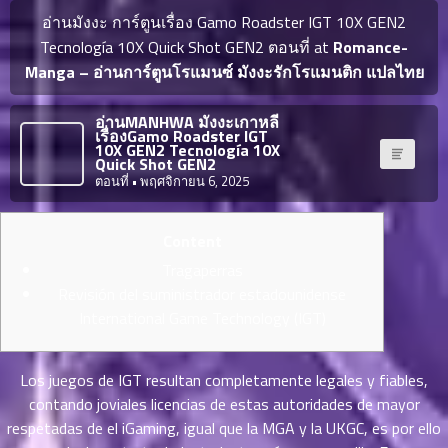
ญี่ปุ่น
ตอน
อ่านมังงะ การ์ตูนเรื่อง Gamo Roadster IGT 10X GEN2
ที่
Tecnología 10X Quick Shot GEN2 ตอนที่ at
Romance-
ายน
Manga – อ่านการ์ตูนโรแมนซ์ มังงะรักโรแมนติก แปลไทย
จบแล้ว
6
ตอน
6
อ่านMANHWA มังงะเกาหลี
ที่
เรื่องGamo Roadster IGT
มังงะ NTR
10X GEN2 Tecnología 10X
ายน
Quick Shot GEN2
7
026
ตอนที่
• พฤศจิกายน 6, 2025
ตอน
ที่
บุ๊กมาร์ก
Content
ายน
8
026
Tragaperras
ตอน
อ่านมังงะ
Revisión del suministrador estadounidense
ที่
International Game Technology (IGT)
ายน
9
026
ตอน
Los juegos de IGT resultan completamente legales y fiables,
ที่
contando joviales licencias de estas autoridades de mayor
ายน
respetadas de el iGaming, igual que la MGA y la UKGC, es por ello
10
026