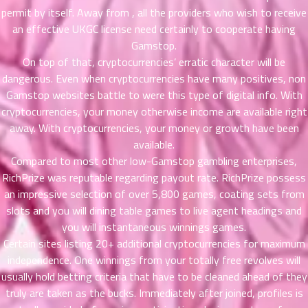
ที่
permit by itself. Away from , all the providers who wish to receive
าคม
an effective UKGC license need certainly to cooperate having
21
Gamstop.
ตอน
6
On top of that, cryptocurrencies’ erratic character will be
ที่
dangerous. Even when cryptocurrencies have many positives, non
าคม
Gamstop websites battle to were this type of digital info. With
22
cryptocurrencies, your money otherwise income are available right
ตอน
6
away. With cryptocurrencies, your money or growth have been
ที่
available.
าคม
Compared to most other low-Gamstop gambling enterprises,
23
RichPrize was reputable regarding payout rate. RichPrize possess
ตอน
6
ที่
an impressive selection of over 5,800 games, coating sets from
าคม
slots and you will dining table games to live agent headings and
24
you will instantaneous winnings games.
ตอน
6
Certain sites listing 20+ additional cryptocurrencies for maximum
ที่
independence. One winnings from your totally free revolves will
าคม
usually hold betting criteria that have to be cleaned ahead of they
25
truly are taken as the bucks. Immediately after joined, profiles is
ตอน
6