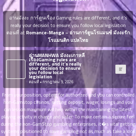
ญี่ปุ่น
ตอน
ที่
อ่านมังงะ การ์ตูนเรื่อง Gaming rules are different, and it’s
ายน
จบแล้ว
really your decision to ensure you follow local legislation
6
ตอนที่ at
Romance-Manga – อ่านการ์ตูนโรแมนซ์ มังงะรัก
ตอน
6
ที่
โรแมนติก แปลไทย
มังงะ NTR
ายน
7
026
อ่านMANHWA มังงะเกาหลี
ตอน
เรื่องGaming rules are
different, and it’s really
ที่
บุ๊กมาร์ก
your decision to ensure
you follow local
ายน
legislation
8
026
ตอนที่
• กรกฎาคม 9, 2026
ตอน
อ่านมังงะ
ที่
From your position, opting for authorized and you can controlled
ายน
non-Gamstop casinos, setting deposit, wager, losings and you
9
026
can lesson maximum will help within the maintaining the latest
ตอน
playing activity in charge and safer. To make certain a secure feel
ที่
during the non-GamStop gambling enterprises, it�s vital getting
ายน
systems positioned to save gambling not as much as take a look
10
026