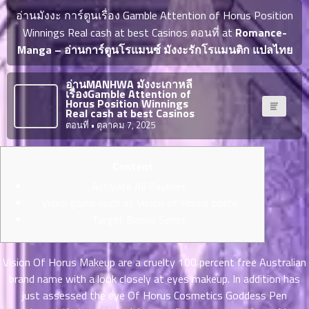
ญี่ปุ่น
ตอน
อ่านมังงะ การ์ตูนเรื่อง Gamble Attention of Horus Position
ที่
Winnings Real cash at best Casinos ตอนที่ at
Romance-
ายน
Manga – อ่านการ์ตูนโรแมนซ์ มังงะรักโรแมนติก แปลไทย
จบแล้ว
6
ตอน
6
อ่านMANHWA มังงะเกาหลี
ที่
เรื่องGamble Attention of
มังงะ NTR
Horus Position Winnings
ายน
Real cash at best Casinos
7
026
ตอนที่
• ตุลาคม 7, 2025
ตอน
ที่
บุ๊กมาร์ก
Content
ายน
8
026
Activate All Paylines
ตอน
อ่านมังงะ
Video game such as Vision of Horus ports
ที่
Target Bonus Series
ายน
9
026
ตอน
Vision Of Horus Makeup are a cruelty 100 percent free Australian
ที่
brand name with a look closely at eyes makeup. In addition has
ายน
just assessed the eye Of Horus Cosmetics Goddess Pen
10
026