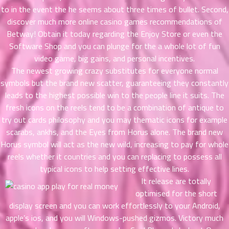
ที่
to in the event the he seems about three times of bullet. Second,
าคม
discover much more online casino games recommendations of
21
Betway! Obtain it today regarding the Enjoy Store or even the
ตอน
6
Software Shop and you can plunge for the a whole lot of fun
ที่
video game, big gains, and personal incentives.
าคม
The newest growing crazy substitutes for everyone normal
22
symbols but the brand new scatter, guaranteeing they constantly
ตอน
6
leads to the highest possible win to the people line it suits. The
ที่
fresh icons on the reels tend to be a combination of antique to
าคม
try out cards philosophy and you may thematic icons for example
23
scarabs, ankhs, and the Eyes from Horus alone. The brand new
ตอน
6
ที่
Horus symbol will act as the new wild, increasing to pay for whole
าคม
reels whether it countries and you can replacing to possess all
24
typical icons to help setting effective lines.
ตอน
6
It release are totally
ที่
optimised for the short
าคม
display screen and you can work effortlessly to your Android,
25
apple’s ios, and you will Windows-pushed gizmos. Victory much
ตอน
6