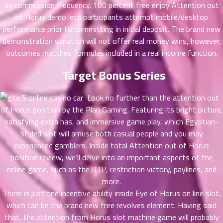
ที่
as commission frequency. 100 percent free enjoy Attention out
าคม
of Horus demo lets participants attempt mobile/desktop
31
performance prior to committing in initial deposit. The brand new
ตอน
6
demonstration variation will not offer real money wins, however,
ที่
outcomes matches formulas included in a real income function.
าคม
32
Target Bonus Series
ตอน
6
ที่
Look no further than the attention out
าคม
of Horus position by the Plan Gaming. Featuring its bright picture,
33
ตอน
satisfying extra has, and immersive game play, which Egyptian-
6
ที่
styled slot will amuse both casual people and you may
าคม
experienced gamblers. Inside total Attention out of Horus
34
position review, we’ll delve into an important aspects of the
ตอน
6
online game, such as the RTP, restriction victory, paylines, and
ที่
more.
าคม
There is just one incentive ability inside Eye of Horus on line slot,
35
which can be the brand new free revolves element. Having said
ตอน
6
that, the attention from Horus slot machine game will probably
ที่