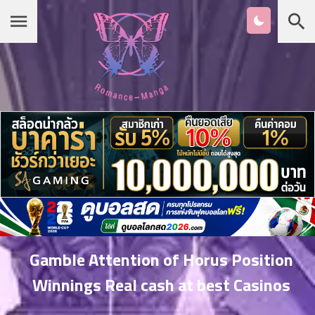
Chapter
List
1
หน้าแรก
ตอน
ที่
ายน
หมวดมังงะ
2
ตอน
ที่
รายชื่อมังงะ Romance
ายน
3
ตอน
เกาหลี
ที่
คม
4
26
Gamble Attention of Horus Position
ตอน
จีน
Winnings Real cash at best Casinos
ที่
คม
5
26