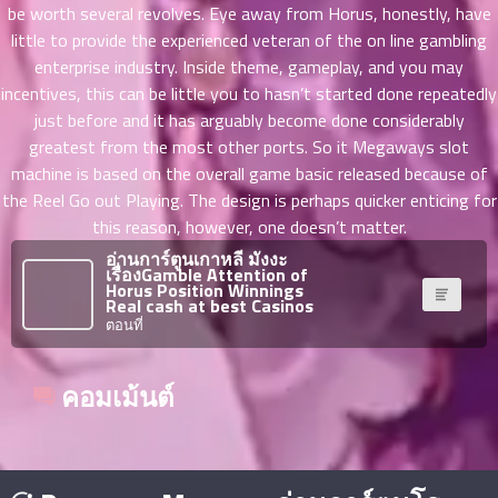
be worth several revolves. Eye away from Horus, honestly, have
าคม
little to provide the experienced veteran of the on line gambling
36
ตอน
enterprise industry. Inside theme, gameplay, and you may
6
ที่
incentives, this can be little you to hasn’t started done repeatedly
าคม
just before and it has arguably become done considerably
37
greatest from the most other ports. So it Megaways slot
ตอน
6
machine is based on the overall game basic released because of
ที่
the Reel Go out Playing. The design is perhaps quicker enticing for
าคม
this reason, however, one doesn’t matter.
38
อ่านการ์ตูนเกาหลี มังงะ
ตอน
6
เรื่องGamble Attention of
ที่
Horus Position Winnings
Real cash at best Casinos
าคม
ตอนที่
39
ตอน
6
ที่
คอมเม้นต์
าคม
40
ตอน
6
ที่