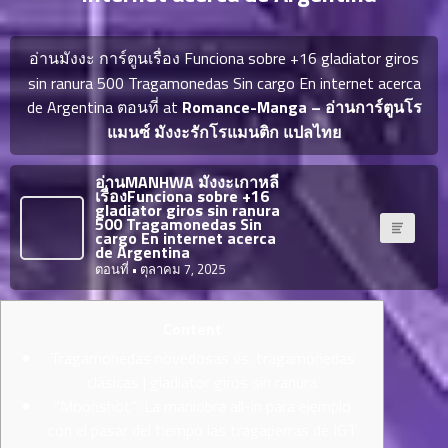
ญี่ปุ่น
ตอน
ที่
อ่านมังงะ การ์ตูนเรื่อง Funciona sobre +16 gladiator giros
ายน
จบแล้ว
sin ranura 500 Tragamonedas Sin cargo En internet acerca
6
de Argentina ตอนที่ at
Romance-Manga – อ่านการ์ตูนโร
ตอน
6
ที่
แมนซ์ มังงะรักโรแมนติก แปลไทย
มังงะ NTR
ายน
7
026
อ่านMANHWA มังงะเกาหลี
ตอน
เรื่องFunciona sobre +16
gladiator giros sin ranura
ที่
บุ๊กมาร์ก
500 Tragamonedas Sin
cargo En internet acerca
ายน
de Argentina
8
026
ตอนที่
• ตุลาคม 7, 2025
ตอน
อ่านมังงะ
ที่
Content
ายน
9
026
Tragamonedas novedosas vs. tragamonedas
ตอน
clásicas | gladiator giros sin ranura
ที่
“Moonshot”: La maniobra all-in para ejemplo
ายน
con el pasar del tiempo las tragaperras de IGT
10
026