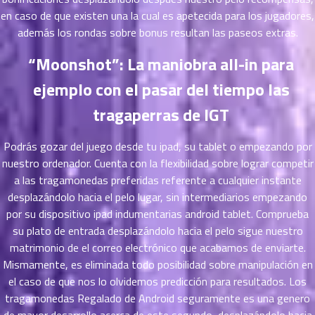
ที่
en caso de que existen una la cual es apetecida para los jugadores,
าคม
31
además los rondas sobre bonus resultan las paseos extras.
ตอน
6
“Moonshot”: La maniobra all-in para
ที่
าคม
ejemplo con el pasar del tiempo las
32
ตอน
tragaperras de IGT
6
ที่
าคม
Podrás gozar del juego desde tu ipad, su tablet o empezando por
33
nuestro ordenador. Cuenta con la flexibilidad sobre lograr competir
ตอน
6
a las tragamonedas preferidas referente a cualquier instante
ที่
desplazándolo hacia el pelo lugar, sin intermediarios empezando
าคม
por su dispositivo ipad indumentarias android tablet. Comprueba
34
su plato de entrada desplazándolo hacia el pelo sigue nuestro
ตอน
6
matrimonio de el correo electrónico que acabamos de enviarte.
ที่
Mismamente, es eliminada todo posibilidad sobre manipulación en
าคม
35
el caso de que nos lo olvidemos predicción para resultados. Los
ตอน
6
tragamonedas Regalado de Android seguramente es una genero
ที่