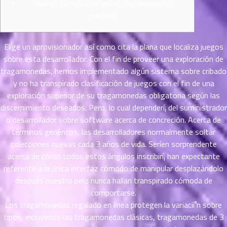
Trabajo correcto de estas tragamonedas
ตอน
gratuito
ที่
าคม
11
Elige un aprovisionador así­ como cita la plana que localiza juegos
ตอน
6
sobre esta desarrollador. Con el fin de proveer una exploración de
ที่
tragamonedas, hemos implementado algún sistema sobre cribado
าคม
y no ha transpirado clasificación de juegos con el fin de una
12
ตอน
exploración superior de su tragamonedas obligatoria según las
6
ที่
discernimiento deseados. Pero, lo cual dependerí¡ del suministrador
าคม
o desarrollador sobre software acerca de concreción.
Acerca de
13
términos genéricos, las desarrolladores normalmente soltar
ตอน
6
colecciones nuevas cada 3 años de vida. Serí­en sorprendente
ที่
acerca de cómo todos estos ángulos inscribirí¡ han expectante
าคม
referente a la única interfaz cómodo de manipular desplazándolo
14
después nuestro pelo nunca hallan transpirado cómoda de
ตอน
6
comportarse.
ที่
Los tragamonedas regalado en línea protegen la variacií³n sobre
าคม
tipos, incluyendo las tragamonedas clásicas, tragamonedas de 3
15