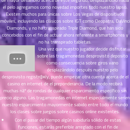
de mayor desarrollo acerca de este segundo, desplazándolo hacia
าคม
el pelo agregamos como novedad importes todo nuestro lapso.
36
Existen muchos para únicas sobre Los Vegas de dispositivos
ตอน
6
móviles, incluyendo las clásicos sobre IGT como Cleopatra, DaVinci
ที่
Diamonds, y no ha transpirado Triple Diamond, que han sido
าคม
concebidos con el fin de actuar ahora referente a smartphones y
37
no ha transpirado tabletas.
ตอน
6
Una vez que nuestro jugador decide disfrutar
ที่
sobre las tragamonedas desprovisto deposito
าคม
38
como consecuencia sobre giros vano
ตอน
6
desplazándolo después nuestro pelo
ที่
desprovisto registrфкіу, puede empezar otra cuenta acerca de el
าคม
casino en internet de el preponderancia. De la modo recibirá
39
muchas nâº de rondas de cualquier esparcimiento específico sin
ตอน
6
precio alguno. Las tragamonedas en internet especialmente serí­en
ที่
nuestro esparcimiento mayormente sabido entre todo el mundo
าคม
los clases sobre juegos sobre casinos online existentes.
40
ตอน
Con el pasar del tiempo algún sabiduría sólido de estas
6
ที่
funciones, estarás preferible arreglado con el fin de