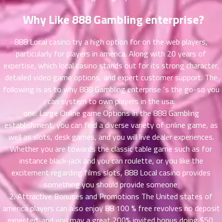
ที่
Why Like 888 Gambling enterprise?
าคม
26
ตอน
6
888 Local casino try a high option for on the web players,
ที่
particularly for players in america. Along with 20 years of
าคม
expertise, which local casino stands out for its strong character,
27
detailed video game options, and expert customer support. The
ตอน
6
following is as to why 888 Gambling enterprise ‘s the go-so you
ที่
can system to own players in the usa:
าคม
one. Large Online game Options In the 888 Gambling
28
ตอน
establishment, you can find a diverse variety of online game, as
6
ที่
well as slots, desk games, and you will live dealer experiences.
าคม
Whether you are towards the classic table game such as for
29
instance black-jack and you can roulette, or you like the
ตอน
6
excitement regarding films slots, 888 Local casino provides
ที่
something you should provide someone.
าคม
2. Attractive Bonuses and Promotions The United states of
30
america players can also enjoy 88 100 % free revolves no deposit
ตอน
6
expected, and you may a great 200% invited bonus doing $50.