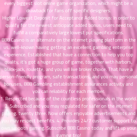
every biggest slot online game organization, which might be a
ที่
drawback for fans off specific designers.
าคม
Higher Lowest Deposit for Acceptance Added bonus: In order to
21
qualify for the newest anticipate added bonus, users need to
ตอน
6
ที่
fulfill a comparatively large lowest put specifications.
าคม
888 Casino is an alternate on the internet playing platform in the
22
us, well-known having getting an excellent gambling enterprise
ตอน
6
experience. Established that have a connection to help you top
ที่
quality, it’s got a huge group of game, together with harbors,
าคม
black-jack, roulette, and you will live broker choice. That have a
23
person-friendly program, safe transactions, and you may personal
ตอน
6
bonuses, 888 Gambling establishment assurances activity and
ที่
you can reliability for each member.
าคม
1. Respected because of the countless professionals in the world.
24
2. Subscribed and you may regulated for safer on the internet
ตอน
6
ที่
playing. twenty three. Now offers enjoyable advertisements and
าคม
you may respect benefits. 4. Provides 24/7 customer support to
25
own smooth gaming. Subscribe 888 Casino today and lift up your
ตอน
6
gaming trip!