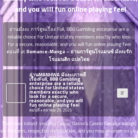
ญี่ปุ่น
ตอน
and you will fun online playing feel
ที่
ายน
จบแล้ว
6
อ่านมังงะ การ์ตูนเรื่อง Full, 888 Gambling enterprise are a
ตอน
6
reliable choice for United states members exactly who look
ที่
for a secure, reasonable, and you will fun online playing feel
มังงะ NTR
ายน
ตอนที่ at
Romance-Manga – อ่านการ์ตูนโรแมนซ์ มังงะรัก
7
026
โรแมนติก แปลไทย
ตอน
ที่
บุ๊กมาร์ก
ายน
อ่านMANHWA มังงะเกาหลี
เรื่องFull, 888 Gambling
8
026
enterprise are a reliable
ตอน
choice for United states
อ่านมังงะ
members exactly who
ที่
look for a secure,
reasonable, and you will
ายน
fun online playing feel
9
026
ตอนที่
• ตุลาคม 29, 2025
ตอน
ที่
That have robust security
Casino Classics Casino Classics zaloguj
ายน
się
features, respected certification, and you may an union so you
10
026