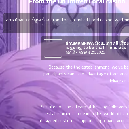
From the Unlimited Local casino, w
ตอน
ที่
ายน
อ่านมังงะ การ์ตูนเรื่อง From the Unlimited Local casino, we thin
6
ตอน
6
ที่
อ่านMANHWA มังงะเกาหลี เรื่องF
ายน
is going to be that – endless
7
026
ตอนที่
• ตุลาคม 29, 2025
ตอน
ที่
Because the the establishment, we’ve be
ายน
participants can take advantage of advanced
8
026
deliver an
ตอน
ที่
ายน
9
026
Situated of the a team of betting followers 
ตอน
establishment came into this world off an
ที่
designed customer support. I approved you to
ายน
10
026