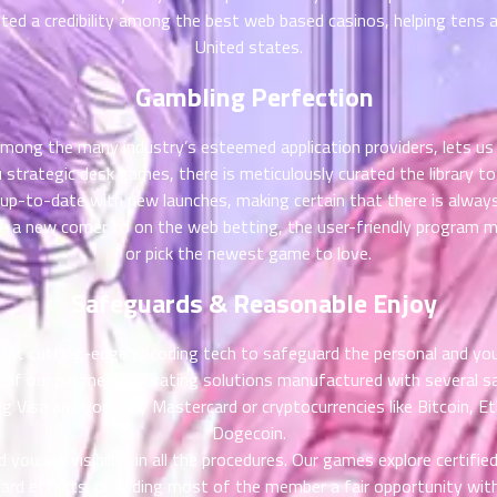
ted a credibility among the best web based casinos, helping tens 
United states.
Gambling Perfection
mong the many industry’s esteemed application providers, lets us 
 strategic desk games, there is meticulously curated the library to
y up-to-date with new launches, making certain that there is alwa
e a new comer to on the web betting, the user-friendly program m
or pick the newest game to love.
Safeguards & Reasonable Enjoy
ment cutting-edge encoding tech to safeguard the personal and you w
All of our payment operating solutions manufactured with several 
eg Visa and you may Mastercard or cryptocurrencies like Bitcoin, E
Dogecoin.
you will visibility in all the procedures. Our games explore certif
zard effects, providing most of the member a fair opportunity withi