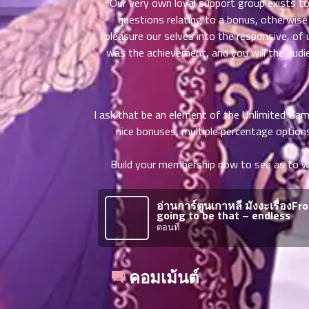
Our very own loyal support group exists t
ที่
questions relating to a bonus, otherwise 
าคม
I pleasure our selves into the responsive, of
21
was the achievement, and you will the audie
ตอน
6
ที่
าคม
22
I ask that be an element of the Unlimited Gam
ตอน
6
nice bonuses, multiple percentage option
ที่
าคม
Build your membership now to see as to wh
23
ตอน
6
ที่
อ่านการ์ตูนเกาหลี มังงะเรื่องFr
าคม
going to be that – endless
24
ตอนที่
ตอน
6
ที่
าคม
คอมเม้นต์
25
ตอน
6