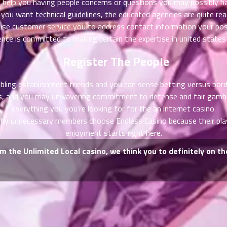
o help you having people concerns or questions you may possibly 
you want technical guidelines, the educated agencies are quite ready
 use customer service you to address contact information your posit
nce is committed to making certain the expertise in united states t
Register The People
bling establishment friends and you can sense betting versus border
s, and you may unwavering commitment to defense and fair gamble
everything you you’re looking for for the an internet casino.
y unnecessary members choose Endless Casino because their playi
enjoyment starts right here.
om the Unlimited Local casino, we think you to definitely on th