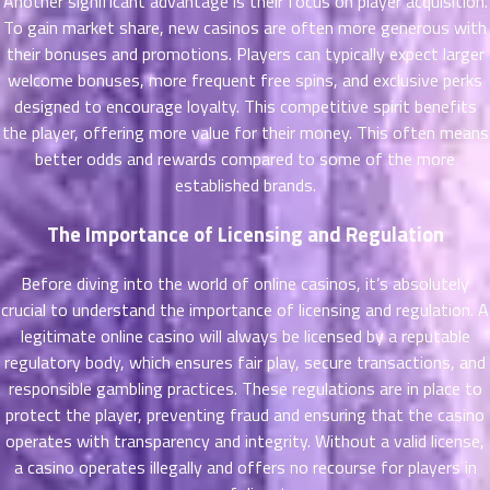
Another significant advantage is their focus on player acquisition.
ที่
To gain market share, new casinos are often more generous with
าคม
their bonuses and promotions. Players can typically expect larger
21
welcome bonuses, more frequent free spins, and exclusive perks
ตอน
6
designed to encourage loyalty. This competitive spirit benefits
ที่
the player, offering more value for their money. This often means
าคม
better odds and rewards compared to some of the more
22
established brands.
ตอน
6
ที่
The Importance of Licensing and Regulation
าคม
23
Before diving into the world of online casinos, it’s absolutely
ตอน
6
ที่
crucial to understand the importance of licensing and regulation. A
าคม
legitimate online casino will always be licensed by a reputable
24
regulatory body, which ensures fair play, secure transactions, and
ตอน
6
responsible gambling practices. These regulations are in place to
ที่
protect the player, preventing fraud and ensuring that the casino
าคม
operates with transparency and integrity. Without a valid license,
25
a casino operates illegally and offers no recourse for players in
ตอน
6