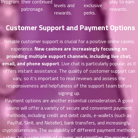
Program
their continued
play to earn
56
5
levels and
exclusive
ตอน
patronage.
rewards.
rewards.
perks.
ที่
ายน
Customer Support and Payment Options
57
5
ตอน
Reliable customer support is crucial for a positive online casino
ที่
experience.
New casinos are increasingly focusing on
ายน
58
providing multiple support channels, including live chat,
5
ตอน
email, and phone support
. Live chat is particularly popular, as it
ที่
offers instant assistance. The quality of customer support can
ายน
vary, so it’s important to read reviews and assess the
59
5
responsiveness and helpfulness of the support team before
ตอน
signing up.
ที่
Payment options are another essential consideration. A good
ายน
casino will offer a variety of secure and convenient payment
60
5
methods, including credit and debit cards, e-wallets (such as
ตอน
PayPal, Skrill, and Neteller), bank transfers, and increasingly,
ที่
cryptocurrencies. The availability of different payment methods
ายน
61
caters to a wider range of players and simplifies the process of
5