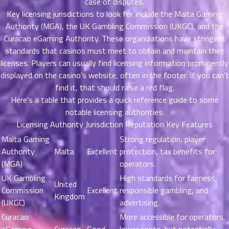
case of disputes.
ที่
Key licensing jurisdictions to look for include the Malta Gaming
าคม
Authority (MGA), the UK Gambling Commission (UKGC), and the
26
Curacao eGaming Authority. These organizations have stringent
ตอน
6
ที่
standards that casinos must meet to obtain and maintain their
าคม
licenses. Players can usually find licensing information prominently
27
displayed on the casino’s website, often in the footer. If you can’t
ตอน
6
find it, that should raise a red flag.
ที่
Here’s a table that provides a quick reference guide to some
าคม
notable licensing authorities:
28
Licensing Authority
Jurisdiction
Reputation
Key Features
ตอน
6
Malta Gaming
Strong regulation, player
ที่
Authority
Malta
Excellent
protection, tax benefits for
าคม
29
(MGA)
operators.
ตอน
6
UK Gambling
High standards for fairness,
United
ที่
Commission
Excellent
responsible gambling, and
Kingdom
าคม
(UKGC)
advertising.
30
Curacao
More accessible for operators,
ตอน
6
eGaming
Curacao
Good
lower costs, but potentially