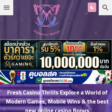
Chapter
List
1
หน้าแรก
ตอน
ที่
ายน
หมวดมังงะ
2
ตอน
ที่
รายชื่อมังงะ Romance
ายน
3
ตอน
เกาหลี
ที่
คม
4
26
Fresh Casino Thrills Explore a World of
ตอน
จีน
Modern Games, Mobile Wins & the best
ที่
คม
new online casino Bonus
5
26