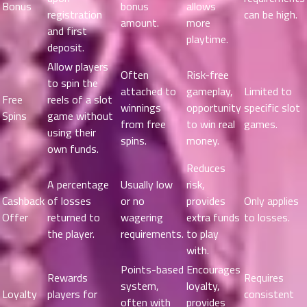
Bonus
bonus
allows
51
25
registration
can be high.
amount.
more
ตอน
and first
playtime.
ที่
deposit.
ายน
Allow players
52
5
Often
Risk-free
to spin the
ตอน
attached to
gameplay,
Limited to
Free
reels of a slot
ที่
winnings
opportunity
specific slot
Spins
game without
ายน
from free
to win real
games.
53
5
using their
spins.
money.
ตอน
own funds.
ที่
Reduces
ายน
A percentage
Usually low
risk,
54
5
Cashback
of losses
or no
provides
Only applies
ตอน
Offer
returned to
wagering
extra funds
to losses.
ที่
the player.
requirements.
to play
ายน
with.
55
5
ตอน
Points-based
Encourages
Rewards
Requires
ที่
system,
loyalty,
Loyalty
players for
consistent
ายน
often with
provides