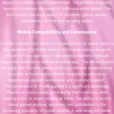
players in a realistic casino environment. This provides a greater
าคม
sense of immersion compared to traditional online games. The
36
interactivity and social aspect of live dealer games are key
ตอน
6
components of their ever-growing appeal.
ที่
าคม
Mobile Compatibility and Convenience
37
ตอน
6
ที่
In today’s mobile-first world, it’s essential that an online casino is
าคม
fully optimized for mobile devices. Most new casinos recognize
38
this and offer a seamless mobile gaming experience through
ตอน
6
responsive websites or dedicated mobile apps. This allows players
ที่
to enjoy their favorite games on the go, without compromising
าคม
on quality or functionality. Mobile compatibility extends to
39
registration, deposit, withdrawal, and customer support.
ตอน
6
The convenience of mobile gaming is a significant advantage.
ที่
Players can enjoy a quick game during their commute, while
าคม
waiting in line, or simply relaxing at home. The ability to access
40
casino games anytime, anywhere, has contributed to the
ตอน
6
ที่
increasing popularity of mobile casinos. A well-designed mobile