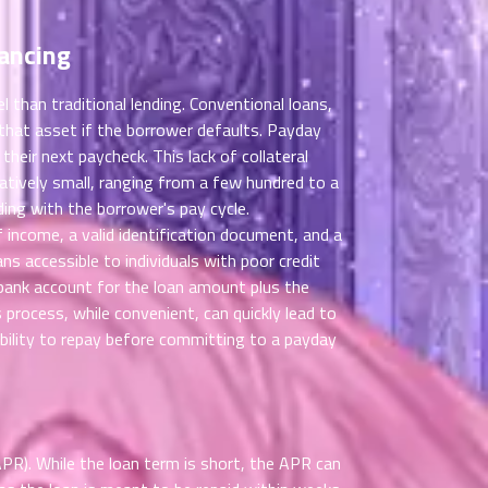
ancing
than traditional lending. Conventional loans,
 that asset if the borrower defaults. Payday
heir next paycheck. This lack of collateral
latively small, ranging from a few hundred to a
ing with the borrower's pay cycle.
f income, a valid identification document, and a
s accessible to individuals with poor credit
 bank account for the loan amount plus the
 process, while convenient, can quickly lead to
r ability to repay before committing to a payday
PR). While the loan term is short, the APR can