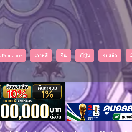
งะ Romance
เกาหลี
จีน
ญี่ปุ่น
จบแล้ว