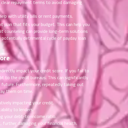
sh clear repayment terms to avoid damaging
elp with utility bills or rent payments.
t plan that fits your budget. This can help you
edit counseling can provide long-term solutions
e potentially detrimental cycle of payday loan
core
irectly impact your credit score. If you fail to
t to the credit bureaus. This can significantly
he future. Furthermore, repeatedly taking out
epay them on time.
tively impacting your credit.
bility to lenders.
ng your debt-to-income ratio.
 further damaging your financial health.