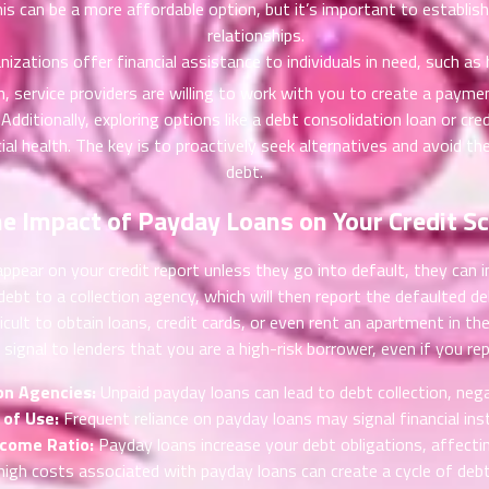
is can be a more affordable option, but it’s important to establi
relationships.
zations offer financial assistance to individuals in need, such as h
n, service providers are willing to work with you to create a paymen
 Additionally, exploring options like a debt consolidation loan or cr
l health. The key is to proactively seek alternatives and avoid th
debt.
e Impact of Payday Loans on Your Credit S
pear on your credit report unless they go into default, they can ind
debt to a collection agency, which will then report the defaulted deb
icult to obtain loans, credit cards, or even rent an apartment in t
signal to lenders that you are a high-risk borrower, even if you r
on Agencies:
Unpaid payday loans can lead to debt collection, nega
of Use:
Frequent reliance on payday loans may signal financial insta
come Ratio:
Payday loans increase your debt obligations, affecti
igh costs associated with payday loans can create a cycle of debt,