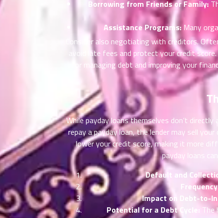
Borrowing from Friends or Family:
Th
ที่
าคม
26
Assistance Programs:
Many organi
ตอน
6
Consider also negotiating with creditors. Ofte
ที่
avoid late fees and protect your credit score.
าคม
for managing debt and improving your financia
27
ตอน
6
ที่
Th
าคม
28
While payday loans themselves don’t directly ap
ตอน
6
repay a payday loan, the lender may sell your 
ที่
lower your credit score, making it more diff
าคม
29
payday loans can 
ตอน
6
Default and Collecti
ที่
Frequency 
าคม
30
Impact on Debt-to-In
ตอน
6
Potential for a Debt Cycle:
The h