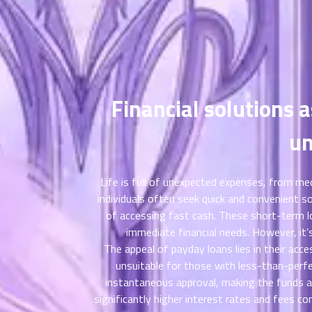
ตอน
ที่
าคม
11
ตอน
6
ที่
Financial solutions 
าคม
12
ตอน
6
un
ที่
าคม
13
Life is full of unexpected expenses, from med
ตอน
6
individuals often seek quick and convenient s
ที่
of accessing fast cash. These short-term lo
าคม
immediate financial needs. However, it’s
14
The appeal of payday loans lies in their acce
ตอน
6
unsuitable for those with less-than-perfe
ที่
instantaneous approval, making the funds av
าคม
significantly higher interest rates and fees c
15