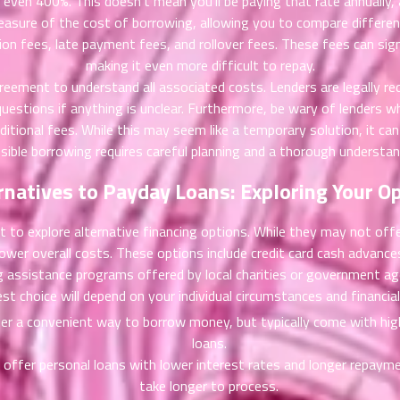
 even 400%. This doesn't mean you’ll be paying that rate annually, 
asure of the cost of borrowing, allowing you to compare differen
tion fees, late payment fees, and rollover fees. These fees can signi
making it even more difficult to repay.
greement to understand all associated costs. Lenders are legally re
uestions if anything is unclear. Furthermore, be wary of lenders w
tional fees. While this may seem like a temporary solution, it can q
sible borrowing requires careful planning and a thorough understan
rnatives to Payday Loans: Exploring Your O
nt to explore alternative financing options. While they may not o
er overall costs. These options include credit card cash advances
ng assistance programs offered by local charities or government ag
st choice will depend on your individual circumstances and financial
r a convenient way to borrow money, but typically come with high 
loans.
 offer personal loans with lower interest rates and longer repayme
take longer to process.