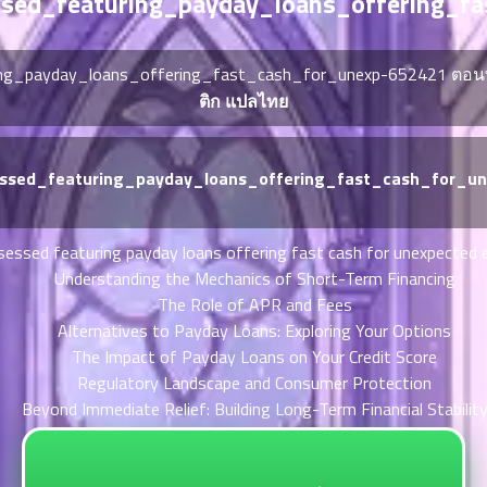
essed_featuring_payday_loans_offering_f
turing_payday_loans_offering_fast_cash_for_unexp-652421 ตอนท
ติก แปลไทย
ssessed_featuring_payday_loans_offering_fast_cash_for_u
ssessed featuring payday loans offering fast cash for unexpected
Understanding the Mechanics of Short-Term Financing
The Role of APR and Fees
Alternatives to Payday Loans: Exploring Your Options
The Impact of Payday Loans on Your Credit Score
Regulatory Landscape and Consumer Protection
Beyond Immediate Relief: Building Long-Term Financial Stabilit