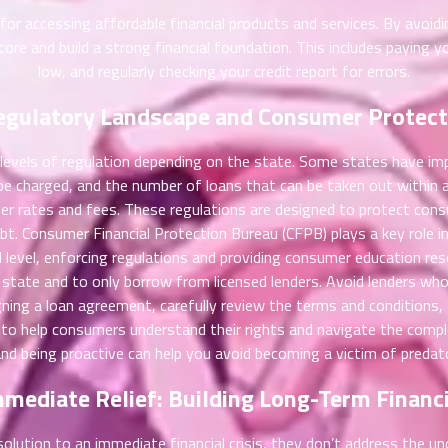
 for accessing affordable financial products and services. By avoi
core and build a strong financial foundation. This includes paying you
low, and regularly checking your credit report for errors.
egulatory Landscape and Consumer Protect
g levels of regulation depending on the state. Some states have im
 be charged, and the number of loans that can be taken out within 
gher rates and fees. These regulations are designed to protect con
ebt. Consumer Financial Protection Bureau (CFPB) plays a key role i
l level, enforcing regulations and providing consumer education res
r state and to only borrow from licensed lenders. Avoid lenders wh
ning a loan agreement, carefully review the terms and conditions, a
 to help consumers understand their rights and navigate the comple
nd being proactive can help you avoid becoming a victim of predato
mediate Relief: Building Long-Term Financia
ution to an immediate financial crisis, they don’t address the under