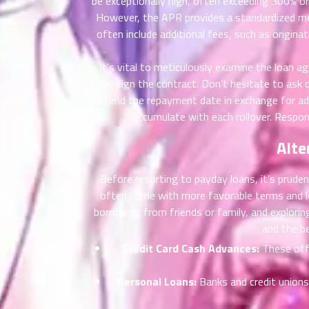
be exceptionally high, often exceeding 300% or
ที่
However, the APR provides a standardized me
าคม
often include additional fees, such as origina
21
ตอน
6
It’s vital to meticulously examine the loan a
ที่
you sign the contract. Don’t hesitate to ask q
าคม
extend the repayment date in exchange for addi
22
accumulate with each rollover. Respon
ตอน
6
ที่
Alte
าคม
23
Before resorting to payday loans, it’s prude
ตอน
6
ที่
often come with more favorable terms and low
าคม
borrowing from friends or family, and explori
24
and the be
ตอน
6
Credit Card Cash Advances:
These offe
ที่
าคม
Personal Loans:
Banks and credit unions
25
ตอน
6