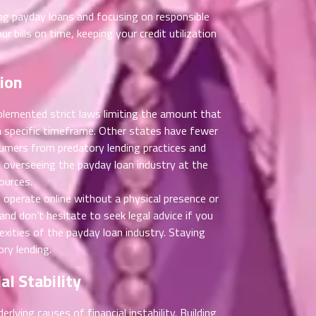
ding payday loans and focusing on responsible
r bills on time, keeping your credit utilization
ion
plemented strict laws limiting the amount that
a specific timeframe. Other states have fewer
sumers from predatory lending practices and
n overseeing the payday loan industry at the
ources.
o operate online without a physical presence or
nd don’t hesitate to seek legal advice if you
xities of the payday loan industry. Staying
ry lending.
l Stability
lying causes of financial instability. Building