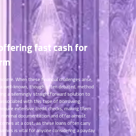
ffering fast cash for
erm
income. When these financial challenges arise,
a well-known, though often debated, method
ring a seemingly straightforward solution to
s associated with this type of borrowing.
d require extensive credit checks, making them
ire minimal documentation and offer almost
 comes at a cost, as these loans often carry
namics is vital for anyone considering a payday