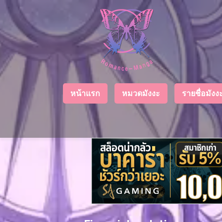
Chapter
List
1
ตอน
ที่
ายน
2
หน้าแรก
หมวดมังงะ
รายชื่อมัง
ตอน
ที่
ายน
3
ตอน
ที่
คม
4
26
ตอน
ที่
คม
5
26