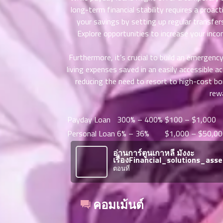
าคม
long-term financial stability requires a proa
36
your savings by setting up regular transfer
ตอน
6
Explore opportunities to increase your incom
ที่
าคม
Furthermore, it’s crucial to build an emergen
37
living expenses saved in an easily accessible a
ตอน
6
reducing the need to resort to high-cost bo
ที่
rewa
าคม
38
ตอน
6
Payday Loan
300% – 400%
$100 – $1,000
ที่
Personal Loan
6% – 36%
$1,000 – $50,0
าคม
39
อ่านการ์ตูนเกาหลี มังงะ
เรื่องFinancial_solutions_a
ตอน
6
ตอนที่
ที่
าคม
40
คอมเม้นต์
ตอน
6
ที่