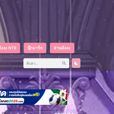
มังงะ NTR
บุ๊กมาร์ก
อ่านมังงะ