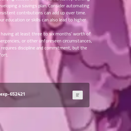
developing a savings plan. Consider automating
nsistent contributions can add up over time.
r education or skills can also lead to higher
 having at least three to six months’ worth of
 emergencies, or other unforeseen circumstances,
s requires discipline and commitment, but the
fort.
nexp-652421