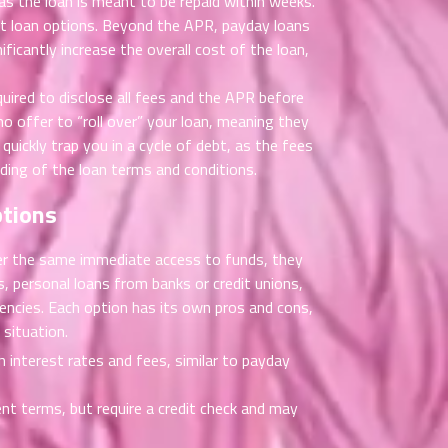
as the loan is meant to be repaid within weeks.
t loan options. Beyond the APR, payday loans
ficantly increase the overall cost of the loan,
quired to disclose all fees and the APR before
ho offer to “roll over” your loan, meaning they
uickly trap you in a cycle of debt, as the fees
ding of the loan terms and conditions.
ptions
ffer the same immediate access to funds, they
, personal loans from banks or credit unions,
encies. Each option has its own pros and cons,
 situation.
interest rates and fees, similar to payday
nt terms, but require a credit check and may