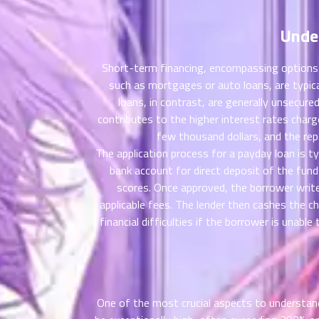
ตอน
6
ที่
Unde
าคม
16
ตอน
6
Short-term financing, encompassing options l
ที่
such as mortgages or auto loans, are typica
าคม
loans, in contrast, are generally unsecure
17
contributes to the higher interest rates charg
ตอน
6
few thousand dollars, and the rep
ที่
The application process for a payday loan is ty
าคม
bank account for direct deposit of the fund
18
scores. Once approved, the borrower write
ตอน
6
applicable fees. The lender then cashes the ch
ที่
financial difficulties if the borrower is unabl
าคม
19
ตอน
6
ที่
าคม
20
One of the most crucial aspects to understand
ตอน
6