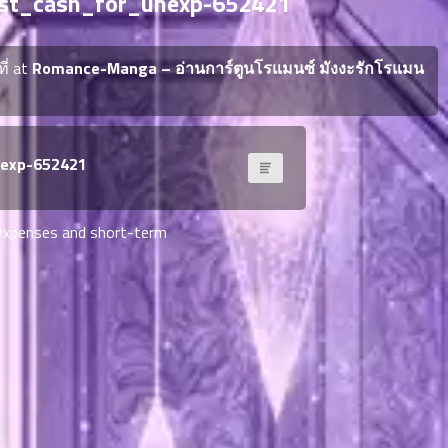
ast_cash_for_unexp-652421
ี่ at
Romance-Manga – อ่านการ์ตูนโรแมนซ์ มังงะรักโรแมน
nexp-652421
 expenses and short-term
y