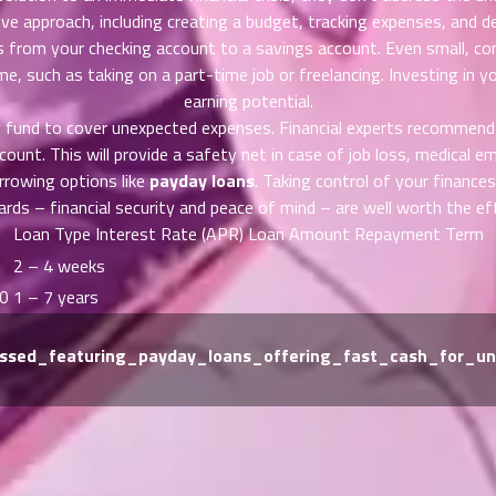
ctive approach, including creating a budget, tracking expenses, and 
s from your checking account to a savings account. Even small, co
e, such as taking on a part-time job or freelancing. Investing in you
earning potential.
cy fund to cover unexpected expenses. Financial experts recommend
ccount. This will provide a safety net in case of job loss, medical
rrowing options like
payday loans
. Taking control of your finance
rds – financial security and peace of mind – are well worth the ef
Loan Type
Interest Rate (APR)
Loan Amount
Repayment Term
2 – 4 weeks
00
1 – 7 years
ssessed_featuring_payday_loans_offering_fast_cash_for_u