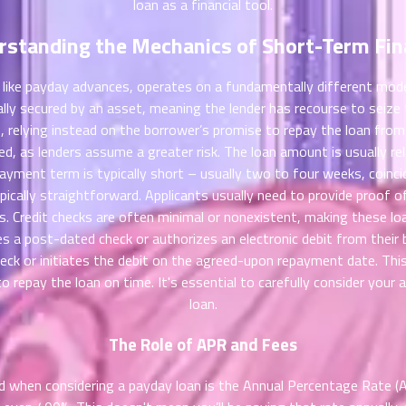
loan as a financial tool.
rstanding the Mechanics of Short-Term Fin
ike payday advances, operates on a fundamentally different model 
lly secured by an asset, meaning the lender has recourse to seize
d, relying instead on the borrower’s promise to repay the loan from t
ed, as lenders assume a greater risk. The loan amount is usually re
ayment term is typically short – usually two to four weeks, coincid
pically straightforward. Applicants usually need to provide proof o
s. Credit checks are often minimal or nonexistent, making these loan
s a post-dated check or authorizes an electronic debit from their
eck or initiates the debit on the agreed-upon repayment date. This
e to repay the loan on time. It's essential to carefully consider you
loan.
The Role of APR and Fees
 when considering a payday loan is the Annual Percentage Rate (A