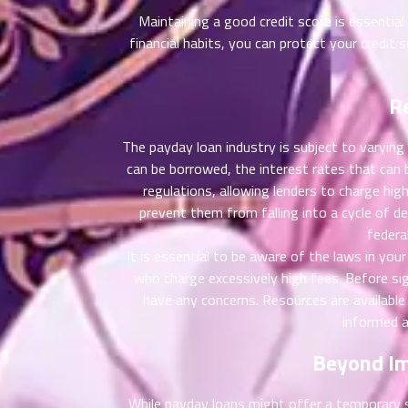
ที่
Maintaining a good credit score is essential
าคม
31
financial habits, you can protect your credit s
ตอน
6
ที่
R
าคม
32
ตอน
6
The payday loan industry is subject to varyin
ที่
can be borrowed, the interest rates that can
าคม
regulations, allowing lenders to charge hi
33
prevent them from falling into a cycle of d
ตอน
6
federa
ที่
It is essential to be aware of the laws in you
าคม
who charge excessively high fees. Before sig
34
have any concerns. Resources are available
ตอน
6
informed a
ที่
าคม
Beyond Im
35
ตอน
6
ที่
While payday loans might offer a temporary sol