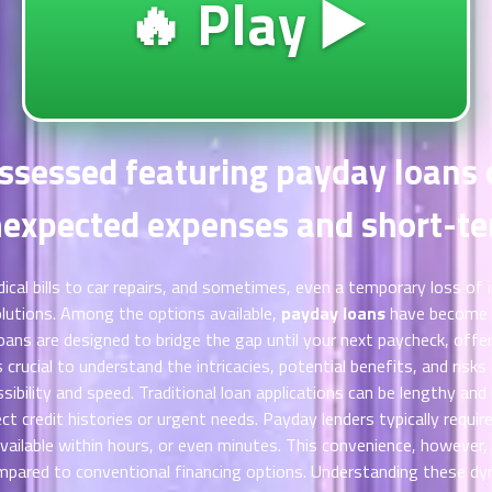
🔥 Play ▶️
assessed featuring payday loans o
expected expenses and short-t
ical bills to car repairs, and sometimes, even a temporary loss of 
olutions. Among the options available,
payday loans
have become 
ans are designed to bridge the gap until your next paycheck, offe
 crucial to understand the intricacies, potential benefits, and risk
ssibility and speed. Traditional loan applications can be lengthy an
ct credit histories or urgent needs. Payday lenders typically requ
ailable within hours, or even minutes. This convenience, however,
ompared to conventional financing options. Understanding these dy