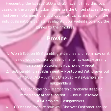
ที่
Frequently, the latest AGCO and iGO haven’t fined this local
าคม
casino. In the united kingdom therefore the United states, there
26
had been T&Cs questions. Although not, Canadians living in the
ตอน
6
individuals nations can still availability your website to enjoy the
ที่
games to their mobiles.
าคม
27
Provide
ตอน
6
ที่
าคม
Won $156, on 888 gambling enterprise and from now on it
28
is not would you like to spend me, what exactly are my
ตอน
6
personal solutions!? : r/gambling – reddit
ที่
888 Gambling establishment – Postponed Withdrawal out
าคม
of 1900 CAD – Ailment Unsolved – AskGamblers –
29
askgamblers
ตอน
6
888 Local casino – Membership randomly disabled
ที่
immediately after successful – Issue Unsolved –
าคม
30
AskGamblers – askgamblers
ตอน
6
888casino Product reviews | Discover Customer service