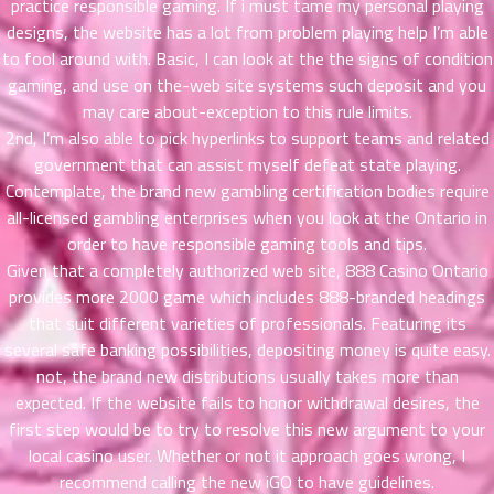
practice responsible gaming. If i must tame my personal playing
ที่
designs, the website has a lot from problem playing help I’m able
าคม
to fool around with. Basic, I can look at the the signs of condition
21
gaming, and use on the-web site systems such deposit and you
ตอน
6
may care about-exception to this rule limits.
ที่
2nd, I’m also able to pick hyperlinks to support teams and related
าคม
government that can assist myself defeat state playing.
22
ตอน
Contemplate, the brand new gambling certification bodies require
6
ที่
all-licensed gambling enterprises when you look at the Ontario in
าคม
order to have responsible gaming tools and tips.
23
Given that a completely authorized web site, 888 Casino Ontario
ตอน
6
provides more 2000 game which includes 888-branded headings
ที่
that suit different varieties of professionals. Featuring its
าคม
several safe banking possibilities, depositing money is quite easy.
24
not, the brand new distributions usually takes more than
ตอน
6
expected. If the website fails to honor withdrawal desires, the
ที่
first step would be to try to resolve this new argument to your
าคม
local casino user. Whether or not it approach goes wrong, I
25
ตอน
recommend calling the new iGO to have guidelines.
6