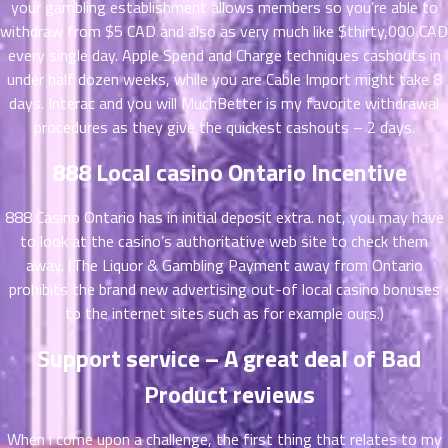
your gambling establishment allows members so you’re able to
ตอน
withdraw from $5 CAD and also as very much like $thirty,000 CAD
ที่
every single day. Apple Spend and Charge techniques cashouts in
าคม
11
under half dozen weeks, while you are Cable Import might take 8
ตอน
6
days. Interac and you will MuchBetter is my favorite withdrawal
ที่
procedures as they give the quickest cashouts – 2 days.
าคม
12
888 Local casino Ontario Incentive
ตอน
6
ที่
888 Casino Ontario has in initial deposit extra. not, you may have
าคม
to look at the casino’s authoritative web site to check them
13
away. (The Liquor & Gambling Payment away from Ontario
ตอน
6
prohibits the brand new advertising out-of local casino bonuses
ที่
to the internet sites such as for example ours.)
าคม
14
Support service – A great deal of Bad
ตอน
6
ที่
Product reviews
าคม
15
When i come upon a challenge, the first thing that relates to my