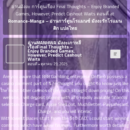
ญี่ปุ่น
ตอน
อ่านมังงะ การ์ตูนเรื่อง Final Thoughts – Enjoy Branded
ที่
Games, However, Predict Cashout Waits ตอนที่ at
ายน
Romance-Manga – อ่านการ์ตูนโรแมนซ์ มังงะรักโรแมน
จบแล้ว
6
ติก แปลไทย
ตอน
6
ที่
มังงะ NTR
อ่านMANHWA มังงะเกาหลี
ายน
เรื่องFinal Thoughts –
7
Enjoy Branded Games,
026
However, Predict Cashout
ตอน
Waits
ที่
บุ๊กมาร์ก
ตอนที่
• ตุลาคม 29, 2025
ายน
8
Are you aware that 888 Gambling enterprise Ontario possess a
026
ตอน
casino payment part of %? I thought you ought to know just like
อ่านมังงะ
ที่
the most other casinos offer much straight down pricing! On this
ายน
website, I will deposit playing with all 6 readily available financial
9
026
selection: Charge card, Apple Shell out, MuchBetter, Paysafecard,
ตอน
Charge, and you will Interac.
ที่
With lowest places start from the $10 CAD, I could start winning
ายน
contests which have a low finances. Furthermore worth detailing
10
026