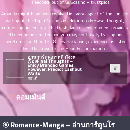
ที่
Feedback out of 888casino – trustpilot
าคม
31
Amanda might have been involved in every aspect of the content
ตอน
6
writing at the Top10Casinos in addition to browse, thought,
ที่
composing and editing. The fresh dynamic environment provides
าคม
leftover her interested and you may continually training and
32
therefore in addition to 18+ years iGaming experience assisted
ตอน
6
drive their own to the Head Editor character.
ที่
อ่านการ์ตูนเกาหลี มังงะ
าคม
เรื่องFinal Thoughts –
33
Enjoy Branded Games,
However, Predict Cashout
ตอน
6
Waits
ที่
ตอนที่
าคม
34
คอมเม้นต์
ตอน
6
ที่
าคม
35
ตอน
6
Romance-Manga – อ่านการ์ตูนโร
ที่