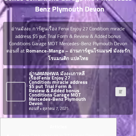
ญี่ปุ่น
ตอน
Benz Plymouth Devon
ที่
ายน
จบแล้ว
6
อ่านมังงะ การ์ตูนเรื่อง Fenix Enjoy 27 Condition: miracle
ตอน
6
address $5 put Trial Form & Review & Added bonus
ที่
Conditions Garage MOT Mercedes-Benz Plymouth Devon
มังงะ NTR
ายน
ตอนที่ at
Romance-Manga – อ่านการ์ตูนโรแมนซ์ มังงะรัก
7
026
โรแมนติก แปลไทย
ตอน
ที่
บุ๊กมาร์ก
ายน
อ่านMANHWA มังงะเกาหลี
เรื่องFenix Enjoy 27
8
026
Condition: miracle address
ตอน
$5 put Trial Form &
อ่านมังงะ
Review & Added bonus
ที่
Conditions Garage MOT
Mercedes-Benz Plymouth
ายน
Devon
9
026
ตอนที่
• ตุลาคม 7, 2025
ตอน
ที่
Articles
ายน
10
026
Fenix Take pleasure in 27 Luxury Demo on