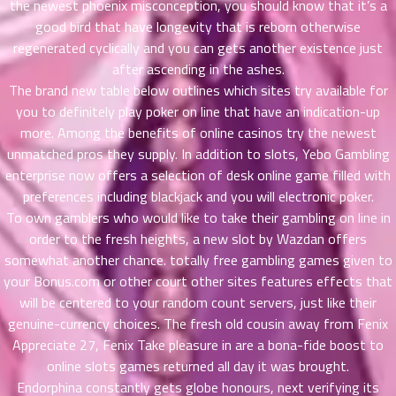
ที่
the newest phoenix misconception, you should know that it’s a
าคม
good bird that have longevity that is reborn otherwise
31
regenerated cyclically and you can gets another existence just
ตอน
6
after ascending in the ashes.
ที่
The brand new table below outlines which sites try available for
าคม
you to definitely play poker on line that have an indication-up
32
more. Among the benefits of online casinos try the newest
ตอน
6
unmatched pros they supply. In addition to slots, Yebo Gambling
ที่
enterprise now offers a selection of desk online game filled with
าคม
33
preferences including blackjack and you will electronic poker.
ตอน
6
To own gamblers who would like to take their gambling on line in
ที่
order to the fresh heights, a new slot by Wazdan offers
าคม
somewhat another chance. totally free gambling games given to
34
your Bonus.com or other court other sites features effects that
ตอน
6
will be centered to your random count servers, just like their
ที่
genuine-currency choices. The fresh old cousin away from Fenix
าคม
Appreciate 27, Fenix Take pleasure in are a bona-fide boost to
35
online slots games returned all day it was brought.
ตอน
6
Endorphina constantly gets globe honours, next verifying its
ที่