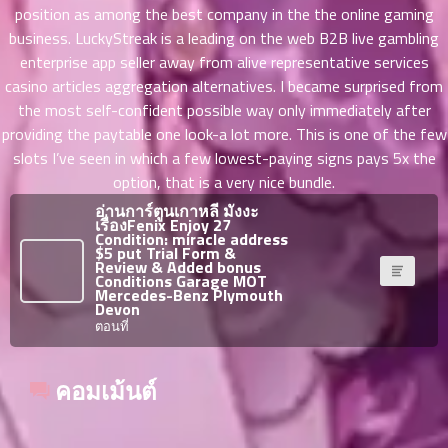
position as among the best company in the the online gaming
าคม
36
business. LuckyStreak is a leading on the web B2B live gambling
ตอน
6
enterprise app seller away from alive representative services
ที่
casino articles aggregation alternatives. I became surprised from
าคม
the most self-confident possible way only immediately after
37
providing the paytable one look-a lot more. This is one of the few
ตอน
6
slots I’ve seen in which a few lowest-paying signs pays 5x the
ที่
option, that is a very nice bundle.
าคม
อ่านการ์ตูนเกาหลี มังงะ
38
เรื่องFenix Enjoy 27
ตอน
6
Condition: miracle address
$5 put Trial Form &
ที่
Review & Added bonus
Conditions Garage MOT
าคม
Mercedes-Benz Plymouth
39
Devon
ตอน
6
ตอนที่
ที่
าคม
คอมเม้นต์
40
ตอน
6
ที่