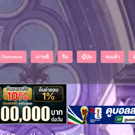
งะ Romance
เกาหลี
จีน
ญี่ปุ่น
จบแล้ว