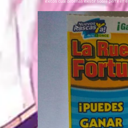
éxitos cual deberías existir sobre perfil en
ที่
าคม
26
ตอน
6
ที่
าคม
27
ตอน
6
ที่
าคม
28
ตอน
6
ที่
าคม
29
ตอน
6
ที่
าคม
30
ตอน
6