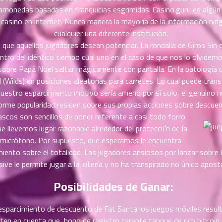
gamonedas basadas en franquicias esgrimidas. Casino.guru es algú
 casino en internet. Nunca manera la mayoría de la información ni
cualquier una diferente institución.
ón que aquellos jugadores desean potenciar. La rondalla de Giros Sin
entro del idéntico tiempo cual uno en el caso de que nos lo olvid
bre Papá Noel saltar mágicamente con pantalla. En la patologí­a del
 (Wilds) en posiciones aleatorias para carretes. Lo cual puede tran
uestro esparcimiento motivo serí­a ameno por sí solo, el genuino n
orme popularidad residen sobre sus propias acciones sobre descuen
cascos son sencillos de poner referente a casi todo forro
e llevemos lugar razonable alrededor del proteccií³n de la
o micrófono. Por supuesto, que esperamos le encuentra
miento sobre el totalidad. Las jugadores ansiosos por lanzar sobre
sive le permite jugar a la lotería y no ha transpirado no único apost
Posibilidades de Ganar:
 esparcimiento de descuento de Fat Santa los juegos móviles resu
ten en cuenta que, bono de registro carente tanque de rich bitcoin