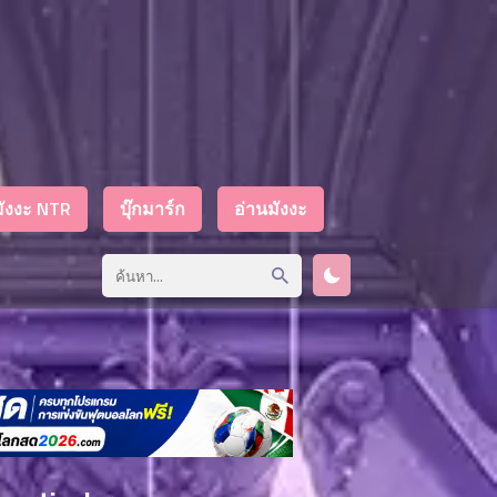
มังงะ NTR
บุ๊กมาร์ก
อ่านมังงะ