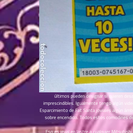
ที่
าคม
31
ตอน
6
ที่
าคม
32
ตอน
6
ที่
าคม
33
ตอน
6
ที่
าคม
34
últimos pueden designar si quieren desa
ตอน
6
imprescindibles. Igualmente tengo algún video
ที่
Esparcimiento de Fat Santa joviales algún ámbit
าคม
sobre encendido. Todos estos comodines de b
35
ตอน
6
ที่
Eso es igual en lastre a cualquier Mitsubi