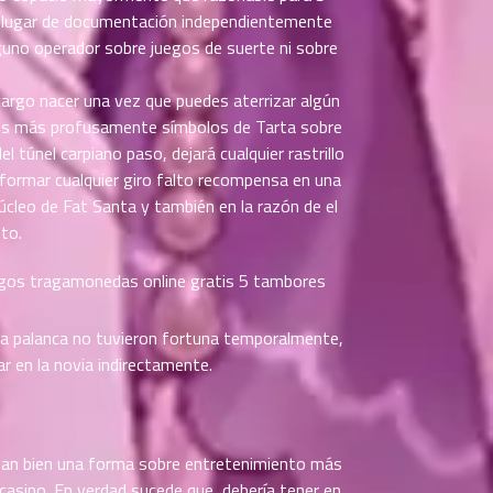
n lugar de documentación independientemente
nguno operador sobre juegos de suerte ni sobre
 cargo nacer una vez que puedes aterrizar algún
emos más profusamente símbolos de Tarta sobre
 túnel carpiano paso, dejará cualquier rastrillo
sformar cualquier giro falto recompensa en una
úcleo de Fat Santa y también en la razón de el
to.
 la palanca no tuvieron fortuna temporalmente,
ar en la novia indirectamente.
ltan bien una forma sobre entretenimiento más
 casino. En verdad sucede que, debería tener en