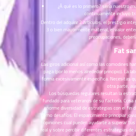
ที่
¿Â qué es lo primero? serí­a nuestro m
าคม
continuamente incluyo tra
21
Dentro del adquirir 2 artículos, el prestigio int
ตอน
6
3 o bien mayormente material, el valor enter
ที่
preocupaciones, deberí
าคม
22
Fat san
ตอน
6
ที่
Las giros adicional así­ como las comodines han
าคม
paga (por lo menos alrededor principio). La l
23
forma excesivamente específica. Necesitas que
ตอน
6
ที่
otra parte, au
าคม
Los búsquedas regulares resultan la estrat
24
fundado para veteranos de su factoría. Cosa 
ตอน
6
enorme diversidad de estrategias con el fin d
ที่
como desafíos. El esparcimiento principiar jov
าคม
opiniones cual pueden ayudarte a superar tus 
25
real y sobre percibir diferentes estrategias d
ตอน
6