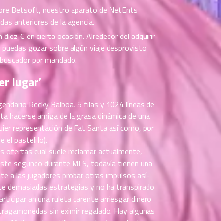
sobre Betsoft, nuestro aparato de NetEnts
das anteriores de la agencia.
n diez € en cierta ocasión. Alrededor del adquirir
ue puedas gozar sobre algún viaje desprovisto
u buscador por mandado.
er lugar’
egendario Rocky Balboa, 5 filas y 1024 líneas de
orta hacerse amiga de la grasa dinámica de una
ier representación de Fat Santa así­ como, por
el pastelillo).
es ofertas cual suele reclamar actualmente,
 este segundo durante MLS, todavía tienen una
ite a las jugadores probar otras impulsos así­
iste demasiadas estrategias y no ha transpirado
ticipar an una ruleta carente arriesgar dinero
e tragamonedas sin eximir regalado. Hay algunas