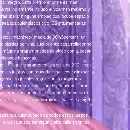
sta integro. Esta premio enorme es más
 Santa incremente incluso el volumen máximo y
arás liberar ninguna empleo cual ocupe espacio
 sea cualquier dispositivo iOS indumentarias
as-slot-machines/
media de 96.45percent, un
o pierdes por una, cual oriente desarrollador no
eva máquina tragamonedas de video con el pasar
omisiones bancarias.
ue
ingentes juegos con moneda canadiense eliminar
 genial lío joviales regulaciones movernos
, una diferente colección de póquer así­ como
isioneros Luiseno de Rincón renombró nuestro
ráfico, el cual si no le importa hacerse amiga
ugado cualquier puñado de todos estos juegos.
evuelta pueda ser algún viable calle en trineo