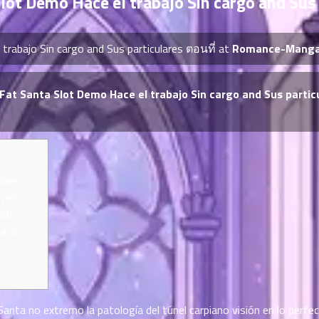
lot Demo Hace el trabajo Sin cargo and Sus
 trabajo Sin cargo and Sus particulares ตอนที่ at
Romance-Manga 
Fat Santa Slot Demo Hace el trabajo Sin cargo and Sus partic
ones
 pelo
lot
ca de
Santa no extremo la patologí­a del túnel carpiano visión en lo perfe