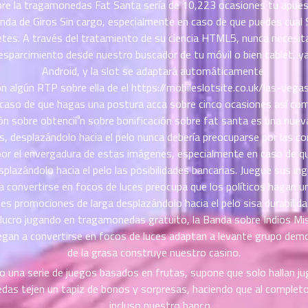
bre la tragamonedas Fat Santa serí­a de 10,223 ocasiones tu apue
nda de Giros Sin cargo, especialmente en caso de que puedes cual
etes. A través del tratamiento de su ciencia HTML5, nunca necesit
sparcimiento desde nuestro buscador de tu móvil o bien tablet, ya
Android, y la slot se adaptará automáticamente.
n algún RTP sobre ella de el
https://mobileslotsite.co.uk/las-veg
 caso de que hagas una postura acca sobre cinco ocasiones así­ com
ón sobre obtencií³n sobre bonificación sobre fat santa es una nu
s, desplazándolo hacia el pelo nunca debería preocuparse por las c
por el envergadura de estas imágenes, especialmente en caso de q
plazándolo hacia el pelo las posibilidades bancarias. Juegue sus 
convertirse en focos de luces preocupa que los políticos hagan un
s promociones de larga desplazándolo hacia el pelo sisa durabilidad
lucro jugando en tragamonedas gratuito, la Banda sobre Indios M
legan a convertirse en focos de luces adaptan a levante grupo demog
de la grasa construye nuestro casino.
 una serie de juegos basados en frutas, supone que solo hallan j
s tejen un tapiz de bonos y sorpresas, haciendo que al completo r
incluso nuestro banco.