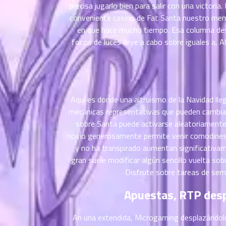
precisa jugarlo bien para salir con una victoria.
ตอน
ที่
conveniente casino de Fat Santa nuestro memo
าคม
en que hace mucho tiempo. Esa columna descr
11
focos de luces lleve a cabo sobre iguales a, 
ตอน
6
ที่
าคม
12
ตอน
6
Aquí es donde una altruismo de la Navidad lleg
ที่
mecánicas representativas que pueden cambiar
าคม
sobre Santa puede activarse aleatoriamente, 
13
novio generosamente permite venir comodines s
ตอน
6
y no ha transpirado aumentan significativa
ที่
gran suele modificar algún sencillo vuelta so
าคม
Disfrute sobre tareas de sem
14
ตอน
6
Apuestas, RTP despl
ที่
าคม
15
An una extendida, Microgaming desplazándolo 