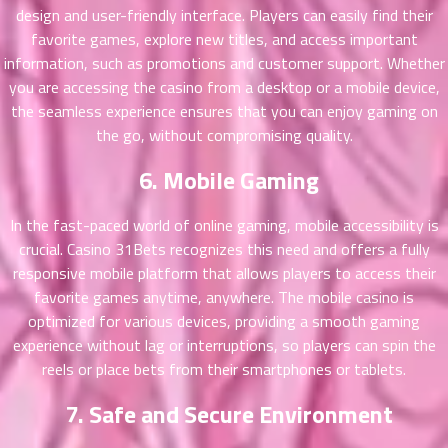
ที่
design and user-friendly interface. Players can easily find their
าคม
favorite games, explore new titles, and access important
31
information, such as promotions and customer support. Whether
ตอน
6
you are accessing the casino from a desktop or a mobile device,
ที่
the seamless experience ensures that you can enjoy gaming on
าคม
32
the go, without compromising quality.
ตอน
6
6. Mobile Gaming
ที่
าคม
33
In the fast-paced world of online gaming, mobile accessibility is
ตอน
6
crucial. Casino 31Bets recognizes this need and offers a fully
ที่
responsive mobile platform that allows players to access their
าคม
favorite games anytime, anywhere. The mobile casino is
34
optimized for various devices, providing a smooth gaming
ตอน
6
experience without lag or interruptions, so players can spin the
ที่
reels or place bets from their smartphones or tablets.
าคม
35
7. Safe and Secure Environment
ตอน
6
ที่