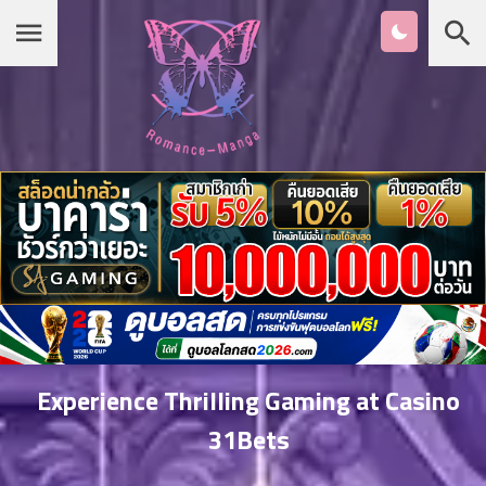
Chapter
List
1
หน้าแรก
ตอน
ที่
ายน
หมวดมังงะ
2
ตอน
ที่
รายชื่อมังงะ Romance
ายน
3
ตอน
เกาหลี
ที่
คม
4
26
Experience Thrilling Gaming at Casino
ตอน
จีน
31Bets
ที่
คม
5
26