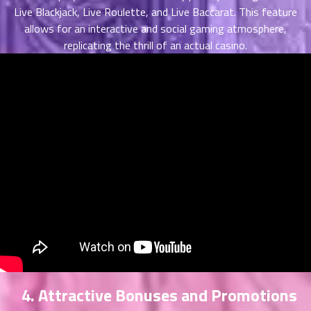
Live Blackjack, Live Roulette, and Live Baccarat. This feature
ที่
allows for an interactive and social gaming atmosphere,
าคม
21
replicating the thrill of an actual casino.
ตอน
6
ที่
าคม
22
ตอน
6
ที่
าคม
23
ตอน
6
ที่
าคม
24
ตอน
6
ที่
าคม
25
4. Attractive Bonuses and Promotions
ตอน
6