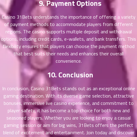
9. Payment Options
าคม
41
ตอน
6
Casino 31Bets understands the importance of offering a variety
ที่
of payment methods to accommodate players from different
นธ์
regions. The casino supports multiple deposit and withdrawal
42
26
options, including credit cards, e-wallets, and bank transfers. This
ตอน
flexibility ensures that players can choose the payment method
ที่
that best suits their needs and enhances their overall
นธ์
convenience.
43
26
ตอน
10. Conclusion
ที่
นธ์
In conclusion, Casino 31Bets stands out as an exceptional online
44
26
gaming destination. With its diverse game selection, attractive
ตอน
bonuses, immersive live casino experience, and commitment to
ที่
player safety, it has become a top choice for both new and
นธ์
45
26
seasoned players. Whether you are looking to enjoy a casual
ตอน
gaming session or aim for big wins, 31Bets offers the perfect
ที่
blend of excitement and entertainment. Join today and discover
นธ์