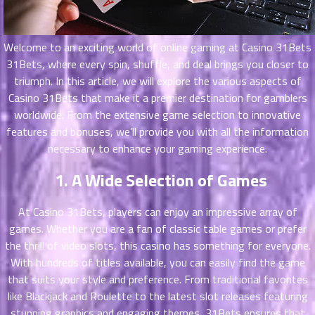
ตอน
ที่
าคม
Welcome to an exciting world of online gaming at Casino 31Bets
11
31Bets
, where every spin, shuffle, and deal brings you closer to
ตอน
6
triumph. In this article, we will explore the various aspects of
ที่
Casino 31Bets that make it a premier destination for gamblers
าคม
worldwide. From the extensive game selection to innovative
12
features and bonuses, we’ll provide you with all the information
ตอน
6
ที่
necessary to enhance your gaming experience.
าคม
1. A Wide Selection of Games
13
ตอน
6
ที่
At Casino 31Bets, players can enjoy an impressive array of
าคม
games. Whether you are a fan of classic table games or prefer
14
the thrill of video slots, this casino has something for everyone.
ตอน
6
With hundreds of titles available, you can easily find the game
ที่
that suits your style and preference. From traditional favorites
าคม
like Blackjack and Roulette to the latest slot releases featuring
15
stunning graphics and engaging themes, 31Bets ensures that