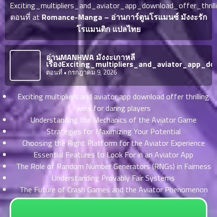
ญี่ปุ่น
Exciting_multipliers_and_aviator_app_download_offer_thril
ตอน
ตอนที่ at
Romance-Manga – อ่านการ์ตูนโรแมนซ์ มังงะรัก
ที่
โรแมนติก แปลไทย
ายน
จบแล้ว
6
ตอน
6
อ่านMANHWA มังงะเกาหลี
ที่
เรื่องExciting_multipliers_and_aviator_app_d
มังงะ NTR
ตอนที่
• กรกฎาคม 9, 2026
ายน
7
026
ตอน
Exciting multipliers and aviator app download offer thrilling
ที่
บุ๊กมาร์ก
wins for daring players
ายน
Understanding the Mechanics of the Aviator Game
8
026
Strategies for Maximizing Your Potential
ตอน
อ่านมังงะ
Choosing the Right Platform for the Aviator Experience
ที่
Essential Features to Look For in an Aviator App
ายน
The Role of Random Number Generators (RNGs) in Fairness
9
026
Understanding Provably Fair Systems
ตอน
The Future of Crash Games and the Aviator Phenomenon
ที่
ายน
10
026