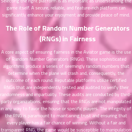
Selecting the right platform is as important as understanding the
46
26
game itself. A secure, reliable, and feature-rich platform can
ตอน
significantly enhance your enjoyment and provide peace of mind.
ที่
The Role of Random Number Generators
นธ์
47
6
(RNGs) in Fairness
ตอน
ที่
A core aspect of ensuring fairness in the Aviator game is the use
นธ์
48
6
of Random Number Generators (RNGs). These sophisticated
ตอน
algorithms produce a series of seemingly random numbers that
ที่
determine when the plane will crash and, consequently, the
นธ์
outcome of each round. Reputable platforms utilize certified
49
6
RNGs that are independently tested and audited to verify their
ตอน
randomness and impartiality. These audits are conducted by third-
ที่
party organizations, ensuring that the RNGs are not manipulated
นธ์
in any way to favor the house or specific players. The integrity of
50
6
the RNG is paramount to maintaining trust and ensuring that
ตอน
every player has a fair chance of winning. Without a fair and
ที่
transparent RNG, the game would be susceptible to manipulation
าคม