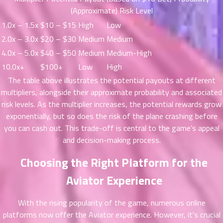
ที่
(Approximate)
Risk Level
าคม
31
1.0x – 1.5x
$10 – $15
High
Low
ตอน
6
2.0x – 3.0x
$20 – $30
Medium
Medium
ที่
4.0x – 5.0x
$40 – $50
Medium
Medium-High
าคม
10.0x+
$100+
Low
High
32
ตอน
6
The table above illustrates the potential payouts at different
ที่
multipliers, alongside their approximate probability and associated
าคม
risk levels. As the multiplier increases, the potential rewards grow
33
exponentially, but so does the risk of the plane crashing before
ตอน
6
you can cash out. This trade-off is central to the game’s appeal
ที่
and decision-making process.
าคม
34
Choosing the Right Platform for the
ตอน
6
ที่
Aviator Experience
าคม
35
With the rising popularity of the game, numerous online
ตอน
6
platforms now offer the Aviator experience. However, it's crucial
ที่