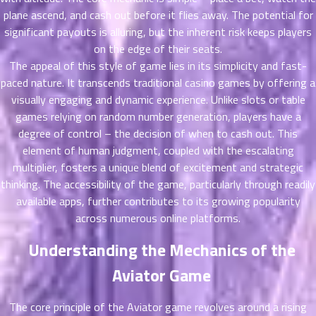
ตอน
6
plane ascend, and cash out before it flies away. The potential for
ที่
significant payouts is alluring, but the inherent risk keeps players
าคม
on the edge of their seats.
16
ตอน
The appeal of this style of game lies in its simplicity and fast-
6
ที่
paced nature. It transcends traditional casino games by offering a
าคม
visually engaging and dynamic experience. Unlike slots or table
17
games relying on random number generation, players have a
ตอน
6
degree of control – the decision of when to cash out. This
ที่
element of human judgment, coupled with the escalating
าคม
multiplier, fosters a unique blend of excitement and strategic
18
thinking. The accessibility of the game, particularly through readily
ตอน
6
available apps, further contributes to its growing popularity
ที่
across numerous online platforms.
าคม
19
Understanding the Mechanics of the
ตอน
6
ที่
Aviator Game
าคม
20
The core principle of the Aviator game revolves around a rising
ตอน
6