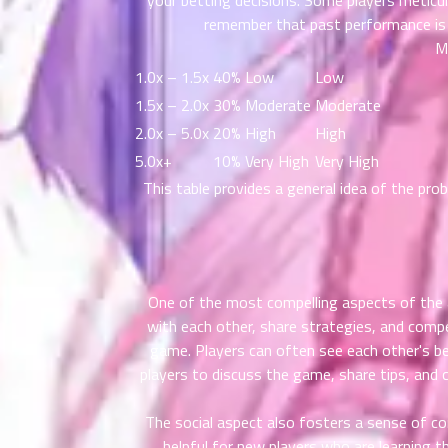
ที่
remember that past performance is no
าคม
M
21
1.0x – 1.5x
40%
Low
Low
ตอน
6
1.5x – 2.0x
30%
Moderate
Moderate
ที่
าคม
2.0x – 5.0x
20%
High
High
22
5.0x+
10%
Very High
Very High
ตอน
6
This table provides a general idea of the pro
ที่
าคม
23
ตอน
6
ที่
One of the most compelling aspects of the a
าคม
with each other, share strategies, and compe
24
ตอน
game. Players can often see each other's be
6
ที่
players to discuss the game, share tips, and 
าคม
25
The social aspect also fosters a sense of co
ตอน
6
helpful for new players who are learning t