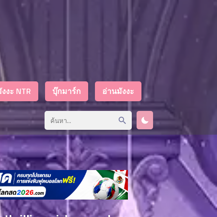
มังงะ NTR
บุ๊กมาร์ก
อ่านมังงะ