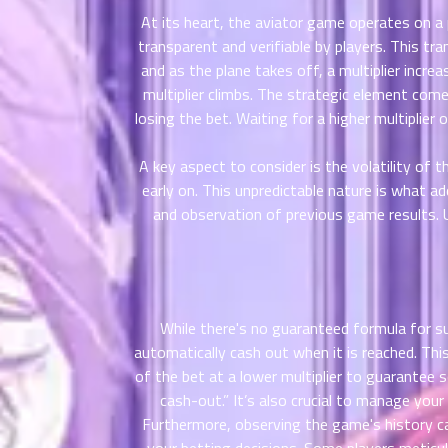
ตอน
6
At its heart, the aviator game operates on a 
ที่
transparent and verifiable by players. This tr
าคม
16
and as the plane takes off, a multiplier incre
ตอน
6
multiplier climbs. The strategic element comes
ที่
losing the bet. Waiting for a higher multiplier
าคม
17
A key aspect to consider is the volatility of
ตอน
6
early on. This unpredictable nature is what a
ที่
and observation of previous game results.
าคม
18
ตอน
6
ที่
าคม
While there's no guaranteed formula for su
19
automatically cash out when it is reached. Thi
ตอน
6
of the bet at a lower multiplier to guarantee so
ที่
cash-out.” It’s also crucial to manage your
าคม
20
Furthermore, observing the game's history can
ตอน
6
your betting decisions. Some players meticulo