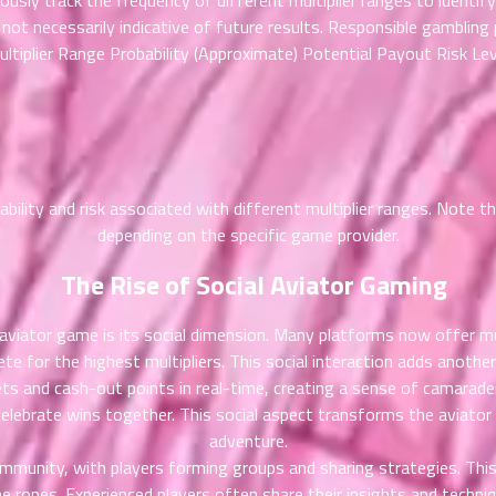
t necessarily indicative of future results. Responsible gambling p
ultiplier Range
Probability (Approximate)
Potential Payout
Risk Lev
bability and risk associated with different multiplier ranges. Note 
depending on the specific game provider.
The Rise of Social Aviator Gaming
viator game is its social dimension. Many platforms now offer mul
te for the highest multipliers. This social interaction adds anot
ts and cash-out points in real-time, creating a sense of camarader
celebrate wins together. This social aspect transforms the aviator
adventure.
mmunity, with players forming groups and sharing strategies. This 
he ropes. Experienced players often share their insights and techni