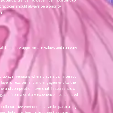
ractices should always be a priority.
el
that these are approximate values and can vary
tiplayer versions where players can interact
her layer of excitement and engagement to the
ie and competition. Live chat features allow
 game from a solitary experience into a shared
collaborative environment can be particularly
ques, helping others to improve their game.