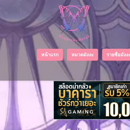
Chapter
List
1
ตอน
ที่
ายน
2
หน้าแรก
หมวดมังงะ
รายชื่อมัง
ตอน
ที่
ายน
3
ตอน
ที่
คม
4
26
ตอน
ที่
คม
5
26