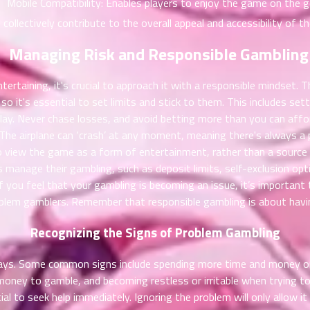
Mobile Compatibility: Enables players to enjoy the game on the g
collectively contribute to the overall appeal and accessibility of t
Managing Risk and Responsible Gambling
ntertaining, it's crucial to approach it with a responsible mindset
 so it's essential to set limits and stick to them. This includes se
play. Never chase losses, and avoid betting more than you can affor
he airplane can ‘crash’ at any moment, meaning there's always a pos
 to view the game as a form of entertainment, rather than a source
 manage their gambling, such as deposit limits, self-exclusion opti
If you feel that your gambling is becoming an issue, it’s importan
blem gamblers. Remember that responsible gambling is about having
Recognizing the Signs of Problem Gambling
ays. Some common signs include spending more time and money on 
 money to gamble, and becoming restless or irritable when trying t
ucial to seek help immediately. Ignoring the problem will only allow 