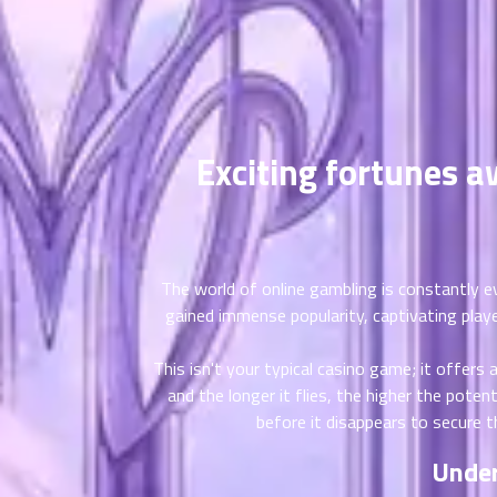
ตอน
ที่
าคม
11
ตอน
6
ที่
Exciting fortunes aw
าคม
12
ตอน
6
ที่
าคม
13
The world of online gambling is constantly 
ตอน
6
gained immense popularity, captivating players
ที่
าคม
This isn't your typical casino game; it offers 
14
and the longer it flies, the higher the pot
ตอน
6
before it disappears to secure t
ที่
าคม
Under
15